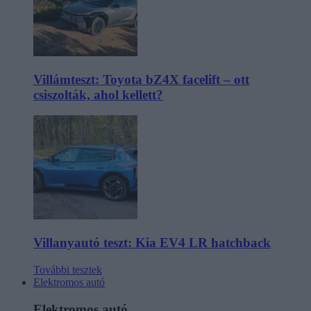
Villámteszt: Toyota bZ4X facelift – ott
csiszolták, ahol kellett?
Villanyautó teszt: Kia EV4 LR hatchback
További tesztek
Elektromos autó
Elektromos autó