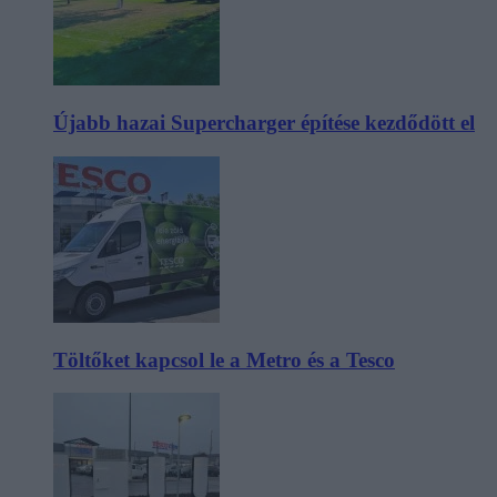
Újabb hazai Supercharger építése kezdődött el
Töltőket kapcsol le a Metro és a Tesco