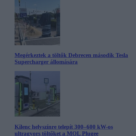
Megérkeztek a töltők Debrecen második Tesla
Supercharger állomására
Kilenc helyszínre telepít 300–600 kW-os
ultragyors töltőket a MOL Plugee