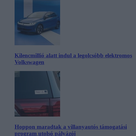
Kilencmillió alatt indul a legolcsóbb elektromos
Volkswagen
Hoppon maradtak a villanyautós támogatási
program utolsó pályázói