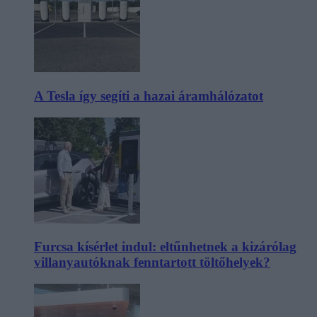
A Tesla így segíti a hazai áramhálózatot
Furcsa kísérlet indul: eltűnhetnek a kizárólag
villanyautóknak fenntartott töltőhelyek?