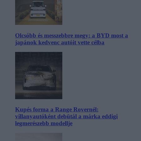
Olcsóbb és messzebbre megy: a BYD most a
japánok kedvenc autóit vette célba
Kupés forma a Range Rovernél:
villanyautóként debütál a márka eddigi
legmerészebb modellje