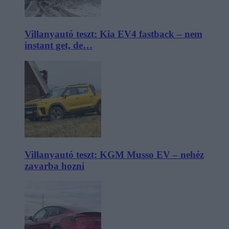
Villanyautó teszt: Kia EV4 fastback – nem
instant get, de…
Villanyautó teszt: KGM Musso EV – nehéz
zavarba hozni