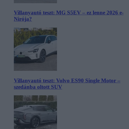
Villanyautó teszt: MG S5EV – ez lenne 2026 e-
Nirója?
Villanyautó teszt: Volvo ES90 Single Motor –
szedánba oltott SUV