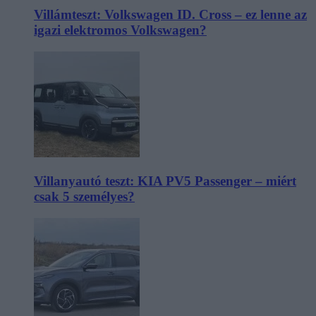
Villámteszt: Volkswagen ID. Cross – ez lenne az
igazi elektromos Volkswagen?
Villanyautó teszt: KIA PV5 Passenger – miért
csak 5 személyes?