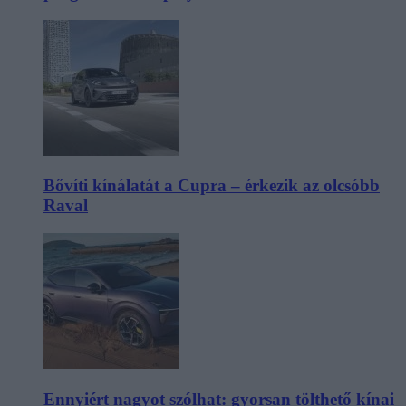
Bővíti kínálatát a Cupra – érkezik az olcsóbb
Raval
Ennyiért nagyot szólhat: gyorsan tölthető kínai