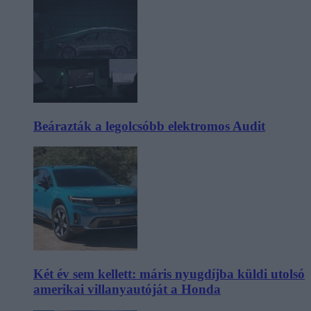
Beárazták a legolcsóbb elektromos Audit
Két év sem kellett: máris nyugdíjba küldi utolsó
amerikai villanyautóját a Honda