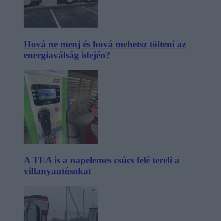
Hová ne menj és hová mehetsz tölteni az
energiaválság idején?
A TEA is a napelemes csúcs felé tereli a
villanyautósokat