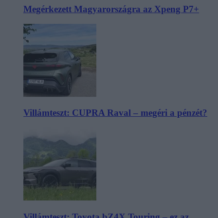
Megérkezett Magyarországra az Xpeng P7+
Villámteszt: CUPRA Raval – megéri a pénzét?
Villámteszt: Toyota bZ4X Touring – ez az,