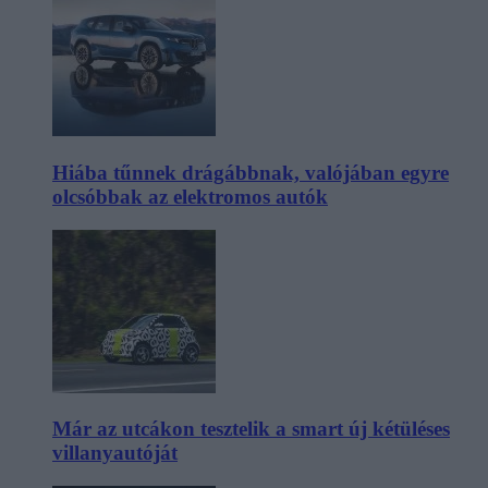
Hiába tűnnek drágábbnak, valójában egyre
olcsóbbak az elektromos autók
Már az utcákon tesztelik a smart új kétüléses
villanyautóját