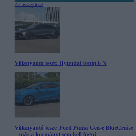
Az összes teszt
Villanyautó teszt: Hyundai Ioniq 6 N
Villanyautó teszt: Ford Puma Gen-e BlueCruise
– már a kormányt sem kell fogni