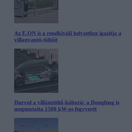
Az E.ON is a rendkívüli helyzethez igazítja a
villanyautó-töltőit
Durvul a villámtöltő-háború: a Dongfeng is
megmutatta 1500 kW-os fegyverét