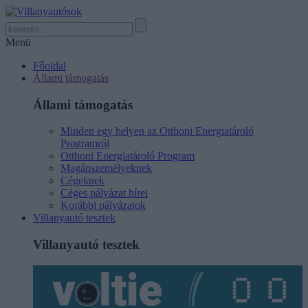
Menü
Főoldal
Állami támogatás
Állami támogatás
Minden egy helyen az Otthoni Energiatároló
Programról
Otthoni Energiatároló Program
Magánszemélyeknek
Cégeknek
Céges pályázat hírei
Korábbi pályázatok
Villanyautó tesztek
Villanyautó tesztek