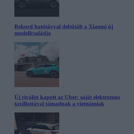
Rekord hatótávval debütált a Xiaomi új
modellcsaládja
Új riválist kapott az Uber: saját elektromos
taxiflottával támadnak a vietnámiak