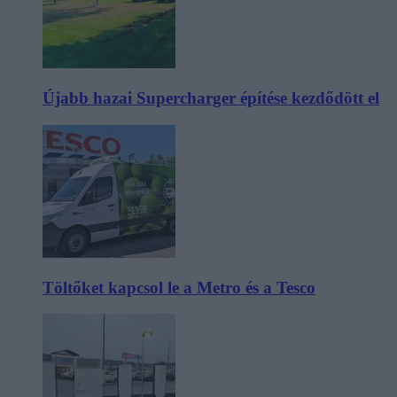
Újabb hazai Supercharger építése kezdődött el
Töltőket kapcsol le a Metro és a Tesco