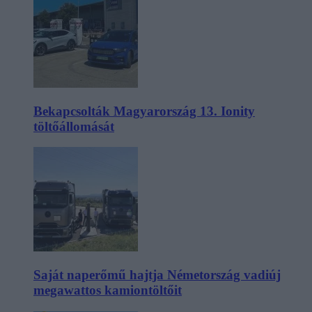
Bekapcsolták Magyarország 13. Ionity
töltőállomását
Saját naperőmű hajtja Németország vadiúj
megawattos kamiontöltőit