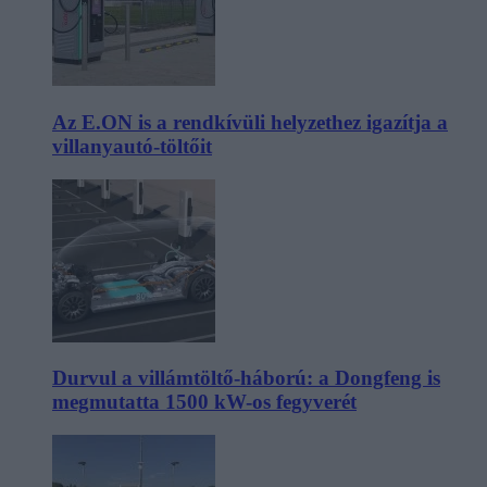
Az E.ON is a rendkívüli helyzethez igazítja a
villanyautó-töltőit
Durvul a villámtöltő-háború: a Dongfeng is
megmutatta 1500 kW-os fegyverét