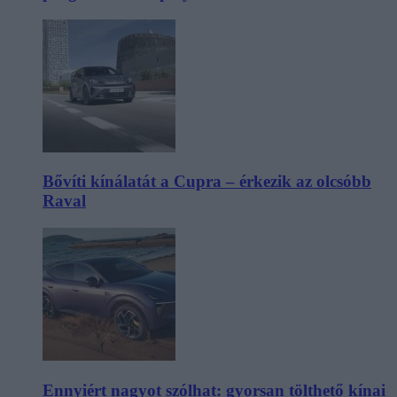
Bővíti kínálatát a Cupra – érkezik az olcsóbb
Raval
Ennyiért nagyot szólhat: gyorsan tölthető kínai