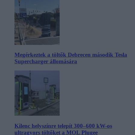
Megérkeztek a töltők Debrecen második Tesla
Supercharger állomására
Kilenc helyszínre telepít 300–600 kW-os
ultragyors töltőket a MOL Plugee