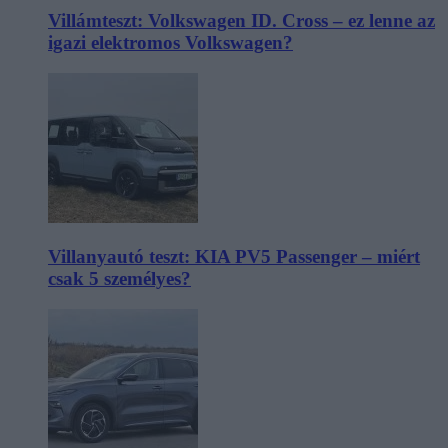
Villámteszt: Volkswagen ID. Cross – ez lenne az
igazi elektromos Volkswagen?
Villanyautó teszt: KIA PV5 Passenger – miért
csak 5 személyes?