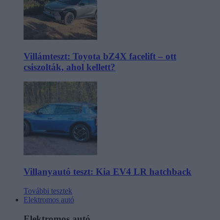
Villámteszt: Toyota bZ4X facelift – ott
csiszolták, ahol kellett?
Villanyautó teszt: Kia EV4 LR hatchback
További tesztek
Elektromos autó
Elektromos autó