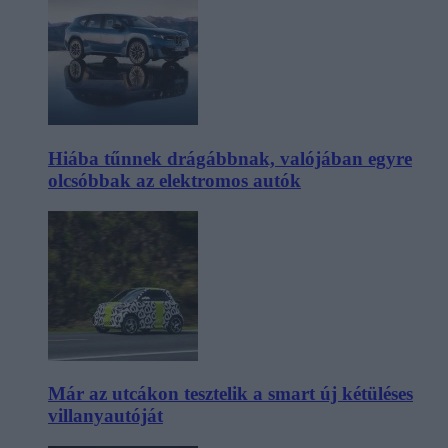
Hiába tűnnek drágábbnak, valójában egyre
olcsóbbak az elektromos autók
Már az utcákon tesztelik a smart új kétüléses
villanyautóját