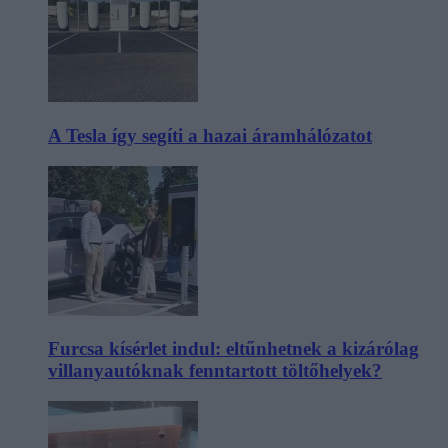
A Tesla így segíti a hazai áramhálózatot
Furcsa kísérlet indul: eltűnhetnek a kizárólag
villanyautóknak fenntartott töltőhelyek?