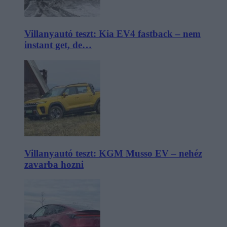
Villanyautó teszt: Kia EV4 fastback – nem
instant get, de…
Villanyautó teszt: KGM Musso EV – nehéz
zavarba hozni