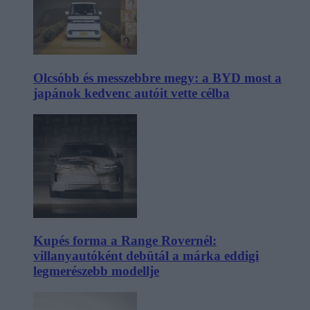
Olcsóbb és messzebbre megy: a BYD most a
japánok kedvenc autóit vette célba
Kupés forma a Range Rovernél:
villanyautóként debütál a márka eddigi
legmerészebb modellje