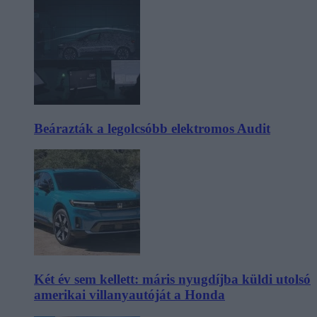
Beárazták a legolcsóbb elektromos Audit
Két év sem kellett: máris nyugdíjba küldi utolsó
amerikai villanyautóját a Honda