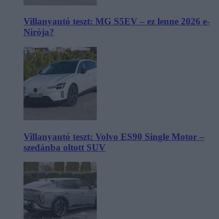
Villanyautó teszt: MG S5EV – ez lenne 2026 e-
Nirója?
Villanyautó teszt: Volvo ES90 Single Motor –
szedánba oltott SUV