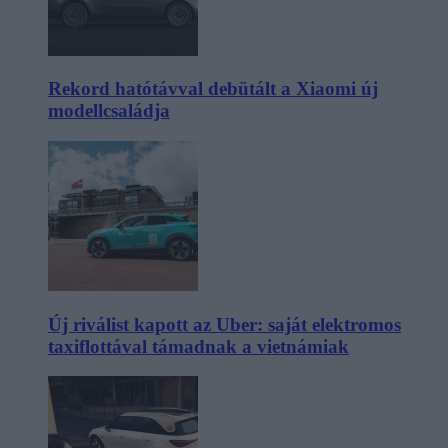
Rekord hatótávval debütált a Xiaomi új
modellcsaládja
Új riválist kapott az Uber: saját elektromos
taxiflottával támadnak a vietnámiak