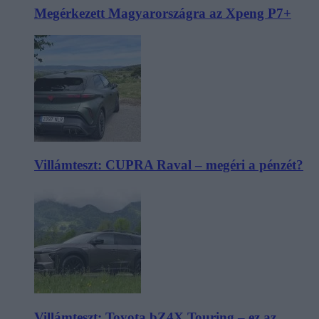
Megérkezett Magyarországra az Xpeng P7+
Villámteszt: CUPRA Raval – megéri a pénzét?
Villámteszt: Toyota bZ4X Touring – ez az,