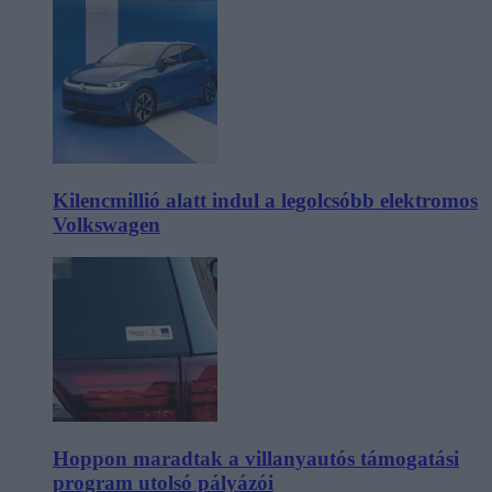
Kilencmillió alatt indul a legolcsóbb elektromos
Volkswagen
Hoppon maradtak a villanyautós támogatási
program utolsó pályázói