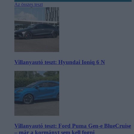
Az összes teszt
Villanyautó teszt: Hyundai Ioniq 6 N
Villanyautó teszt: Ford Puma Gen-e BlueCruise
– már a kormányt sem kell fogni