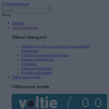
Menü
Főoldal
Állami támogatás
Állami támogatás
Minden egy helyen az Otthoni Energiatároló
Programról
Otthoni Energiatároló Program
Magánszemélyeknek
Cégeknek
Céges pályázat hírei
Korábbi pályázatok
Villanyautó tesztek
Villanyautó tesztek