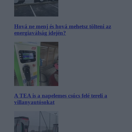
Hová ne menj és hová mehetsz tölteni az
energiaválság idején?
A TEA is a napelemes csúcs felé tereli a
villanyautósokat