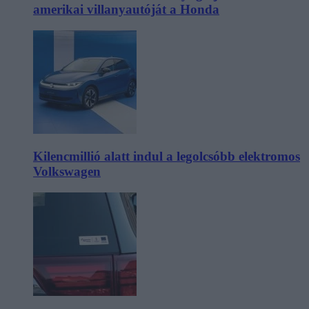
amerikai villanyautóját a Honda
Kilencmillió alatt indul a legolcsóbb elektromos
Volkswagen