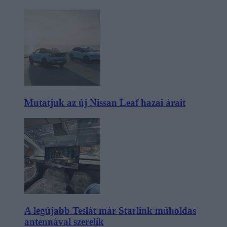
Mutatjuk az új Nissan Leaf hazai árait
A legújabb Teslát már Starlink műholdas
antennával szerelik