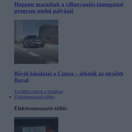
Hoppon maradtak a villanyautós támogatási
program utolsó pályázói
Bővíti kínálatát a Cupra – érkezik az olcsóbb
Raval
További cikkek a témában
Elektromosautó-töltés
Elektromosautó-töltés