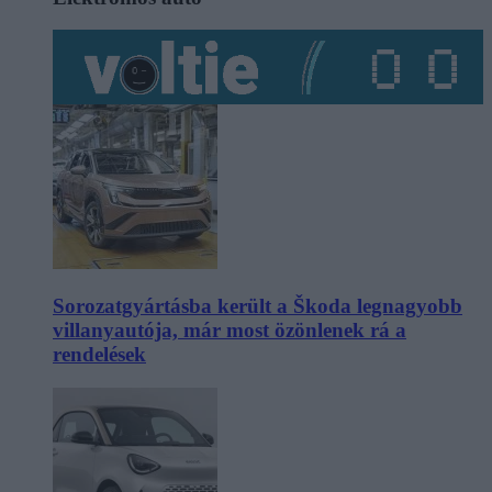
Sorozatgyártásba került a Škoda legnagyobb
villanyautója, már most özönlenek rá a
rendelések