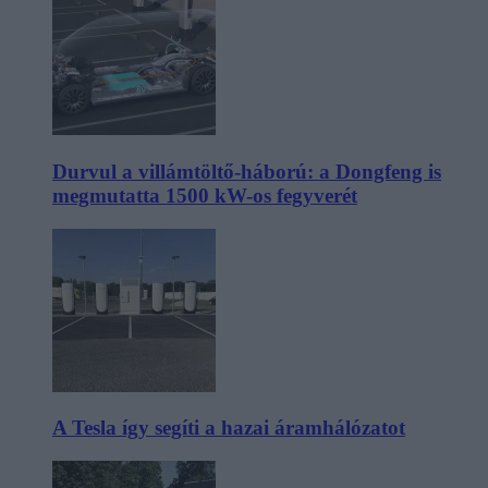
Durvul a villámtöltő-háború: a Dongfeng is
megmutatta 1500 kW-os fegyverét
A Tesla így segíti a hazai áramhálózatot