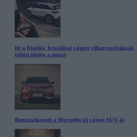
Itt a frissítés, brutálisat vágott villanyautójának
töltési idején a smart
Bemutatkozott a Mercedes új városi SUV-ja