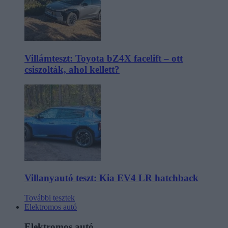
Villámteszt: Toyota bZ4X facelift – ott
csiszolták, ahol kellett?
Villanyautó teszt: Kia EV4 LR hatchback
További tesztek
Elektromos autó
Elektromos autó