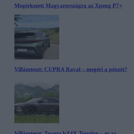
Megérkezett Magyarországra az Xpeng P7+
Villámteszt: CUPRA Raval – megéri a pénzét?
Villámteszt: Toyota bZ4X Touring – ez az,