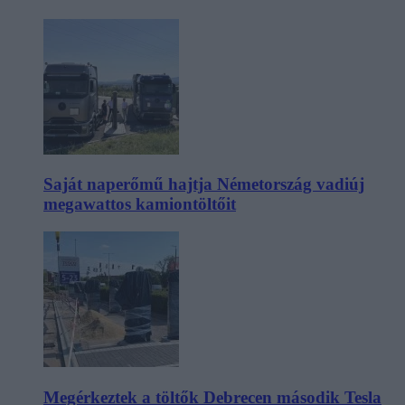
Saját naperőmű hajtja Németország vadiúj
megawattos kamiontöltőit
Megérkeztek a töltők Debrecen második Tesla