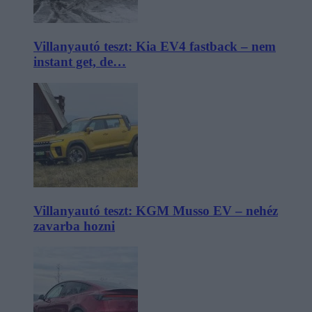
Villanyautó teszt: Kia EV4 fastback – nem
instant get, de…
Villanyautó teszt: KGM Musso EV – nehéz
zavarba hozni