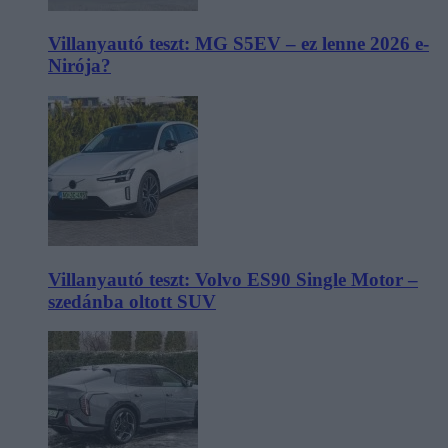
Villanyautó teszt: MG S5EV – ez lenne 2026 e-
Nirója?
Villanyautó teszt: Volvo ES90 Single Motor –
szedánba oltott SUV