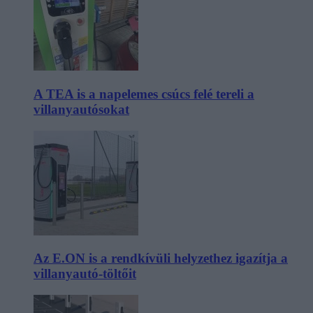
A TEA is a napelemes csúcs felé tereli a
villanyautósokat
Az E.ON is a rendkívüli helyzethez igazítja a
villanyautó-töltőit