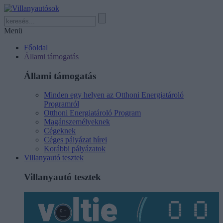
Menü
Főoldal
Állami támogatás
Állami támogatás
Minden egy helyen az Otthoni Energiatároló
Programról
Otthoni Energiatároló Program
Magánszemélyeknek
Cégeknek
Céges pályázat hírei
Korábbi pályázatok
Villanyautó tesztek
Villanyautó tesztek