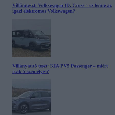
Villámteszt: Volkswagen ID. Cross – ez lenne az
igazi elektromos Volkswagen?
Villanyautó teszt: KIA PV5 Passenger – miért
csak 5 személyes?