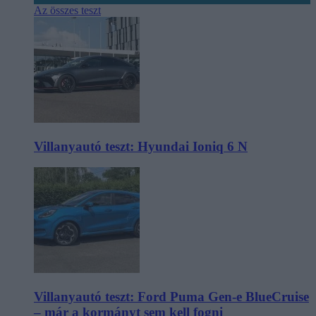
Az összes teszt
Villanyautó teszt: Hyundai Ioniq 6 N
Villanyautó teszt: Ford Puma Gen-e BlueCruise
– már a kormányt sem kell fogni