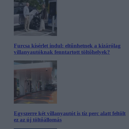
Furcsa kísérlet indul: eltűnhetnek a kizárólag
villanyautóknak fenntartott töltőhelyek?
Egyszerre két villanyautót is tíz perc alatt feltölt
ez az új töltőállomás