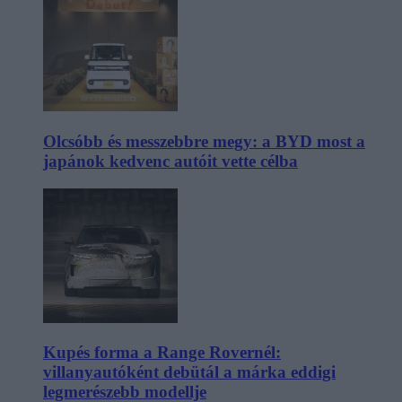
Olcsóbb és messzebbre megy: a BYD most a
japánok kedvenc autóit vette célba
Kupés forma a Range Rovernél:
villanyautóként debütál a márka eddigi
legmerészebb modellje