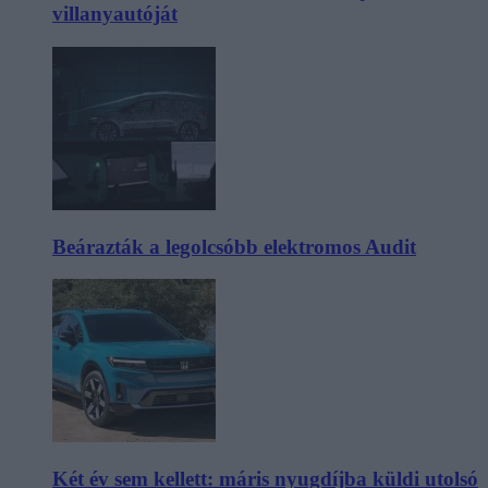
villanyautóját
Beárazták a legolcsóbb elektromos Audit
Két év sem kellett: máris nyugdíjba küldi utolsó