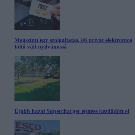
Megszűnt egy szolgáltatás, 86 privát elektromos
töltő vált nyilvánossá
Újabb hazai Supercharger építése kezdődött el