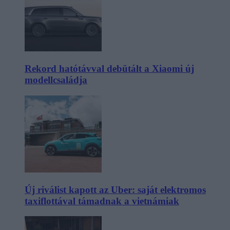
Rekord hatótávval debütált a Xiaomi új
modellcsaládja
Új riválist kapott az Uber: saját elektromos
taxiflottával támadnak a vietnámiak