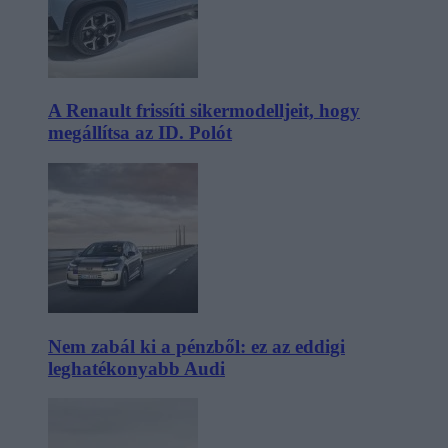
A Renault frissíti sikermodelljeit, hogy
megállítsa az ID. Polót
Nem zabál ki a pénzből: ez az eddigi
leghatékonyabb Audi