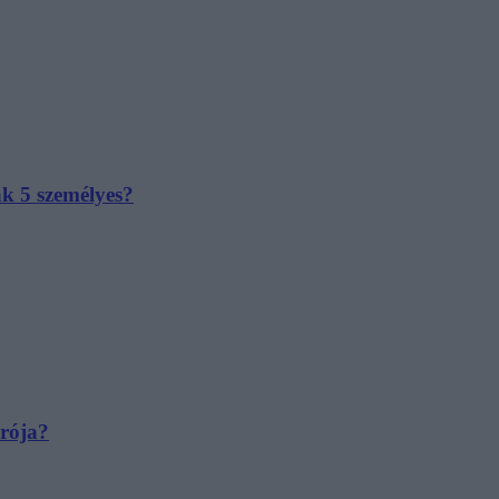
ak 5 személyes?
irója?