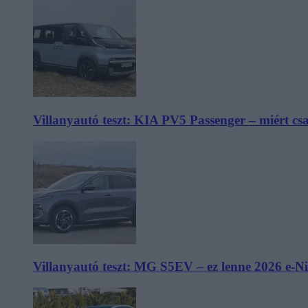
Villanyautó teszt: KIA PV5 Passenger – miért cs
Villanyautó teszt: MG S5EV – ez lenne 2026 e-N