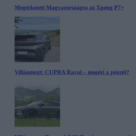
Megérkezett Magyarországra az Xpeng P7+
Villámteszt: CUPRA Raval – megéri a pénzét?