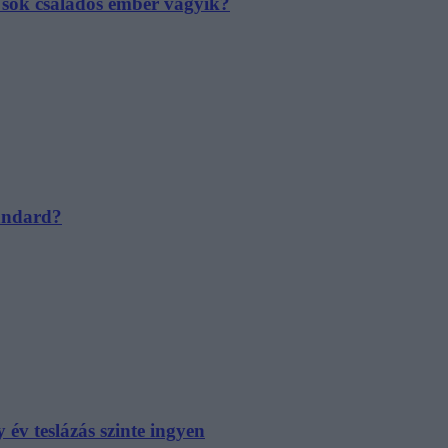
e sok családos ember vágyik?
tandard?
év teslázás szinte ingyen