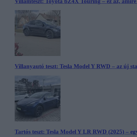
Villámteszt: Toyota bZ4X Touring – ez az, amir
Villanyautó teszt: Tesla Model Y RWD – az új s
Tartós teszt: Tesla Model Y LR RWD (2025) – egy 