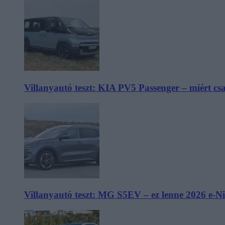
Villanyautó teszt: KIA PV5 Passenger – miért cs
Villanyautó teszt: MG S5EV – ez lenne 2026 e-N