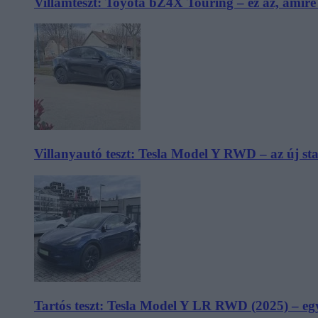
Villámteszt: Toyota bZ4X Touring – ez az, amir
Villanyautó teszt: Tesla Model Y RWD – az új s
Tartós teszt: Tesla Model Y LR RWD (2025) – egy 