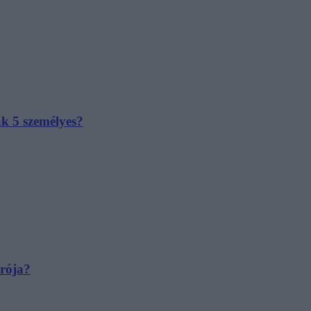
ak 5 személyes?
irója?