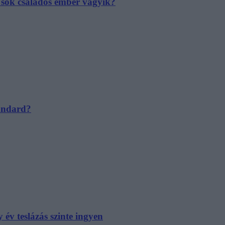
e sok családos ember vágyik?
tandard?
év teslázás szinte ingyen