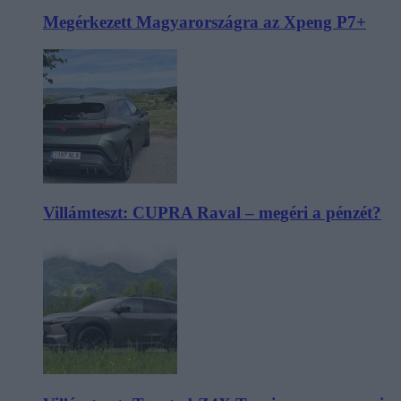
Megérkezett Magyarországra az Xpeng P7+
Villámteszt: CUPRA Raval – megéri a pénzét?