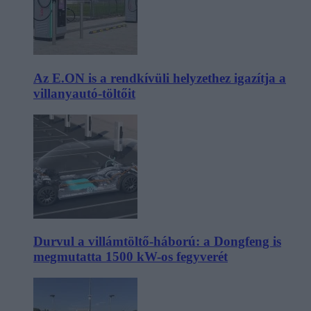
Az E.ON is a rendkívüli helyzethez igazítja a
villanyautó-töltőit
Durvul a villámtöltő-háború: a Dongfeng is
megmutatta 1500 kW-os fegyverét