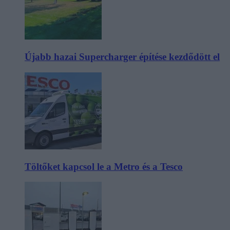
Újabb hazai Supercharger építése kezdődött el
Töltőket kapcsol le a Metro és a Tesco