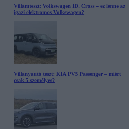
Villámteszt: Volkswagen ID. Cross – ez lenne az
igazi elektromos Volkswagen?
Villanyautó teszt: KIA PV5 Passenger – miért
csak 5 személyes?