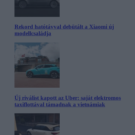
Rekord hatótávval debütált a Xiaomi új
modellcsaládja
Új riválist kapott az Uber: saját elektromos
taxiflottával támadnak a vietnámiak