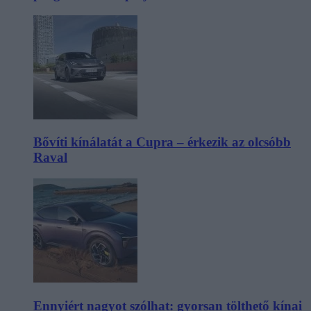
Bővíti kínálatát a Cupra – érkezik az olcsóbb
Raval
Ennyiért nagyot szólhat: gyorsan tölthető kínai