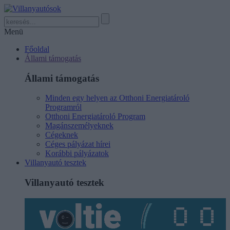
Menü
Főoldal
Állami támogatás
Állami támogatás
Minden egy helyen az Otthoni Energiatároló
Programról
Otthoni Energiatároló Program
Magánszemélyeknek
Cégeknek
Céges pályázat hírei
Korábbi pályázatok
Villanyautó tesztek
Villanyautó tesztek