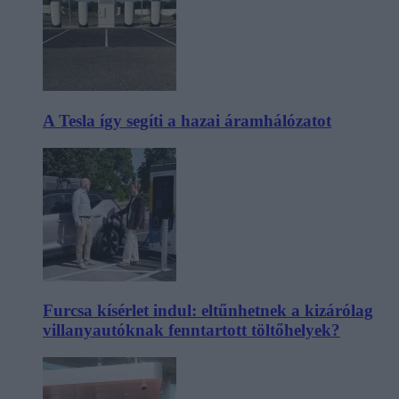
A Tesla így segíti a hazai áramhálózatot
Furcsa kísérlet indul: eltűnhetnek a kizárólag
villanyautóknak fenntartott töltőhelyek?