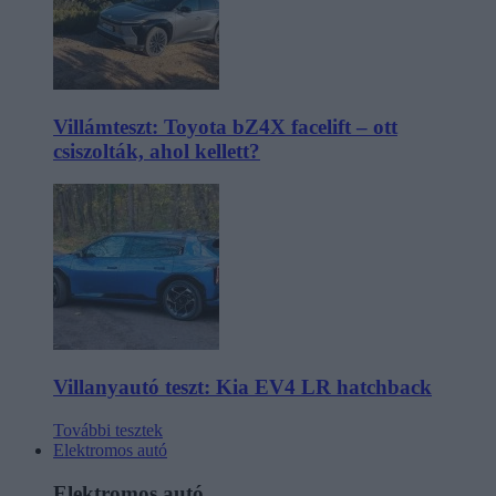
Villámteszt: Toyota bZ4X facelift – ott
csiszolták, ahol kellett?
Villanyautó teszt: Kia EV4 LR hatchback
További tesztek
Elektromos autó
Elektromos autó