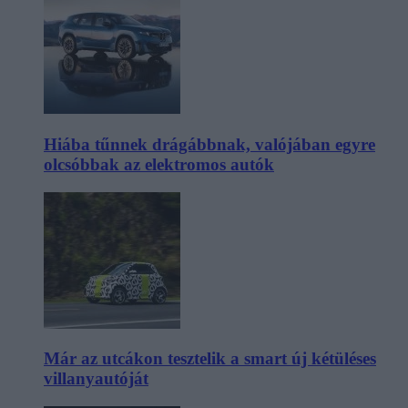
Hiába tűnnek drágábbnak, valójában egyre
olcsóbbak az elektromos autók
Már az utcákon tesztelik a smart új kétüléses
villanyautóját