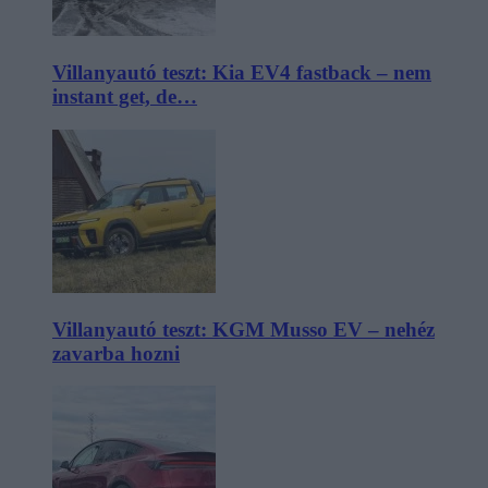
Villanyautó teszt: Kia EV4 fastback – nem
instant get, de…
Villanyautó teszt: KGM Musso EV – nehéz
zavarba hozni