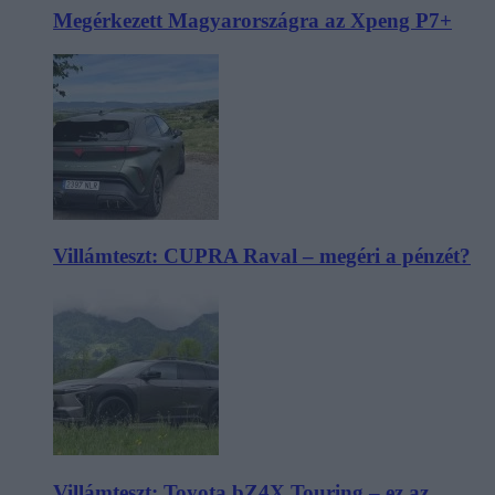
Megérkezett Magyarországra az Xpeng P7+
Villámteszt: CUPRA Raval – megéri a pénzét?
Villámteszt: Toyota bZ4X Touring – ez az,