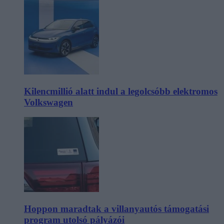
Kilencmillió alatt indul a legolcsóbb elektromos
Volkswagen
Hoppon maradtak a villanyautós támogatási
program utolsó pályázói