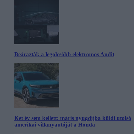
Beárazták a legolcsóbb elektromos Audit
Két év sem kellett: máris nyugdíjba küldi utolsó
amerikai villanyautóját a Honda