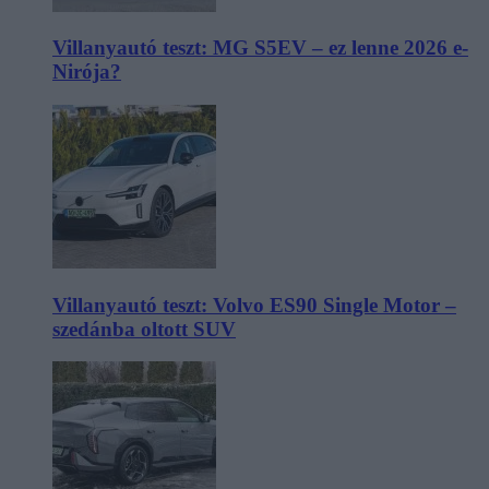
Villanyautó teszt: MG S5EV – ez lenne 2026 e-
Nirója?
Villanyautó teszt: Volvo ES90 Single Motor –
szedánba oltott SUV