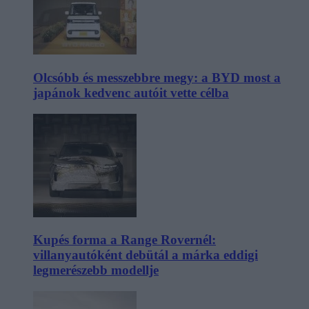
Olcsóbb és messzebbre megy: a BYD most a
japánok kedvenc autóit vette célba
Kupés forma a Range Rovernél:
villanyautóként debütál a márka eddigi
legmerészebb modellje