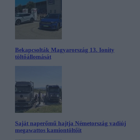
Bekapcsolták Magyarország 13. Ionity
töltőállomását
Saját naperőmű hajtja Németország vadiúj
megawattos kamiontöltőit