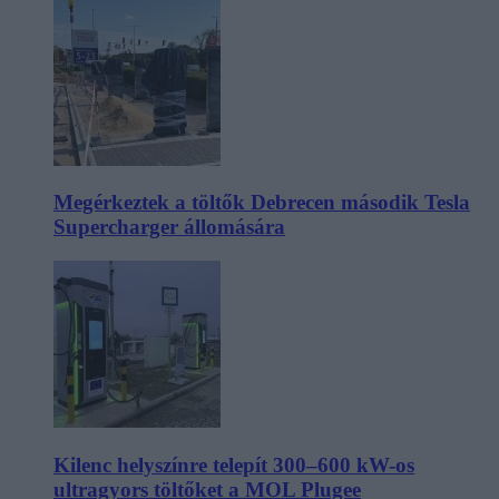
Megérkeztek a töltők Debrecen második Tesla
Supercharger állomására
Kilenc helyszínre telepít 300–600 kW-os
ultragyors töltőket a MOL Plugee