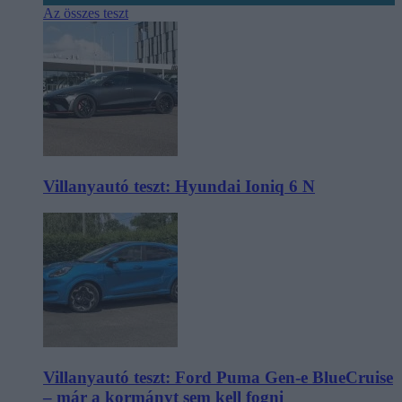
Az összes teszt
Villanyautó teszt: Hyundai Ioniq 6 N
Villanyautó teszt: Ford Puma Gen-e BlueCruise
– már a kormányt sem kell fogni