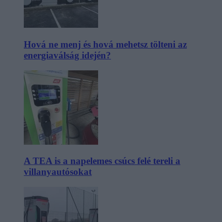
Hová ne menj és hová mehetsz tölteni az
energiaválság idején?
A TEA is a napelemes csúcs felé tereli a
villanyautósokat