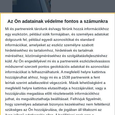
Az Ön adatainak védelme fontos a számunkra
Mi és partnereink tárolunk és/vagy férünk hozzá információkhoz
egy eszközön, például sütik formájában, és személyes adatokat
dolgozunk fel, például egyedi azonosítókat és standard
információkat, amelyeket az eszköz személyre szabott
Hoppon maradtak a villanyautós támogatási
hirdetésekhez és tartalomhoz, hirdetések és tartalmak
program utolsó pályázói
méréséhez, közönségmérésekhez és szolgáltatásfejlesztéshez
küld.
Az Ön engedélyével mi és a partnereink eszközleolvasásos
módszerrel szerzett pontos geolokációs adatokat és azonosítási
információkat is felhasználhatunk. A megfelelő helyre kattintva
hozzájárulhat ahhoz, hogy mi és a 1538 partnereink a fent
leírtak szerint adatkezelést végezzünk. Másik lehetőségként a
megfelelő helyre kattintva elutasíthatja a hozzájárulást, vagy a
hozzájárulás megadása előtt részletesebb információkhoz
juthat, és megváltoztathatja beállításait.
Felhívjuk figyelmét,
hogy személyes adatainak bizonyos kezeléséhez nem feltétlenül
Bővíti kínálatát a Cupra – érkezik az olcsóbb
szükséges az Ön hozzájárulása, de jogában áll tiltakozni az
Raval
ilyen jellegű adatkezelés ellen. A beállításai csak erre a