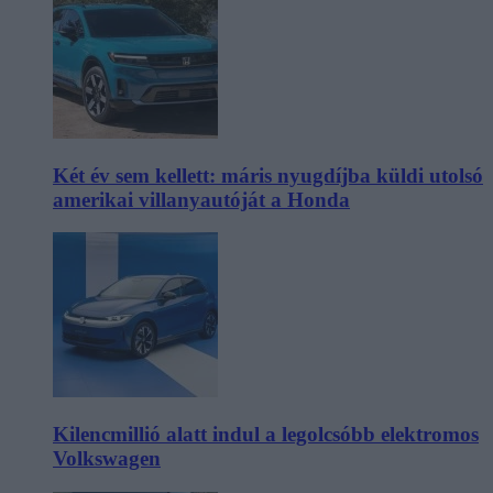
Két év sem kellett: máris nyugdíjba küldi utolsó
amerikai villanyautóját a Honda
Kilencmillió alatt indul a legolcsóbb elektromos
Volkswagen