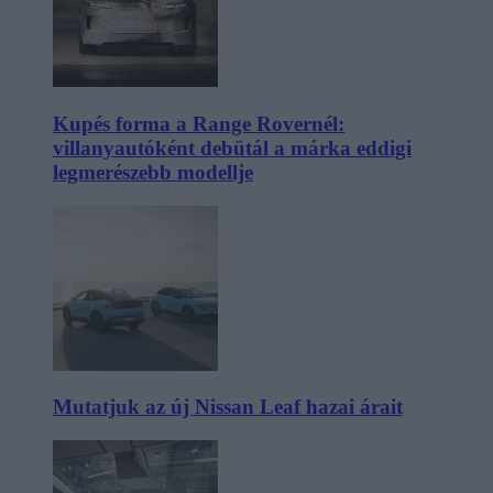
Kupés forma a Range Rovernél:
villanyautóként debütál a márka eddigi
legmerészebb modellje
Mutatjuk az új Nissan Leaf hazai árait