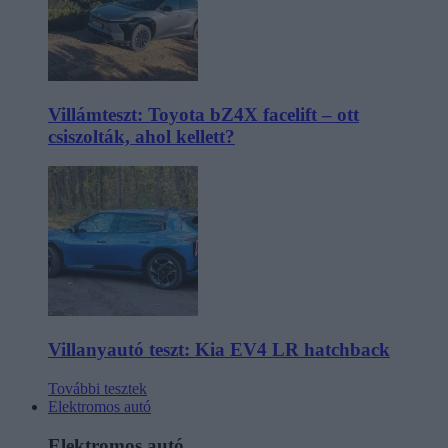
Villámteszt: Toyota bZ4X facelift – ott
csiszolták, ahol kellett?
Villanyautó teszt: Kia EV4 LR hatchback
További tesztek
Elektromos autó
Elektromos autó