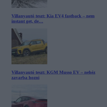
Villanyautó teszt: Kia EV4 fastback – nem
instant get, de…
Villanyautó teszt: KGM Musso EV – nehéz
zavarba hozni