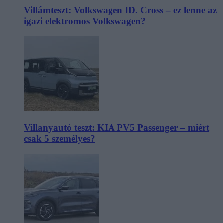
Villámteszt: Volkswagen ID. Cross – ez lenne az
igazi elektromos Volkswagen?
Villanyautó teszt: KIA PV5 Passenger – miért
csak 5 személyes?