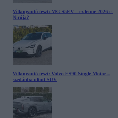
Villanyautó teszt: MG S5EV – ez lenne 2026 e-
Nirója?
Villanyautó teszt: Volvo ES90 Single Motor –
szedánba oltott SUV