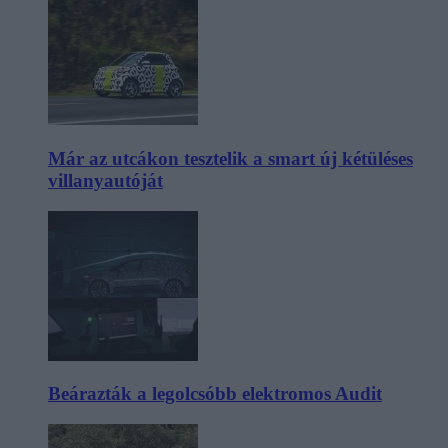
Már az utcákon tesztelik a smart új kétüléses
villanyautóját
Beárazták a legolcsóbb elektromos Audit