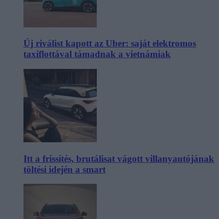
Új riválist kapott az Uber: saját elektromos
taxiflottával támadnak a vietnámiak
Itt a frissítés, brutálisat vágott villanyautójának
töltési idején a smart