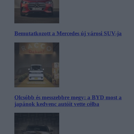
Bemutatkozott a Mercedes új városi SUV-ja
Olcsóbb és messzebbre megy: a BYD most a
japánok kedvenc autóit vette célba