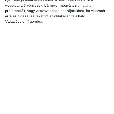
weboldalra érvényesek. Bármikor megváltoztathatja a
preferenciáit, vagy visszavonhatja hozzájárulását, ha visszatér
erre az oldalra, és rákattint az oldal alján található
"Adatvédelem" gombra.
Ennyiért nagyot szólhat: gyorsan tölthető kínai
SUV mutatkozott be Európában
Bemutatkozott Chip, az első autó, amit az AI