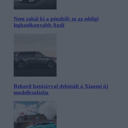
Nem zabál ki a pénzből: ez az eddigi
leghatékonyabb Audi
Rekord hatótávval debütált a Xiaomi új
modellcsaládja