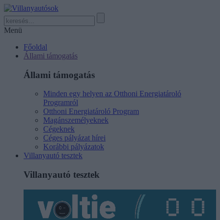
Menü
Főoldal
Állami támogatás
Állami támogatás
Minden egy helyen az Otthoni Energiatároló
Programról
Otthoni Energiatároló Program
Magánszemélyeknek
Cégeknek
Céges pályázat hírei
Korábbi pályázatok
Villanyautó tesztek
Villanyautó tesztek