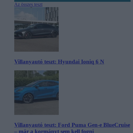
Az összes teszt
Villanyautó teszt: Hyundai Ioniq 6 N
Villanyautó teszt: Ford Puma Gen-e BlueCruise
– már a kormányt sem kell fogni