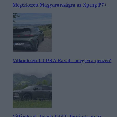
Megérkezett Magyarországra az Xpeng P7+
Villámteszt: CUPRA Raval – megéri a pénzét?
Villámteszt: Toyota bZ4X Touring – ez az,