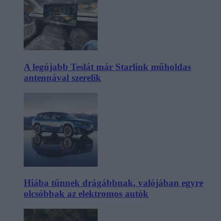
A legújabb Teslát már Starlink műholdas
antennával szerelik
Hiába tűnnek drágábbnak, valójában egyre
olcsóbbak az elektromos autók