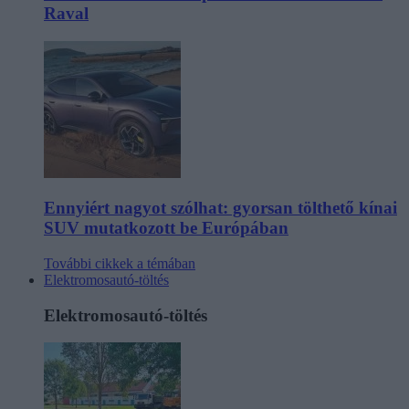
Raval
Ennyiért nagyot szólhat: gyorsan tölthető kínai
SUV mutatkozott be Európában
További cikkek a témában
Elektromosautó-töltés
Elektromosautó-töltés