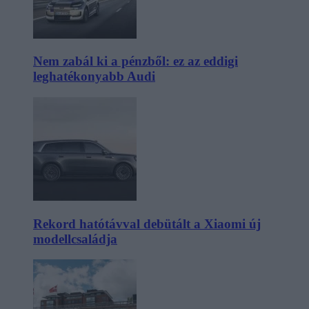
Nem zabál ki a pénzből: ez az eddigi
leghatékonyabb Audi
Rekord hatótávval debütált a Xiaomi új
modellcsaládja