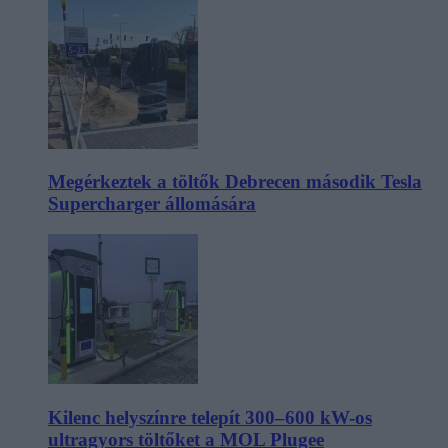
Megérkeztek a töltők Debrecen második Tesla
Supercharger állomására
Kilenc helyszínre telepít 300–600 kW-os
ultragyors töltőket a MOL Plugee