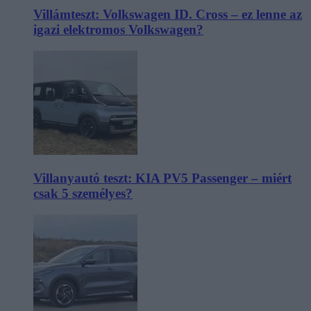
Villámteszt: Volkswagen ID. Cross – ez lenne az
igazi elektromos Volkswagen?
Villanyautó teszt: KIA PV5 Passenger – miért
csak 5 személyes?