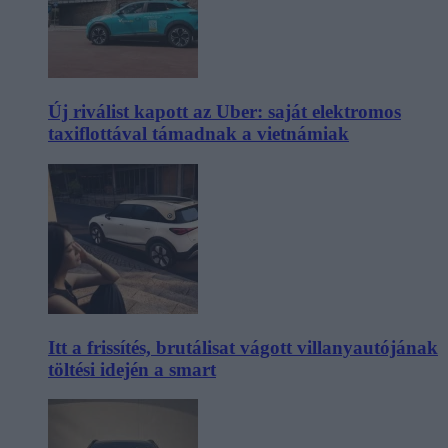
Új riválist kapott az Uber: saját elektromos
taxiflottával támadnak a vietnámiak
Itt a frissítés, brutálisat vágott villanyautójának
töltési idején a smart