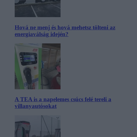
Hová ne menj és hová mehetsz tölteni az
energiaválság idején?
A TEA is a napelemes csúcs felé tereli a
villanyautósokat