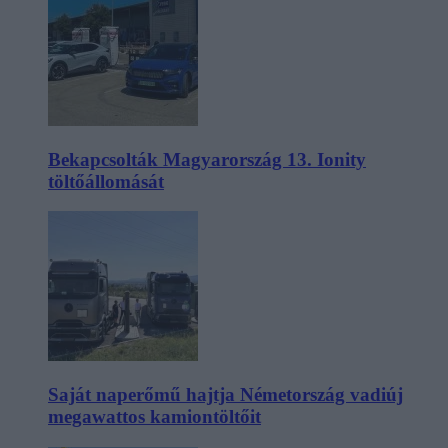
Bekapcsolták Magyarország 13. Ionity
töltőállomását
Saját naperőmű hajtja Németország vadiúj
megawattos kamiontöltőit