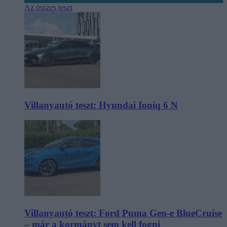
Az összes teszt
Villanyautó teszt: Hyundai Ioniq 6 N
Villanyautó teszt: Ford Puma Gen-e BlueCruise
– már a kormányt sem kell fogni