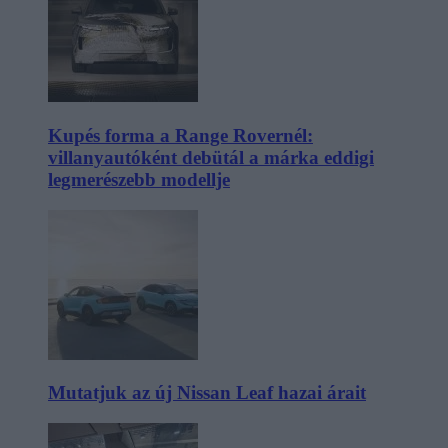
Kupés forma a Range Rovernél:
villanyautóként debütál a márka eddigi
legmerészebb modellje
Mutatjuk az új Nissan Leaf hazai árait