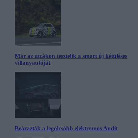
Már az utcákon tesztelik a smart új kétüléses
villanyautóját
Beárazták a legolcsóbb elektromos Audit