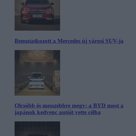
Bemutatkozott a Mercedes új városi SUV-ja
Olcsóbb és messzebbre megy: a BYD most a
japánok kedvenc autóit vette célba