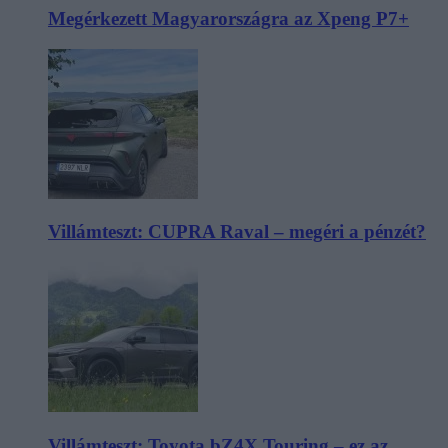
Megérkezett Magyarországra az Xpeng P7+
Villámteszt: CUPRA Raval – megéri a pénzét?
Villámteszt: Toyota bZ4X Touring – ez az,