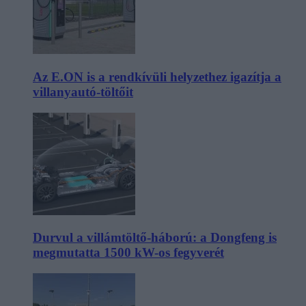
Az E.ON is a rendkívüli helyzethez igazítja a
villanyautó-töltőit
Durvul a villámtöltő-háború: a Dongfeng is
megmutatta 1500 kW-os fegyverét