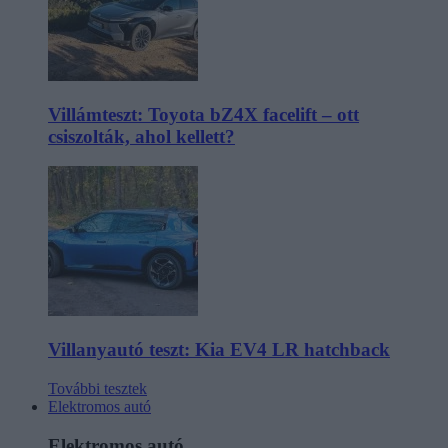
Villámteszt: Toyota bZ4X facelift – ott
csiszolták, ahol kellett?
Villanyautó teszt: Kia EV4 LR hatchback
További tesztek
Elektromos autó
Elektromos autó