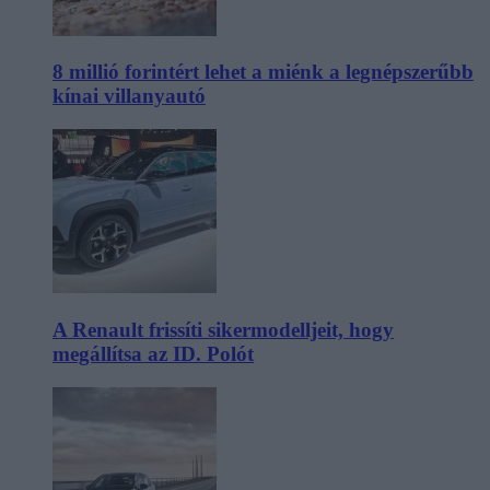
8 millió forintért lehet a miénk a legnépszerűbb
kínai villanyautó
A Renault frissíti sikermodelljeit, hogy
megállítsa az ID. Polót