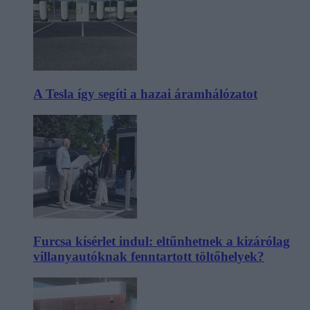
A Tesla így segíti a hazai áramhálózatot
Furcsa kísérlet indul: eltűnhetnek a kizárólag
villanyautóknak fenntartott töltőhelyek?