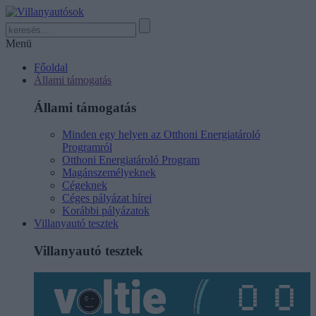
Menü
Főoldal
Állami támogatás
Állami támogatás
Minden egy helyen az Otthoni Energiatároló
Programról
Otthoni Energiatároló Program
Magánszemélyeknek
Cégeknek
Céges pályázat hírei
Korábbi pályázatok
Villanyautó tesztek
Villanyautó tesztek