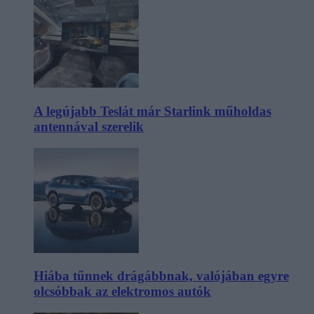
A legújabb Teslát már Starlink műholdas
antennával szerelik
Hiába tűnnek drágábbnak, valójában egyre
olcsóbbak az elektromos autók