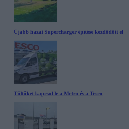
Újabb hazai Supercharger építése kezdődött el
Töltőket kapcsol le a Metro és a Tesco