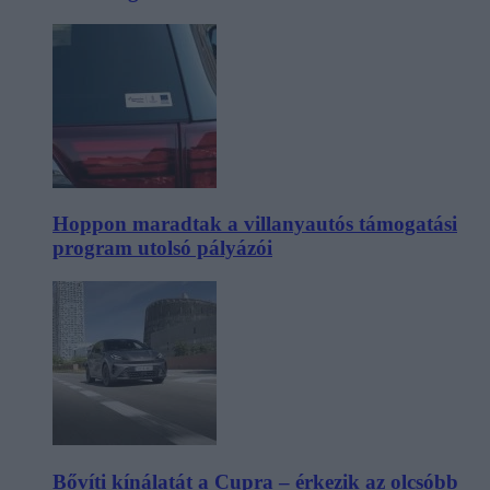
Hoppon maradtak a villanyautós támogatási
program utolsó pályázói
Bővíti kínálatát a Cupra – érkezik az olcsóbb