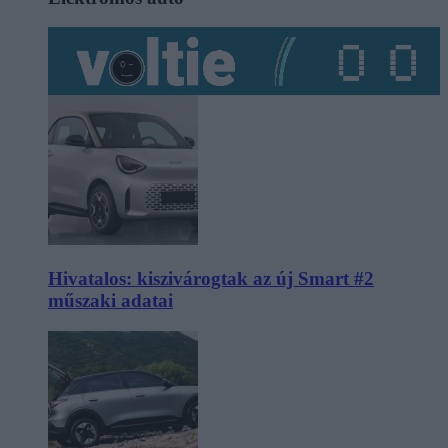
Hivatalos: kiszivárogtak az új Smart #2
műszaki adatai