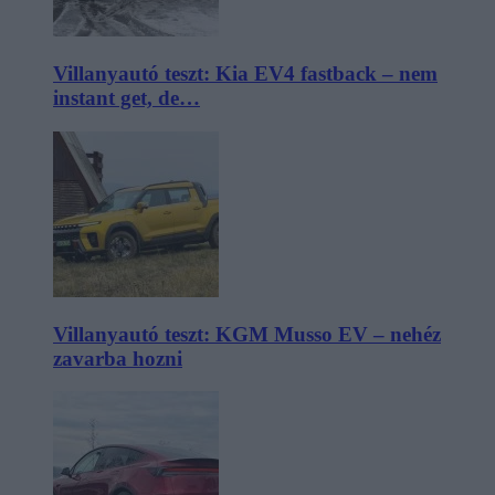
Villanyautó teszt: Kia EV4 fastback – nem
instant get, de…
Villanyautó teszt: KGM Musso EV – nehéz
zavarba hozni