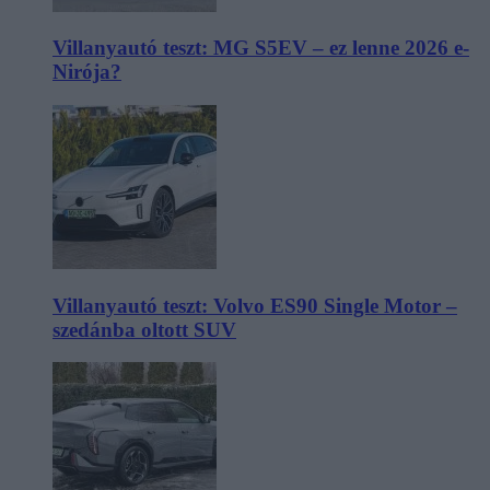
Villanyautó teszt: MG S5EV – ez lenne 2026 e-
Nirója?
Villanyautó teszt: Volvo ES90 Single Motor –
szedánba oltott SUV