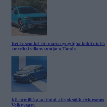
Két év sem kellett: máris nyugdíjba küldi utolsó
amerikai villanyautóját a Honda
Kilencmillió alatt indul a legolcsóbb elektromos
Volkswagen