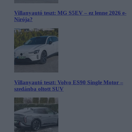
Villanyautó teszt: MG S5EV – ez lenne 2026 e-
Nirója?
Villanyautó teszt: Volvo ES90 Single Motor –
szedánba oltott SUV