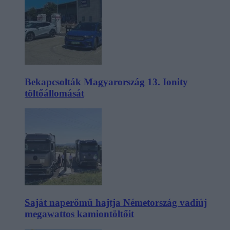
Bekapcsolták Magyarország 13. Ionity
töltőállomását
Saját naperőmű hajtja Németország vadiúj
megawattos kamiontöltőit