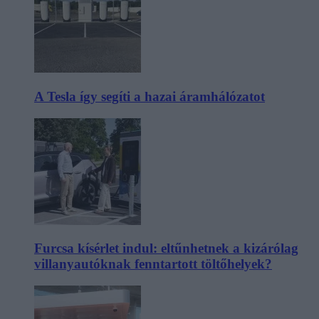
A Tesla így segíti a hazai áramhálózatot
Furcsa kísérlet indul: eltűnhetnek a kizárólag
villanyautóknak fenntartott töltőhelyek?