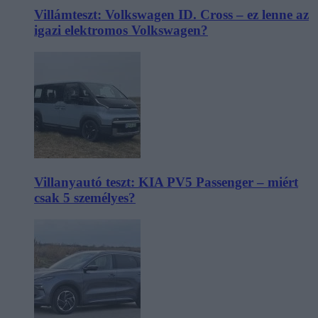
Villámteszt: Volkswagen ID. Cross – ez lenne az
igazi elektromos Volkswagen?
Villanyautó teszt: KIA PV5 Passenger – miért
csak 5 személyes?