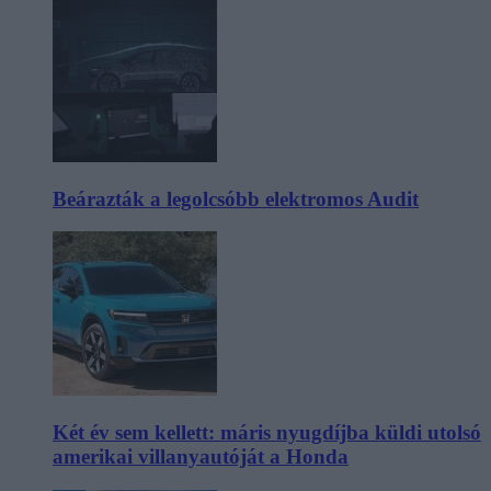
Beárazták a legolcsóbb elektromos Audit
Két év sem kellett: máris nyugdíjba küldi utolsó
amerikai villanyautóját a Honda