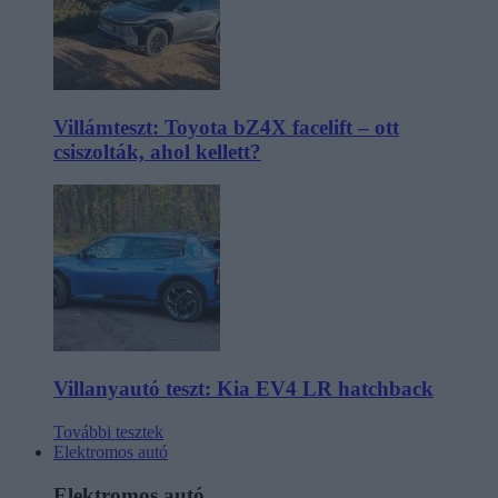
Villámteszt: Toyota bZ4X facelift – ott
csiszolták, ahol kellett?
Villanyautó teszt: Kia EV4 LR hatchback
További tesztek
Elektromos autó
Elektromos autó