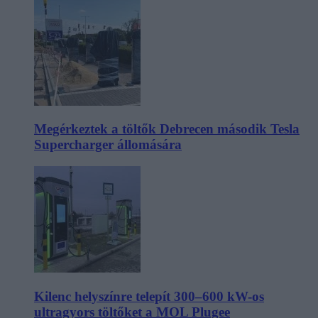
Megérkeztek a töltők Debrecen második Tesla
Supercharger állomására
Kilenc helyszínre telepít 300–600 kW-os
ultragyors töltőket a MOL Plugee