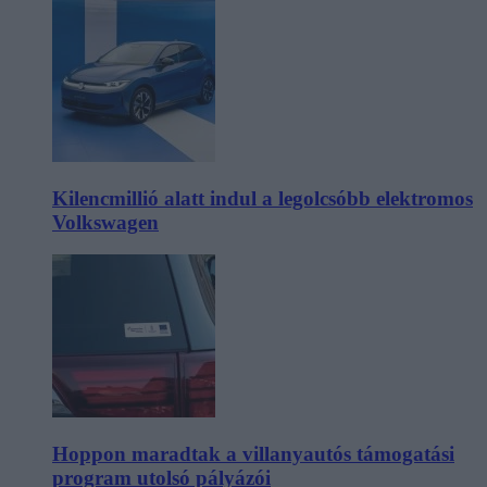
Kilencmillió alatt indul a legolcsóbb elektromos
Volkswagen
Hoppon maradtak a villanyautós támogatási
program utolsó pályázói