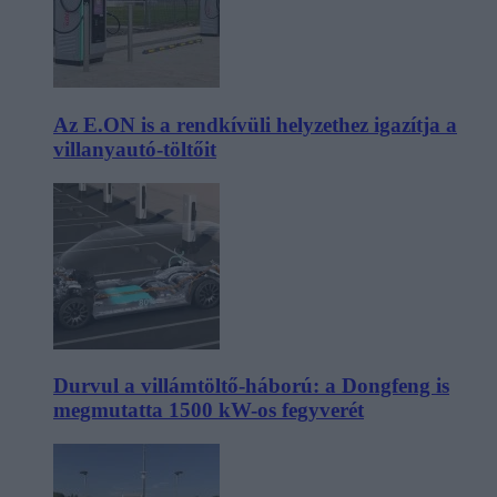
Az E.ON is a rendkívüli helyzethez igazítja a
villanyautó-töltőit
Durvul a villámtöltő-háború: a Dongfeng is
megmutatta 1500 kW-os fegyverét