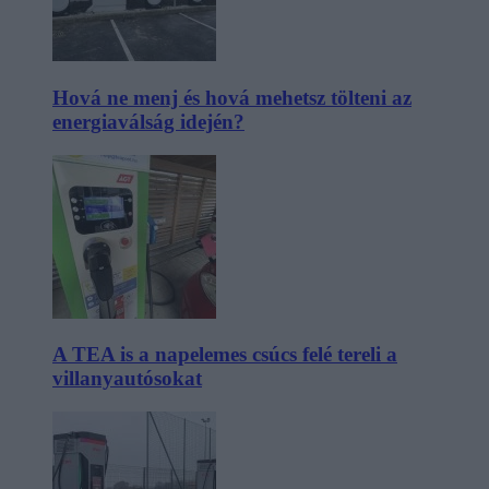
Hová ne menj és hová mehetsz tölteni az
energiaválság idején?
A TEA is a napelemes csúcs felé tereli a
villanyautósokat