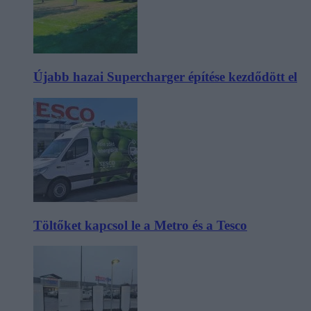
Újabb hazai Supercharger építése kezdődött el
Töltőket kapcsol le a Metro és a Tesco