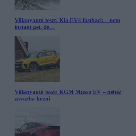
Villanyautó teszt: Kia EV4 fastback – nem
instant get, de…
Villanyautó teszt: KGM Musso EV – nehéz
zavarba hozni