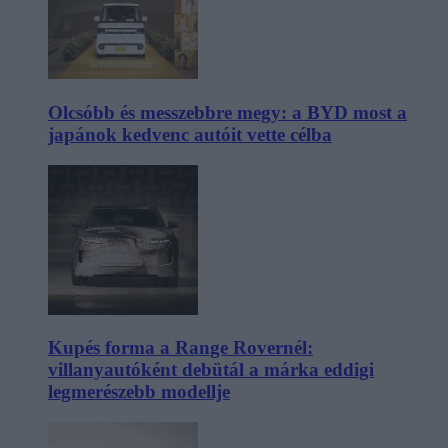
Olcsóbb és messzebbre megy: a BYD most a
japánok kedvenc autóit vette célba
Kupés forma a Range Rovernél:
villanyautóként debütál a márka eddigi
legmerészebb modellje