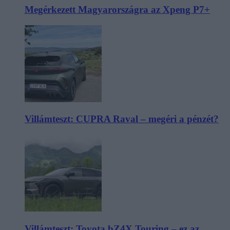
Megérkezett Magyarországra az Xpeng P7+
Villámteszt: CUPRA Raval – megéri a pénzét?
Villámteszt: Toyota bZ4X Touring – ez az,