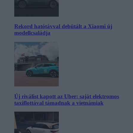
Rekord hatótávval debütált a Xiaomi új
modellcsaládja
Új riválist kapott az Uber: saját elektromos
taxiflottával támadnak a vietnámiak