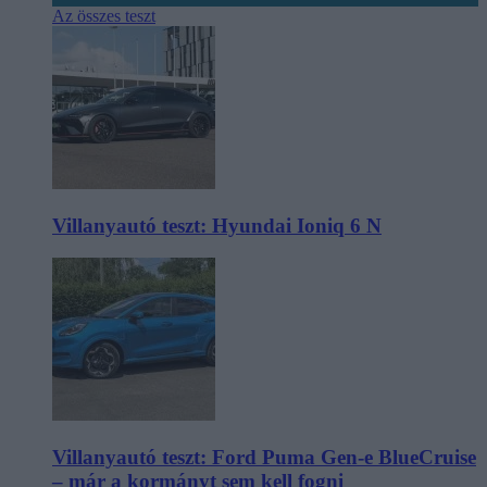
Az összes teszt
Villanyautó teszt: Hyundai Ioniq 6 N
Villanyautó teszt: Ford Puma Gen-e BlueCruise
– már a kormányt sem kell fogni