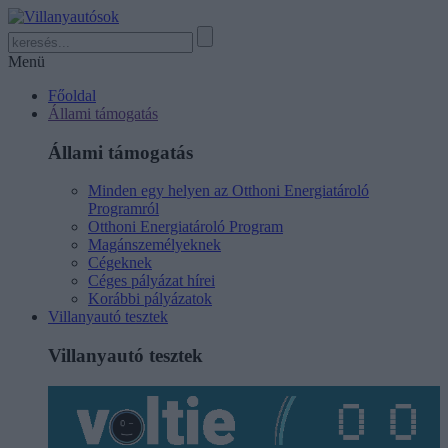
Menü
Főoldal
Állami támogatás
Állami támogatás
Minden egy helyen az Otthoni Energiatároló
Programról
Otthoni Energiatároló Program
Magánszemélyeknek
Cégeknek
Céges pályázat hírei
Korábbi pályázatok
Villanyautó tesztek
Villanyautó tesztek