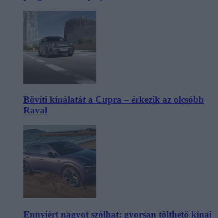
Bővíti kínálatát a Cupra – érkezik az olcsóbb
Raval
Ennyiért nagyot szólhat: gyorsan tölthető kínai