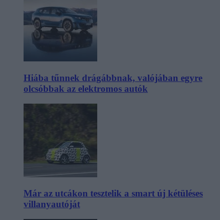
Hiába tűnnek drágábbnak, valójában egyre
olcsóbbak az elektromos autók
Már az utcákon tesztelik a smart új kétüléses
villanyautóját