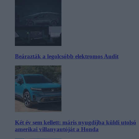
Beárazták a legolcsóbb elektromos Audit
Két év sem kellett: máris nyugdíjba küldi utolsó
amerikai villanyautóját a Honda