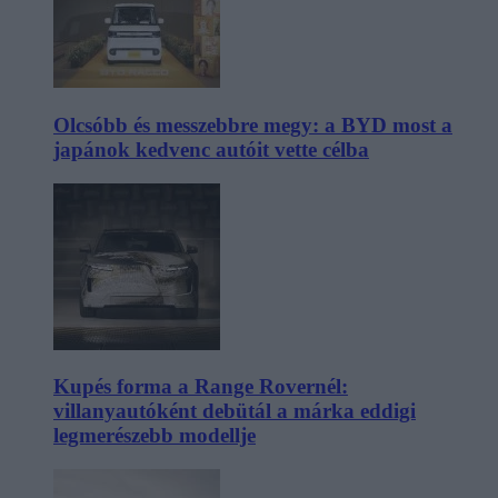
Olcsóbb és messzebbre megy: a BYD most a
japánok kedvenc autóit vette célba
Kupés forma a Range Rovernél:
villanyautóként debütál a márka eddigi
legmerészebb modellje