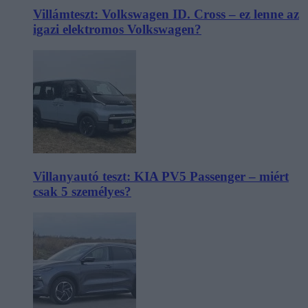
Villámteszt: Volkswagen ID. Cross – ez lenne az
igazi elektromos Volkswagen?
Villanyautó teszt: KIA PV5 Passenger – miért
csak 5 személyes?