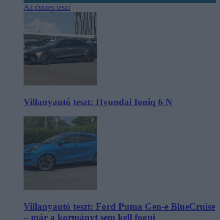
Az összes teszt
Villanyautó teszt: Hyundai Ioniq 6 N
Villanyautó teszt: Ford Puma Gen-e BlueCruise
– már a kormányt sem kell fogni