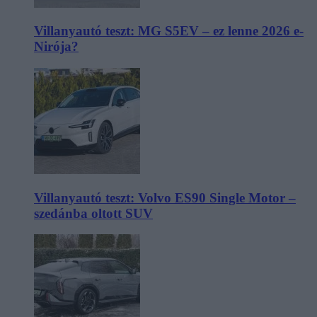
Villanyautó teszt: MG S5EV – ez lenne 2026 e-
Nirója?
Villanyautó teszt: Volvo ES90 Single Motor –
szedánba oltott SUV