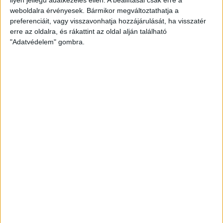
weboldalra érvényesek. Bármikor megváltoztathatja a
preferenciáit, vagy visszavonhatja hozzájárulását, ha visszatér
erre az oldalra, és rákattint az oldal alján található
"Adatvédelem" gombra.
Bővíti kínálatát a Cupra – érkezik az olcsóbb
Raval
Ennyiért nagyot szólhat: gyorsan tölthető kínai