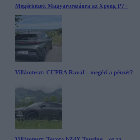
Megérkezett Magyarországra az Xpeng P7+
Villámteszt: CUPRA Raval – megéri a pénzét?
Villámteszt: Toyota bZ4X Touring – ez az,