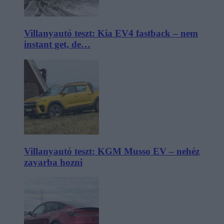
Villanyautó teszt: Kia EV4 fastback – nem
instant get, de…
Villanyautó teszt: KGM Musso EV – nehéz
zavarba hozni