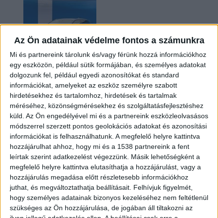
Az Ön adatainak védelme fontos a számunkra
Mi és partnereink tárolunk és/vagy férünk hozzá információkhoz
egy eszközön, például sütik formájában, és személyes adatokat
dolgozunk fel, például egyedi azonosítókat és standard
információkat, amelyeket az eszköz személyre szabott
Kilencmillió alatt indul a legolcsóbb elektromos
hirdetésekhez és tartalomhoz, hirdetések és tartalmak
Volkswagen
méréséhez, közönségmérésekhez és szolgáltatásfejlesztéshez
küld.
Az Ön engedélyével mi és a partnereink eszközleolvasásos
módszerrel szerzett pontos geolokációs adatokat és azonosítási
információkat is felhasználhatunk. A megfelelő helyre kattintva
hozzájárulhat ahhoz, hogy mi és a 1538 partnereink a fent
leírtak szerint adatkezelést végezzünk. Másik lehetőségként a
megfelelő helyre kattintva elutasíthatja a hozzájárulást, vagy a
hozzájárulás megadása előtt részletesebb információkhoz
juthat, és megváltoztathatja beállításait.
Felhívjuk figyelmét,
hogy személyes adatainak bizonyos kezeléséhez nem feltétlenül
Hoppon maradtak a villanyautós támogatási
szükséges az Ön hozzájárulása, de jogában áll tiltakozni az
program utolsó pályázói
ilyen jellegű adatkezelés ellen. A beállításai csak erre a