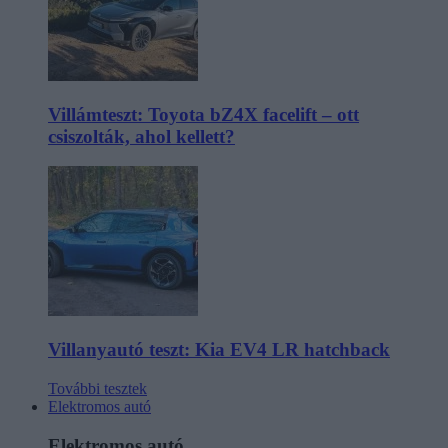
Villámteszt: Toyota bZ4X facelift – ott
csiszolták, ahol kellett?
Villanyautó teszt: Kia EV4 LR hatchback
További tesztek
Elektromos autó
Elektromos autó