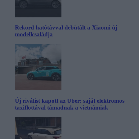
Rekord hatótávval debütált a Xiaomi új
modellcsaládja
Új riválist kapott az Uber: saját elektromos
taxiflottával támadnak a vietnámiak