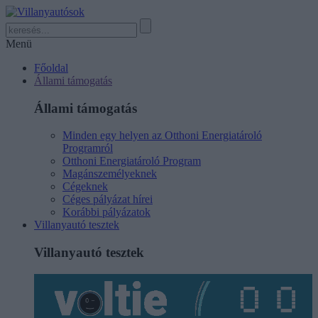
Menü
Főoldal
Állami támogatás
Állami támogatás
Minden egy helyen az Otthoni Energiatároló
Programról
Otthoni Energiatároló Program
Magánszemélyeknek
Cégeknek
Céges pályázat hírei
Korábbi pályázatok
Villanyautó tesztek
Villanyautó tesztek