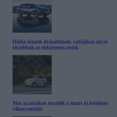
Hiába tűnnek drágábbnak, valójában egyre
olcsóbbak az elektromos autók
Már az utcákon tesztelik a smart új kétüléses
villanyautóját