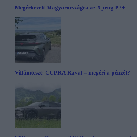
Megérkezett Magyarországra az Xpeng P7+
Villámteszt: CUPRA Raval – megéri a pénzét?