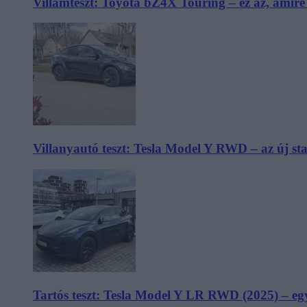
Villámteszt: Toyota bZ4X Touring – ez az, amir
Villanyautó teszt: Tesla Model Y RWD – az új s
Tartós teszt: Tesla Model Y LR RWD (2025) – egy 