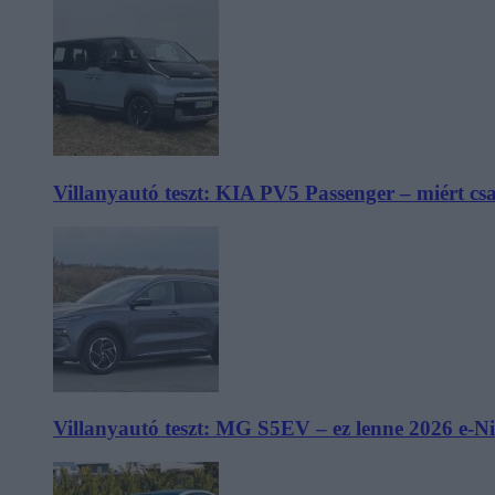
Villanyautó teszt: KIA PV5 Passenger – miért cs
Villanyautó teszt: MG S5EV – ez lenne 2026 e-N