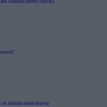
e sok családos ember vágyik?
tandard?
év teslázás szinte ingyen