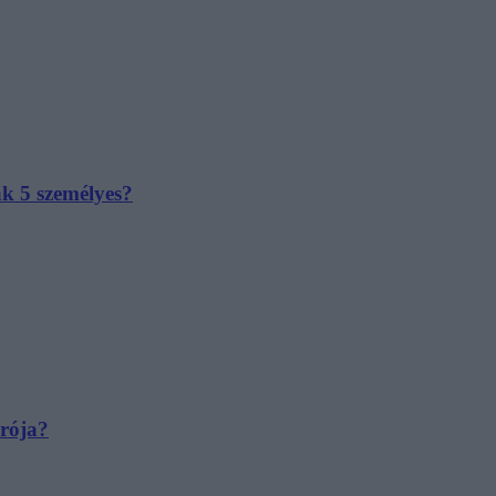
ak 5 személyes?
irója?