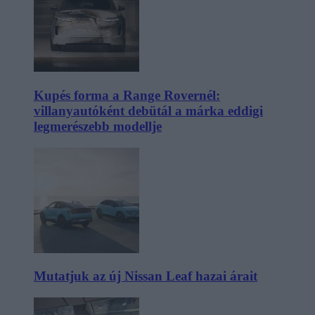
Kupés forma a Range Rovernél:
villanyautóként debütál a márka eddigi
legmerészebb modellje
Mutatjuk az új Nissan Leaf hazai árait