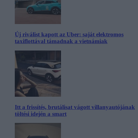
Új riválist kapott az Uber: saját elektromos
taxiflottával támadnak a vietnámiak
Itt a frissítés, brutálisat vágott villanyautójának
töltési idején a smart