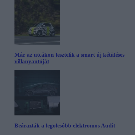
Már az utcákon tesztelik a smart új kétüléses
villanyautóját
Beárazták a legolcsóbb elektromos Audit