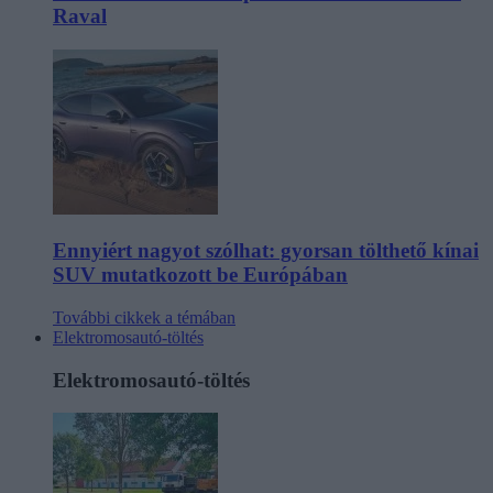
Raval
Ennyiért nagyot szólhat: gyorsan tölthető kínai
SUV mutatkozott be Európában
További cikkek a témában
Elektromosautó-töltés
Elektromosautó-töltés