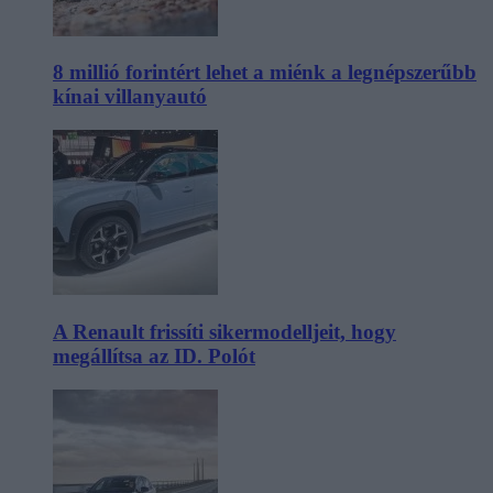
8 millió forintért lehet a miénk a legnépszerűbb
kínai villanyautó
A Renault frissíti sikermodelljeit, hogy
megállítsa az ID. Polót