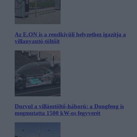
Az E.ON is a rendkívüli helyzethez igazítja a
villanyautó-töltőit
Durvul a villámtöltő-háború: a Dongfeng is
megmutatta 1500 kW-os fegyverét