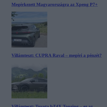
Megérkezett Magyarországra az Xpeng P7+
Villámteszt: CUPRA Raval – megéri a pénzét?
Villámteszt: Toyota bZ4X Touring – ez az,