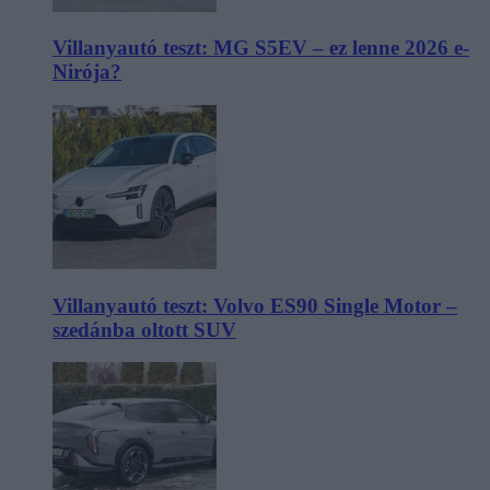
Villanyautó teszt: MG S5EV – ez lenne 2026 e-
Nirója?
Villanyautó teszt: Volvo ES90 Single Motor –
szedánba oltott SUV