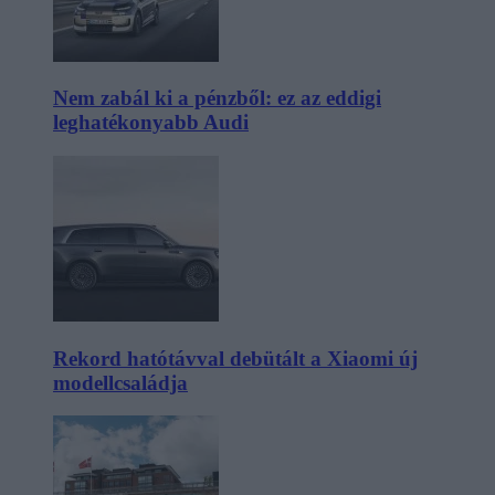
Nem zabál ki a pénzből: ez az eddigi
leghatékonyabb Audi
Rekord hatótávval debütált a Xiaomi új
modellcsaládja