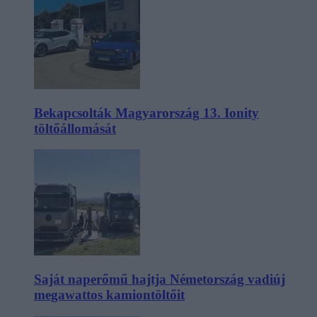
Bekapcsolták Magyarország 13. Ionity
töltőállomását
Saját naperőmű hajtja Németország vadiúj
megawattos kamiontöltőit