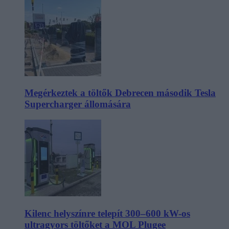
Megérkeztek a töltők Debrecen második Tesla
Supercharger állomására
Kilenc helyszínre telepít 300–600 kW-os
ultragyors töltőket a MOL Plugee