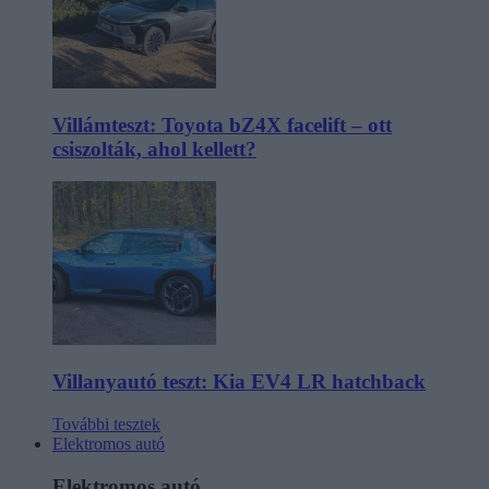
Villámteszt: Toyota bZ4X facelift – ott
csiszolták, ahol kellett?
Villanyautó teszt: Kia EV4 LR hatchback
További tesztek
Elektromos autó
Elektromos autó