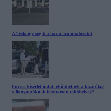
A Tesla így segíti a hazai áramhálózatot
Furcsa kísérlet indul: eltűnhetnek a kizárólag
villanyautóknak fenntartott töltőhelyek?