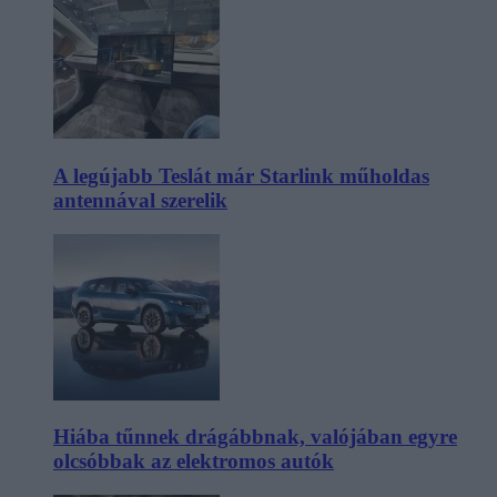
A legújabb Teslát már Starlink műholdas
antennával szerelik
Hiába tűnnek drágábbnak, valójában egyre
olcsóbbak az elektromos autók