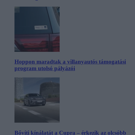
Hoppon maradtak a villanyautós támogatási
program utolsó pályázói
Bővíti kínálatát a Cupra – érkezik az olcsóbb