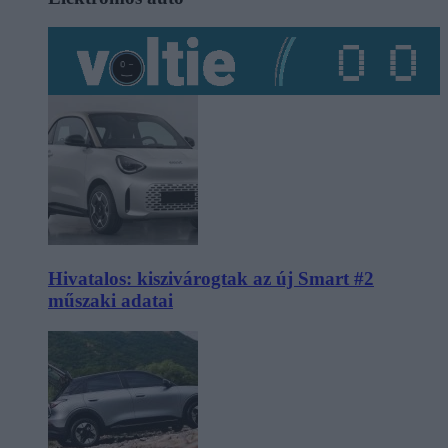
Hivatalos: kiszivárogtak az új Smart #2
műszaki adatai