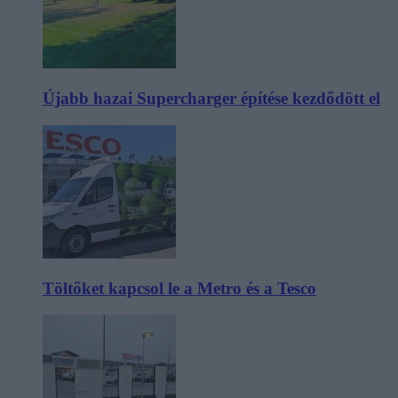
Újabb hazai Supercharger építése kezdődött el
Töltőket kapcsol le a Metro és a Tesco