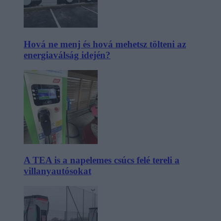
Hová ne menj és hová mehetsz tölteni az
energiaválság idején?
A TEA is a napelemes csúcs felé tereli a
villanyautósokat