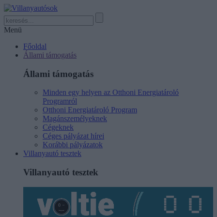
Menü
Főoldal
Állami támogatás
Állami támogatás
Minden egy helyen az Otthoni Energiatároló
Programról
Otthoni Energiatároló Program
Magánszemélyeknek
Cégeknek
Céges pályázat hírei
Korábbi pályázatok
Villanyautó tesztek
Villanyautó tesztek