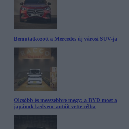
Bemutatkozott a Mercedes új városi SUV-ja
Olcsóbb és messzebbre megy: a BYD most a
japánok kedvenc autóit vette célba