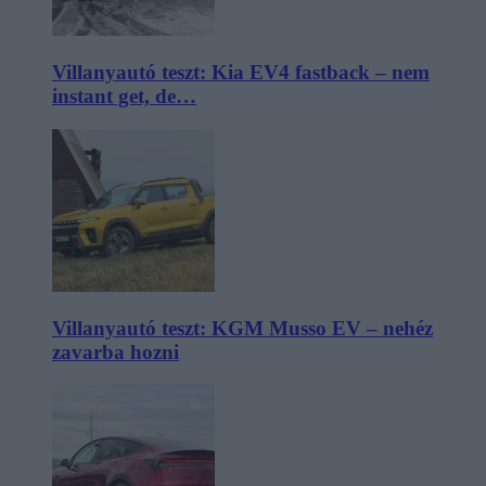
Villanyautó teszt: Kia EV4 fastback – nem
instant get, de…
Villanyautó teszt: KGM Musso EV – nehéz
zavarba hozni