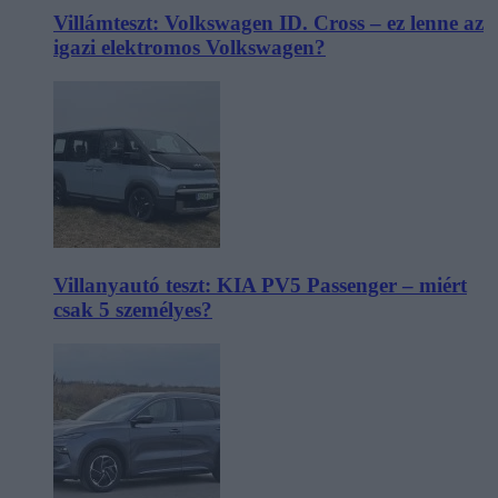
Villámteszt: Volkswagen ID. Cross – ez lenne az
igazi elektromos Volkswagen?
Villanyautó teszt: KIA PV5 Passenger – miért
csak 5 személyes?