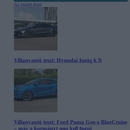
Az összes teszt
Villanyautó teszt: Hyundai Ioniq 6 N
Villanyautó teszt: Ford Puma Gen-e BlueCruise
– már a kormányt sem kell fogni