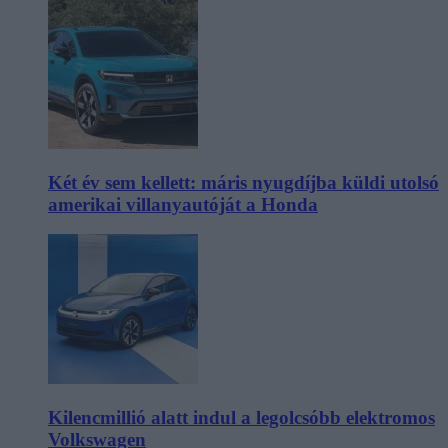
Két év sem kellett: máris nyugdíjba küldi utolsó
amerikai villanyautóját a Honda
Kilencmillió alatt indul a legolcsóbb elektromos
Volkswagen