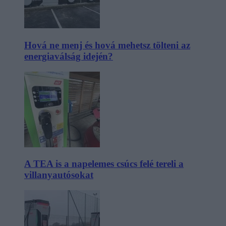
Hová ne menj és hová mehetsz tölteni az
energiaválság idején?
A TEA is a napelemes csúcs felé tereli a
villanyautósokat