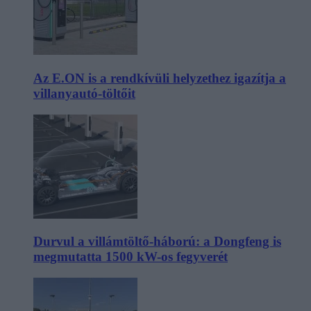
Az E.ON is a rendkívüli helyzethez igazítja a
villanyautó-töltőit
Durvul a villámtöltő-háború: a Dongfeng is
megmutatta 1500 kW-os fegyverét