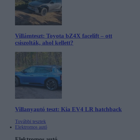
Villámteszt: Toyota bZ4X facelift – ott
csiszolták, ahol kellett?
Villanyautó teszt: Kia EV4 LR hatchback
További tesztek
Elektromos autó
Elektromos autó