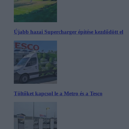
Újabb hazai Supercharger építése kezdődött el
Töltőket kapcsol le a Metro és a Tesco