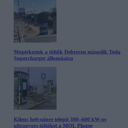
Megérkeztek a töltők Debrecen második Tesla
Supercharger állomására
Kilenc helyszínre telepít 300–600 kW-os
ultragyors töltőket a MOL Plugee