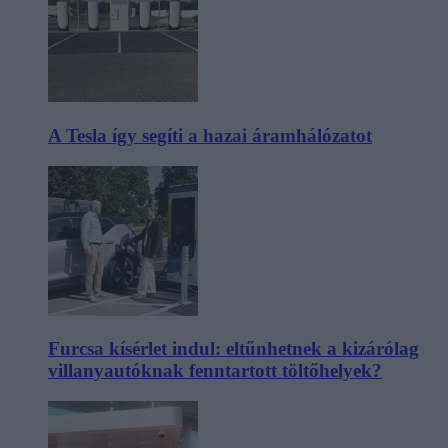
A Tesla így segíti a hazai áramhálózatot
Furcsa kísérlet indul: eltűnhetnek a kizárólag
villanyautóknak fenntartott töltőhelyek?