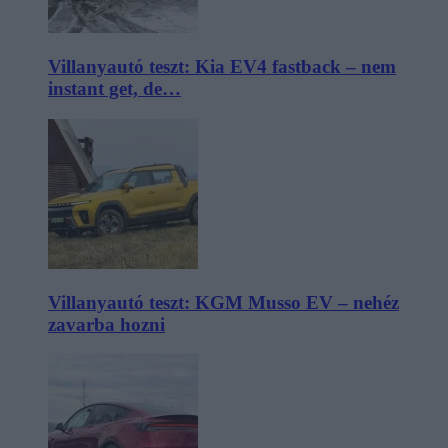
Villanyautó teszt: Kia EV4 fastback – nem
instant get, de…
Villanyautó teszt: KGM Musso EV – nehéz
zavarba hozni