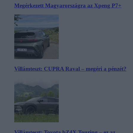
Megérkezett Magyarországra az Xpeng P7+
Villámteszt: CUPRA Raval – megéri a pénzét?
Villámteszt: Toyota bZ4X Touring – ez az,