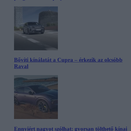
Bővíti kínálatát a Cupra – érkezik az olcsóbb
Raval
Ennyiért nagyot szólhat: gyorsan tölthető kínai