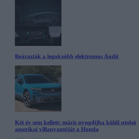
Beárazták a legolcsóbb elektromos Audit
Két év sem kellett: máris nyugdíjba küldi utolsó
amerikai villanyautóját a Honda