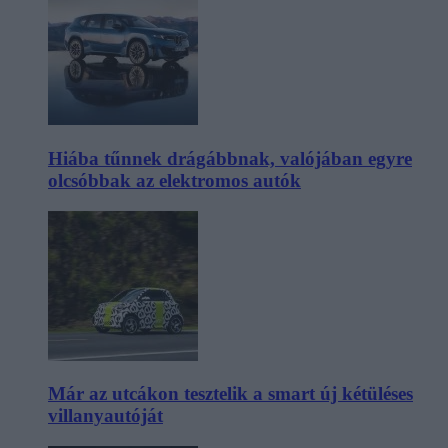
Hiába tűnnek drágábbnak, valójában egyre
olcsóbbak az elektromos autók
Már az utcákon tesztelik a smart új kétüléses
villanyautóját