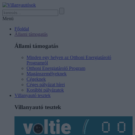
Menü
Főoldal
Állami támogatás
Állami támogatás
Minden egy helyen az Otthoni Energiatároló
Programról
Otthoni Energiatároló Program
Magánszemélyeknek
Cégeknek
Céges pályázat hírei
Korábbi pályázatok
Villanyautó tesztek
Villanyautó tesztek