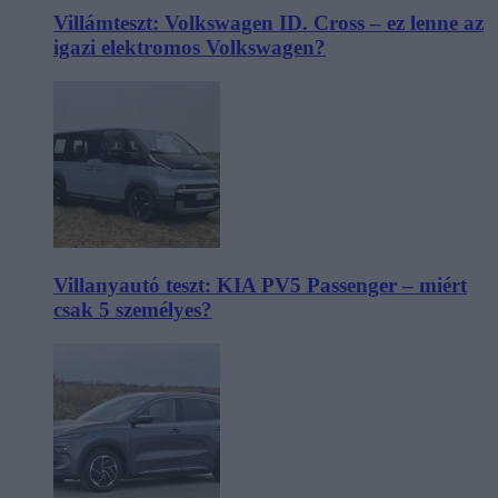
Villámteszt: Volkswagen ID. Cross – ez lenne az
igazi elektromos Volkswagen?
Villanyautó teszt: KIA PV5 Passenger – miért
csak 5 személyes?