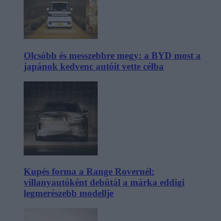
Olcsóbb és messzebbre megy: a BYD most a
japánok kedvenc autóit vette célba
Kupés forma a Range Rovernél:
villanyautóként debütál a márka eddigi
legmerészebb modellje