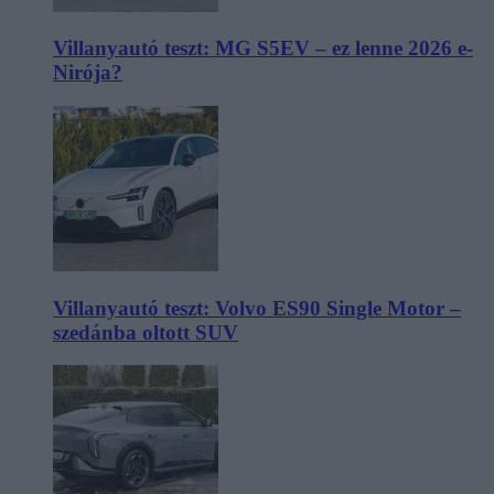
Villanyautó teszt: MG S5EV – ez lenne 2026 e-
Nirója?
Villanyautó teszt: Volvo ES90 Single Motor –
szedánba oltott SUV