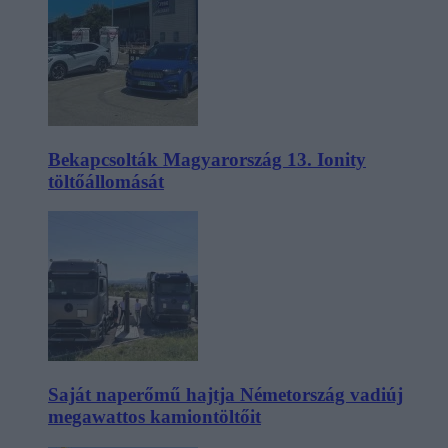
Bekapcsolták Magyarország 13. Ionity
töltőállomását
Saját naperőmű hajtja Németország vadiúj
megawattos kamiontöltőit