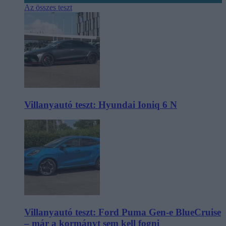
Az összes teszt
Villanyautó teszt: Hyundai Ioniq 6 N
Villanyautó teszt: Ford Puma Gen-e BlueCruise
– már a kormányt sem kell fogni