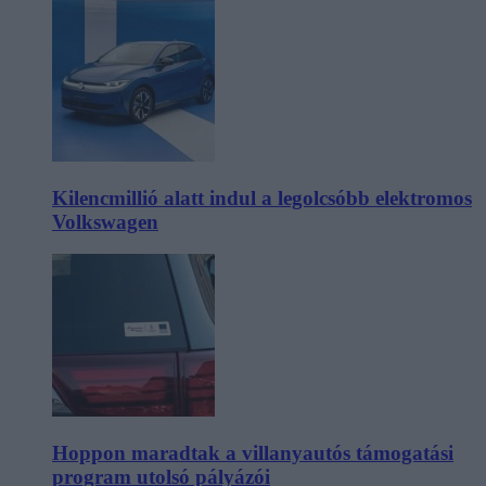
Kilencmillió alatt indul a legolcsóbb elektromos
Volkswagen
Hoppon maradtak a villanyautós támogatási
program utolsó pályázói