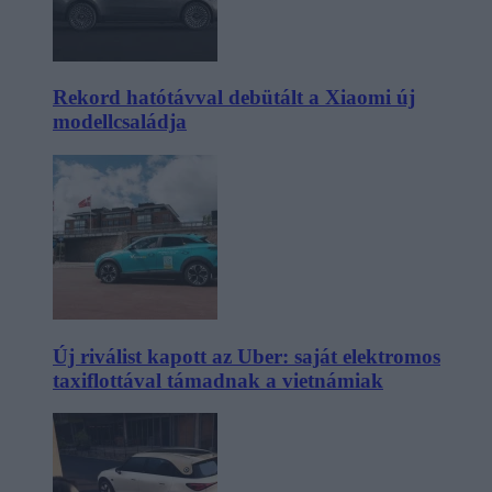
Rekord hatótávval debütált a Xiaomi új
modellcsaládja
Új riválist kapott az Uber: saját elektromos
taxiflottával támadnak a vietnámiak