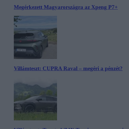
Megérkezett Magyarországra az Xpeng P7+
Villámteszt: CUPRA Raval – megéri a pénzét?