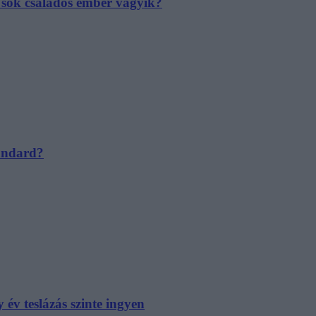
e sok családos ember vágyik?
tandard?
év teslázás szinte ingyen