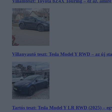
Villámteszt: Toyota bZ4X Touring – ez az, amir
Villanyautó teszt: Tesla Model Y RWD – az új s
Tartós teszt: Tesla Model Y LR RWD (2025) – egy 