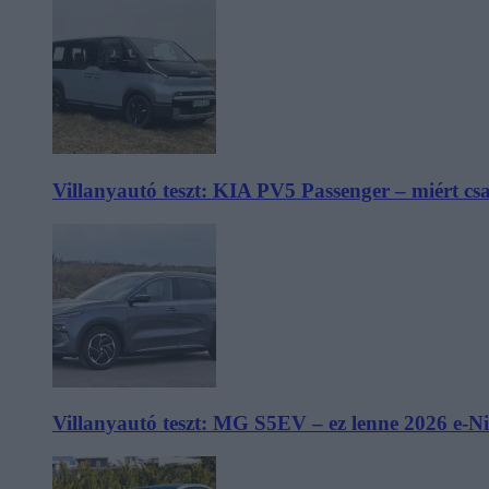
Villanyautó teszt: KIA PV5 Passenger – miért cs
Villanyautó teszt: MG S5EV – ez lenne 2026 e-N