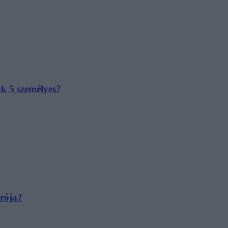
ak 5 személyes?
irója?