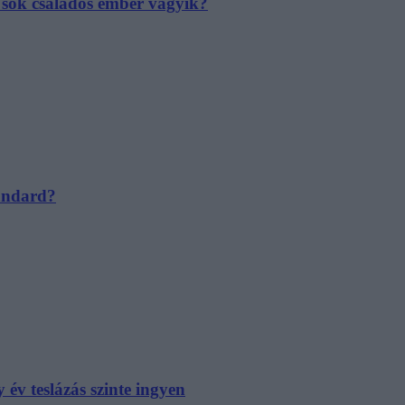
e sok családos ember vágyik?
tandard?
év teslázás szinte ingyen