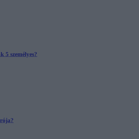
ak 5 személyes?
irója?