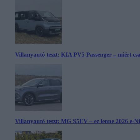
Villanyautó teszt: KIA PV5 Passenger – miért cs
Villanyautó teszt: MG S5EV – ez lenne 2026 e-N