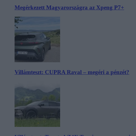
Megérkezett Magyarországra az Xpeng P7+
Villámteszt: CUPRA Raval – megéri a pénzét?