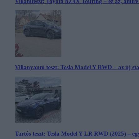
Villámteszt: Toyota bZ4X Touring – ez az, amir
Villanyautó teszt: Tesla Model Y RWD – az új s
Tartós teszt: Tesla Model Y LR RWD (2025) – egy 