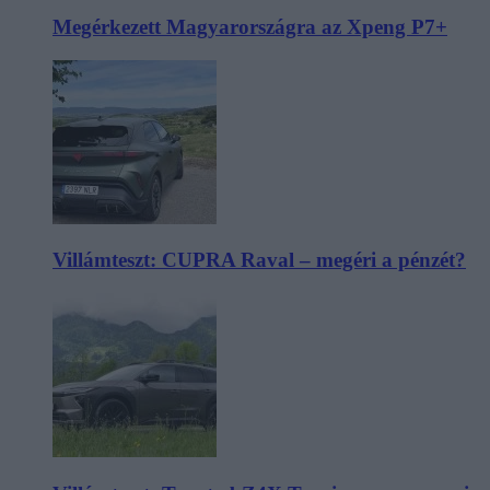
Megérkezett Magyarországra az Xpeng P7+
Villámteszt: CUPRA Raval – megéri a pénzét?