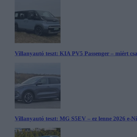
Villanyautó teszt: KIA PV5 Passenger – miért cs
Villanyautó teszt: MG S5EV – ez lenne 2026 e-N