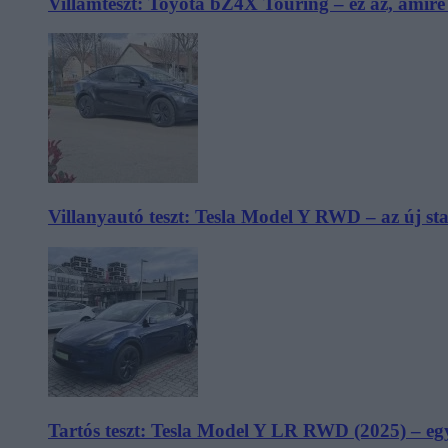
Villámteszt: Toyota bZ4X Touring – ez az, amir
Villanyautó teszt: Tesla Model Y RWD – az új s
Tartós teszt: Tesla Model Y LR RWD (2025) – egy 