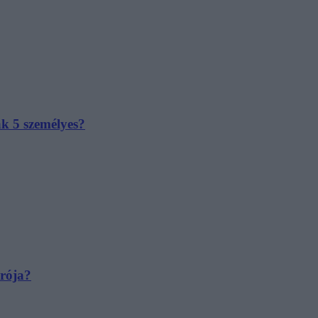
ak 5 személyes?
irója?