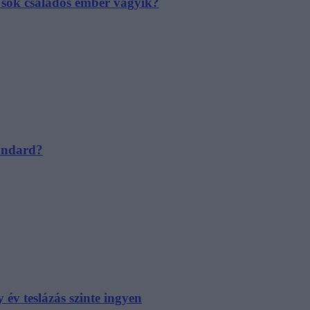
e sok családos ember vágyik?
tandard?
év teslázás szinte ingyen