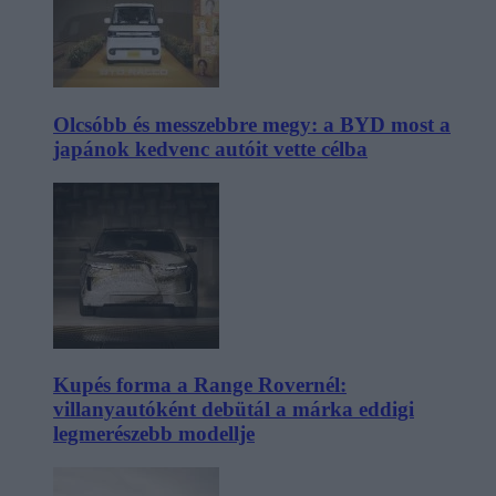
Olcsóbb és messzebbre megy: a BYD most a
japánok kedvenc autóit vette célba
Kupés forma a Range Rovernél:
villanyautóként debütál a márka eddigi
legmerészebb modellje