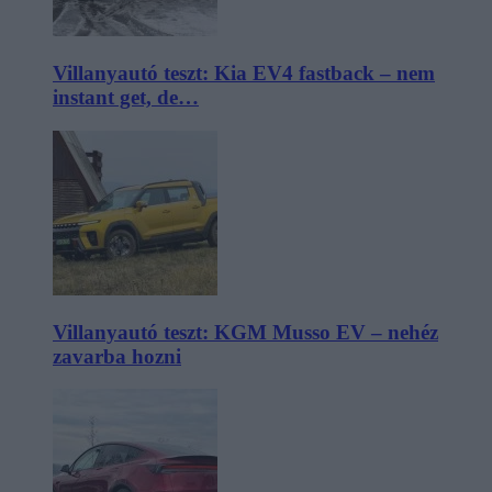
Villanyautó teszt: Kia EV4 fastback – nem
instant get, de…
Villanyautó teszt: KGM Musso EV – nehéz
zavarba hozni