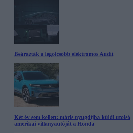
Beárazták a legolcsóbb elektromos Audit
Két év sem kellett: máris nyugdíjba küldi utolsó
amerikai villanyautóját a Honda