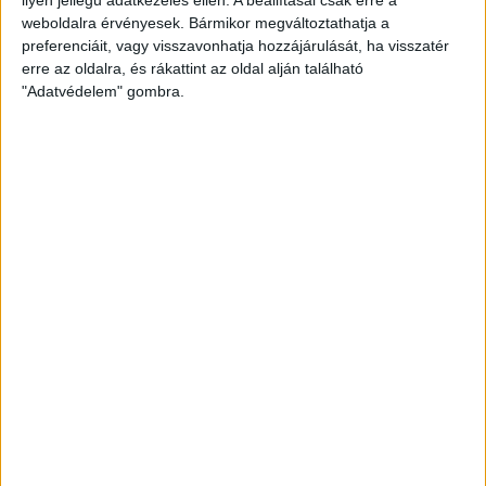
weboldalra érvényesek. Bármikor megváltoztathatja a
preferenciáit, vagy visszavonhatja hozzájárulását, ha visszatér
erre az oldalra, és rákattint az oldal alján található
"Adatvédelem" gombra.
Bővíti kínálatát a Cupra – érkezik az olcsóbb
Raval
Ennyiért nagyot szólhat: gyorsan tölthető kínai