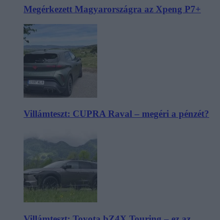
Megérkezett Magyarországra az Xpeng P7+
Villámteszt: CUPRA Raval – megéri a pénzét?
Villámteszt: Toyota bZ4X Touring – ez az,