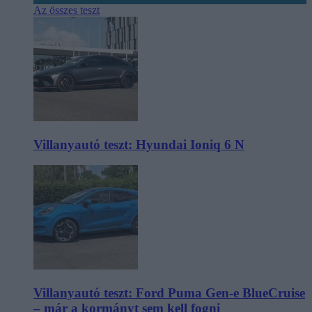
Az összes teszt
Villanyautó teszt: Hyundai Ioniq 6 N
Villanyautó teszt: Ford Puma Gen-e BlueCruise
– már a kormányt sem kell fogni