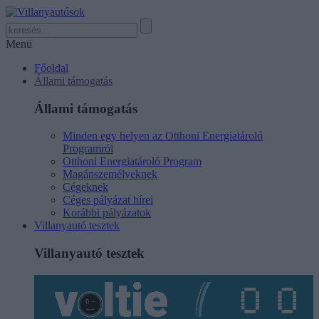
Menü
Főoldal
Állami támogatás
Állami támogatás
Minden egy helyen az Otthoni Energiatároló
Programról
Otthoni Energiatároló Program
Magánszemélyeknek
Cégeknek
Céges pályázat hírei
Korábbi pályázatok
Villanyautó tesztek
Villanyautó tesztek