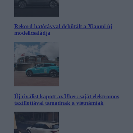
Rekord hatótávval debütált a Xiaomi új
modellcsaládja
Új riválist kapott az Uber: saját elektromos
taxiflottával támadnak a vietnámiak