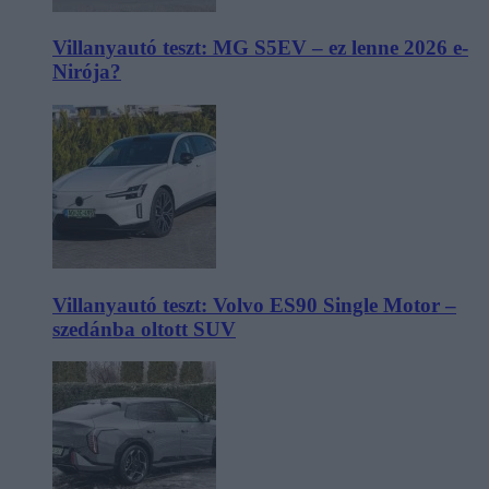
Villanyautó teszt: MG S5EV – ez lenne 2026 e-
Nirója?
Villanyautó teszt: Volvo ES90 Single Motor –
szedánba oltott SUV