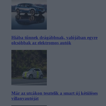
Hiába tűnnek drágábbnak, valójában egyre
olcsóbbak az elektromos autók
Már az utcákon tesztelik a smart új kétüléses
villanyautóját