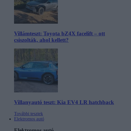
Villámteszt: Toyota bZ4X facelift – ott
csiszolták, ahol kellett?
Villanyautó teszt: Kia EV4 LR hatchback
További tesztek
Elektromos autó
Elektromos autó