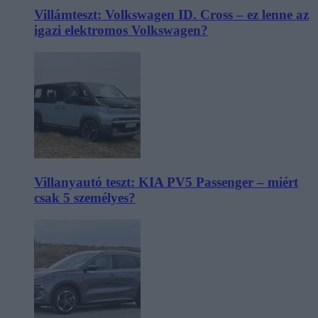
Villámteszt: Volkswagen ID. Cross – ez lenne az
igazi elektromos Volkswagen?
Villanyautó teszt: KIA PV5 Passenger – miért
csak 5 személyes?