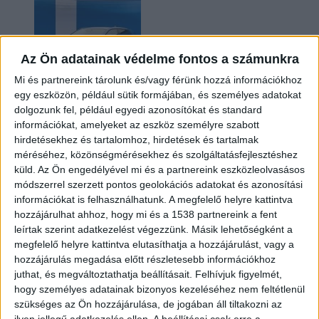
Az Ön adatainak védelme fontos a számunkra
Mi és partnereink tárolunk és/vagy férünk hozzá információkhoz
egy eszközön, például sütik formájában, és személyes adatokat
dolgozunk fel, például egyedi azonosítókat és standard
információkat, amelyeket az eszköz személyre szabott
Kilencmillió alatt indul a legolcsóbb elektromos
hirdetésekhez és tartalomhoz, hirdetések és tartalmak
Volkswagen
méréséhez, közönségmérésekhez és szolgáltatásfejlesztéshez
küld.
Az Ön engedélyével mi és a partnereink eszközleolvasásos
módszerrel szerzett pontos geolokációs adatokat és azonosítási
információkat is felhasználhatunk. A megfelelő helyre kattintva
hozzájárulhat ahhoz, hogy mi és a 1538 partnereink a fent
leírtak szerint adatkezelést végezzünk. Másik lehetőségként a
megfelelő helyre kattintva elutasíthatja a hozzájárulást, vagy a
hozzájárulás megadása előtt részletesebb információkhoz
juthat, és megváltoztathatja beállításait.
Felhívjuk figyelmét,
hogy személyes adatainak bizonyos kezeléséhez nem feltétlenül
Hoppon maradtak a villanyautós támogatási
szükséges az Ön hozzájárulása, de jogában áll tiltakozni az
program utolsó pályázói
ilyen jellegű adatkezelés ellen. A beállításai csak erre a