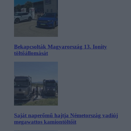
Bekapcsolták Magyarország 13. Ionity
töltőállomását
Saját naperőmű hajtja Németország vadiúj
megawattos kamiontöltőit