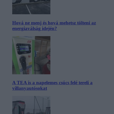
Hová ne menj és hová mehetsz tölteni az
energiaválság idején?
A TEA is a napelemes csúcs felé tereli a
villanyautósokat