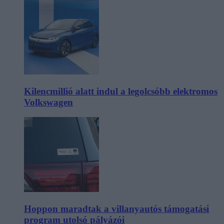
Kilencmillió alatt indul a legolcsóbb elektromos
Volkswagen
Hoppon maradtak a villanyautós támogatási
program utolsó pályázói