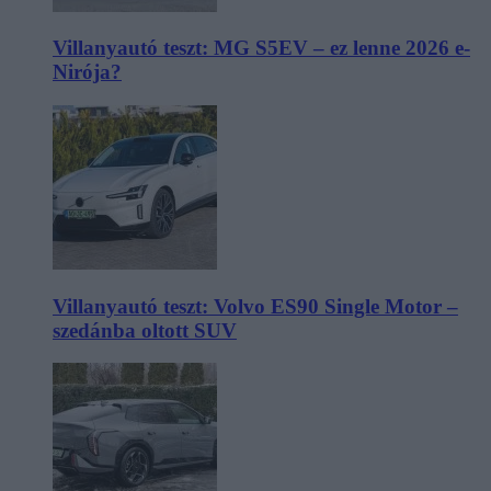
Villanyautó teszt: MG S5EV – ez lenne 2026 e-
Nirója?
Villanyautó teszt: Volvo ES90 Single Motor –
szedánba oltott SUV