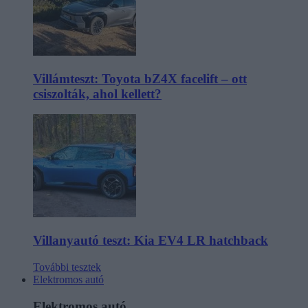
Villámteszt: Toyota bZ4X facelift – ott
csiszolták, ahol kellett?
Villanyautó teszt: Kia EV4 LR hatchback
További tesztek
Elektromos autó
Elektromos autó