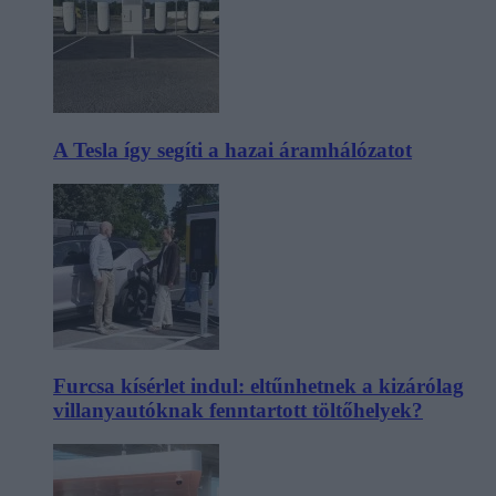
A Tesla így segíti a hazai áramhálózatot
Furcsa kísérlet indul: eltűnhetnek a kizárólag
villanyautóknak fenntartott töltőhelyek?