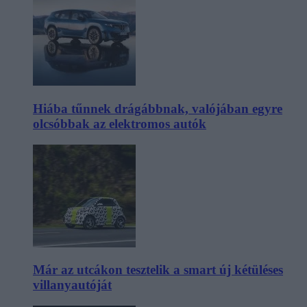
Hiába tűnnek drágábbnak, valójában egyre
olcsóbbak az elektromos autók
Már az utcákon tesztelik a smart új kétüléses
villanyautóját