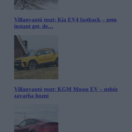
Villanyautó teszt: Kia EV4 fastback – nem
instant get, de…
Villanyautó teszt: KGM Musso EV – nehéz
zavarba hozni