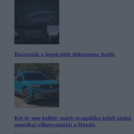
Beárazták a legolcsóbb elektromos Audit
Két év sem kellett: máris nyugdíjba küldi utolsó
amerikai villanyautóját a Honda