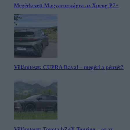
Megérkezett Magyarországra az Xpeng P7+
Villámteszt: CUPRA Raval – megéri a pénzét?
Villámteszt: Toyota bZ4X Touring – ez az,