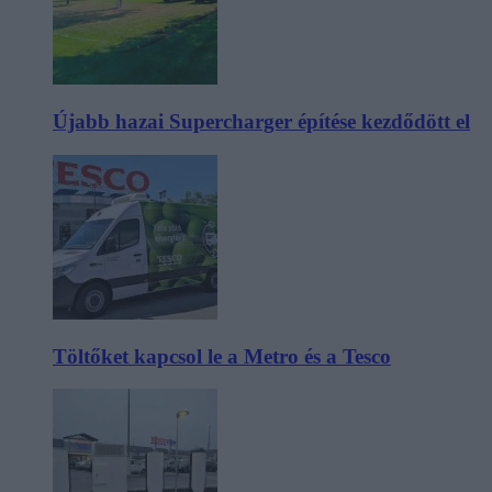
Újabb hazai Supercharger építése kezdődött el
Töltőket kapcsol le a Metro és a Tesco