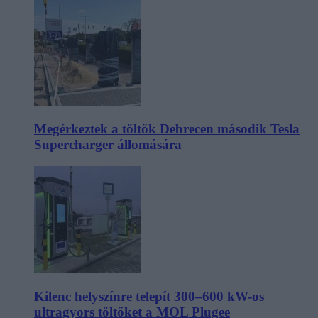
Megérkeztek a töltők Debrecen második Tesla
Supercharger állomására
Kilenc helyszínre telepít 300–600 kW-os
ultragyors töltőket a MOL Plugee