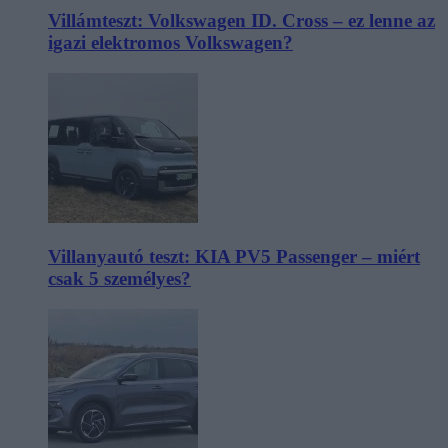
Villámteszt: Volkswagen ID. Cross – ez lenne az
igazi elektromos Volkswagen?
Villanyautó teszt: KIA PV5 Passenger – miért
csak 5 személyes?