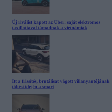
Új riválist kapott az Uber: saját elektromos
taxiflottával támadnak a vietnámiak
Itt a frissítés, brutálisat vágott villanyautójának
töltési idején a smart