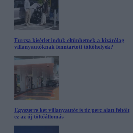
Furcsa kísérlet indul: eltűnhetnek a kizárólag
villanyautóknak fenntartott töltőhelyek?
Egyszerre két villanyautót is tíz perc alatt feltölt
ez az új töltőállomás