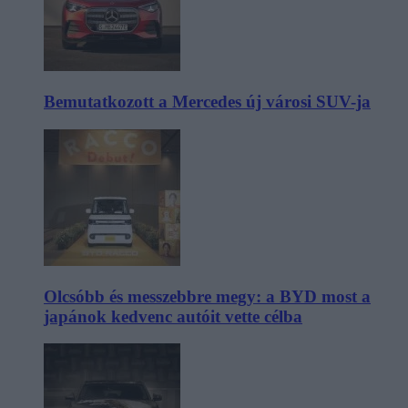
Bemutatkozott a Mercedes új városi SUV-ja
Olcsóbb és messzebbre megy: a BYD most a
japánok kedvenc autóit vette célba