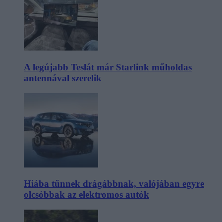
A legújabb Teslát már Starlink műholdas
antennával szerelik
Hiába tűnnek drágábbnak, valójában egyre
olcsóbbak az elektromos autók