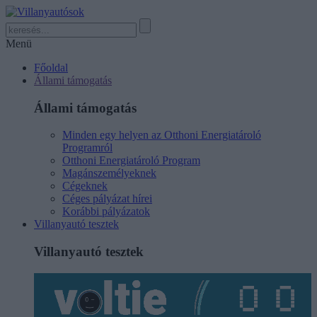
Menü
Főoldal
Állami támogatás
Állami támogatás
Minden egy helyen az Otthoni Energiatároló
Programról
Otthoni Energiatároló Program
Magánszemélyeknek
Cégeknek
Céges pályázat hírei
Korábbi pályázatok
Villanyautó tesztek
Villanyautó tesztek