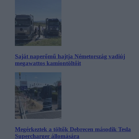
Saját naperőmű hajtja Németország vadiúj
megawattos kamiontöltőit
Megérkeztek a töltők Debrecen második Tesla
Supercharger állomására