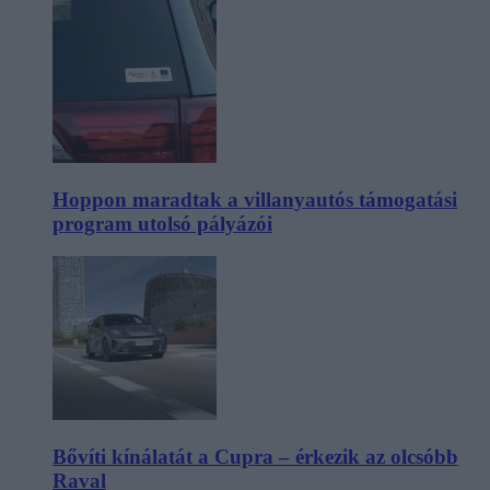
Hoppon maradtak a villanyautós támogatási
program utolsó pályázói
Bővíti kínálatát a Cupra – érkezik az olcsóbb
Raval