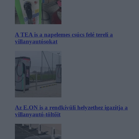
A TEA is a napelemes csúcs felé tereli a
villanyautósokat
Az E.ON is a rendkívüli helyzethez igazítja a
villanyautó-töltőit