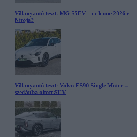
Villanyautó teszt: MG S5EV – ez lenne 2026 e-
Nirója?
Villanyautó teszt: Volvo ES90 Single Motor –
szedánba oltott SUV