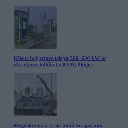
Kilenc helyszínre telepít 300–600 kW-os
ultragyors töltőket a MOL Plugee
Megérkeztek a Tesla töltői Veszprémbe