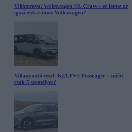
Villámteszt: Volkswagen ID. Cross – ez lenne az
igazi elektromos Volkswagen?
Villanyautó teszt: KIA PV5 Passenger – miért
csak 5 személyes?