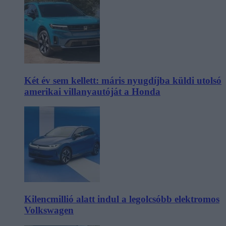
Két év sem kellett: máris nyugdíjba küldi utolsó
amerikai villanyautóját a Honda
Kilencmillió alatt indul a legolcsóbb elektromos
Volkswagen