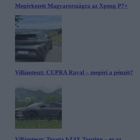
Megérkezett Magyarországra az Xpeng P7+
Villámteszt: CUPRA Raval – megéri a pénzét?
Villámteszt: Toyota bZ4X Touring – ez az,