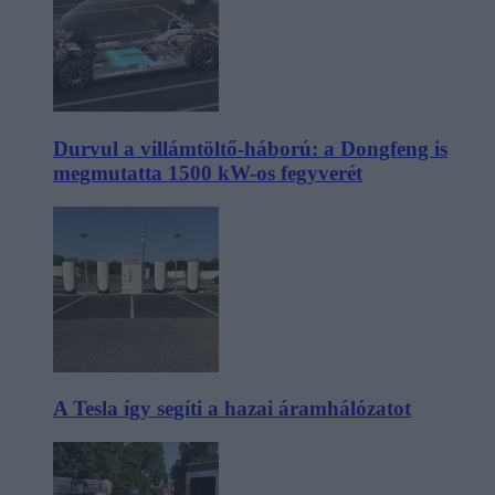
Durvul a villámtöltő-háború: a Dongfeng is
megmutatta 1500 kW-os fegyverét
A Tesla így segíti a hazai áramhálózatot