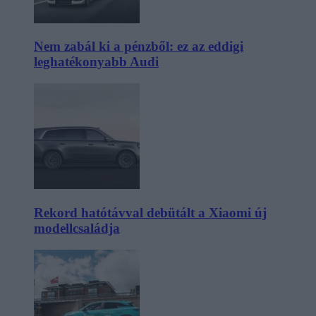
Nem zabál ki a pénzből: ez az eddigi
leghatékonyabb Audi
Rekord hatótávval debütált a Xiaomi új
modellcsaládja