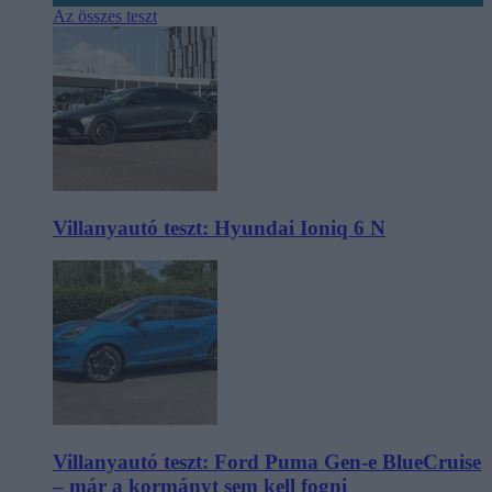
Az összes teszt
Villanyautó teszt: Hyundai Ioniq 6 N
Villanyautó teszt: Ford Puma Gen-e BlueCruise
– már a kormányt sem kell fogni