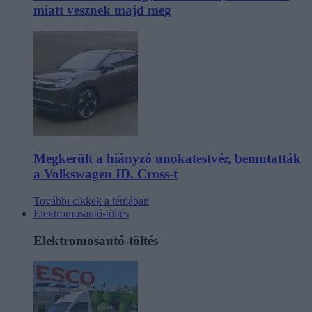
miatt vesznek majd meg
Megkerült a hiányzó unokatestvér, bemutatták
a Volkswagen ID. Cross-t
További cikkek a témában
Elektromosautó-töltés
Elektromosautó-töltés