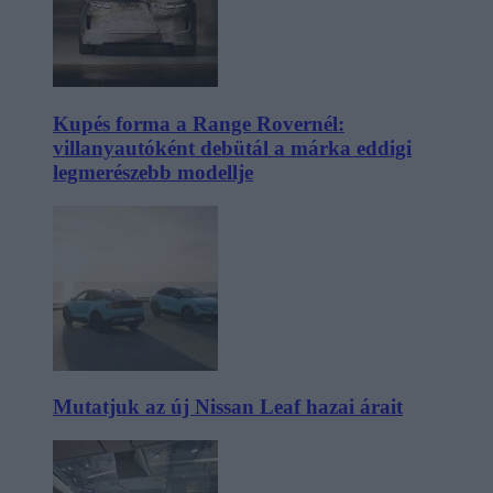
Kupés forma a Range Rovernél:
villanyautóként debütál a márka eddigi
legmerészebb modellje
Mutatjuk az új Nissan Leaf hazai árait