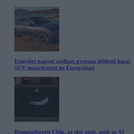
Ennyiért nagyot szólhat: gyorsan tölthető kínai
SUV mutatkozott be Európában
Bemutatkozott Chip, az első autó, amit az AI