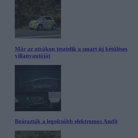
Már az utcákon tesztelik a smart új kétüléses
villanyautóját
Beárazták a legolcsóbb elektromos Audit