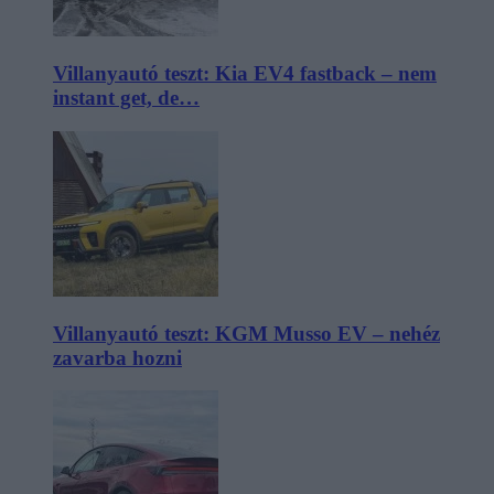
Villanyautó teszt: Kia EV4 fastback – nem
instant get, de…
Villanyautó teszt: KGM Musso EV – nehéz
zavarba hozni