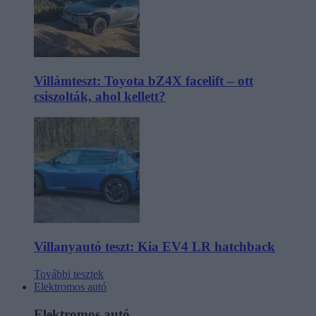
Villámteszt: Toyota bZ4X facelift – ott
csiszolták, ahol kellett?
Villanyautó teszt: Kia EV4 LR hatchback
További tesztek
Elektromos autó
Elektromos autó