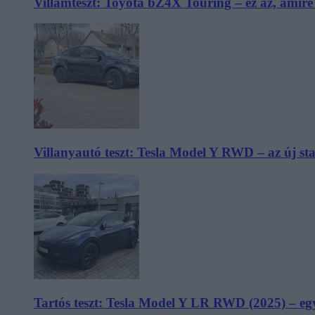
Villámteszt: Toyota bZ4X Touring – ez az, amir
Villanyautó teszt: Tesla Model Y RWD – az új s
Tartós teszt: Tesla Model Y LR RWD (2025) – egy 