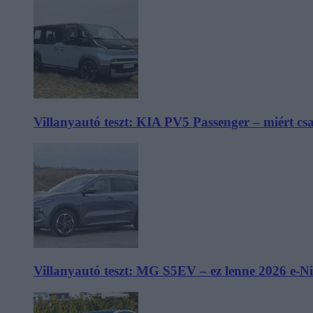
Villanyautó teszt: KIA PV5 Passenger – miért cs
Villanyautó teszt: MG S5EV – ez lenne 2026 e-N