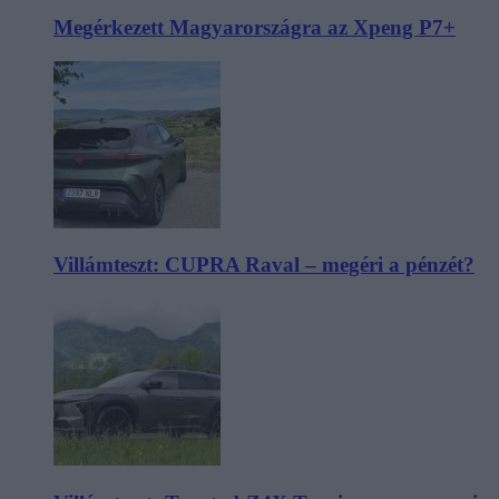
Megérkezett Magyarországra az Xpeng P7+
Villámteszt: CUPRA Raval – megéri a pénzét?