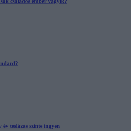
e sok családos ember vágyik?
tandard?
év teslázás szinte ingyen