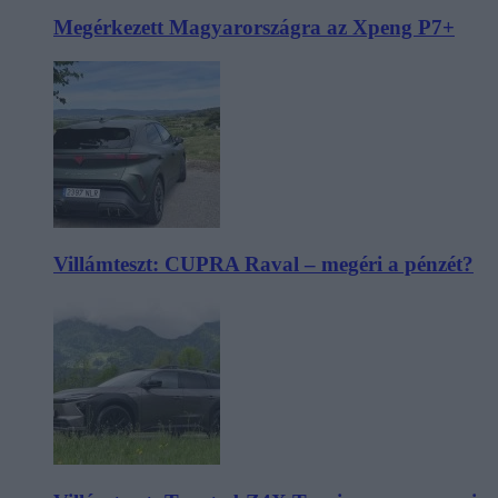
Megérkezett Magyarországra az Xpeng P7+
Villámteszt: CUPRA Raval – megéri a pénzét?