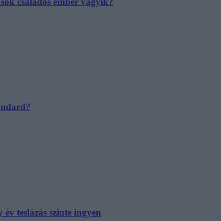
e sok családos ember vágyik?
tandard?
év teslázás szinte ingyen