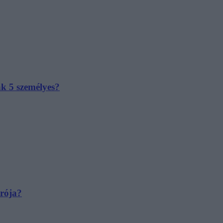
ak 5 személyes?
irója?