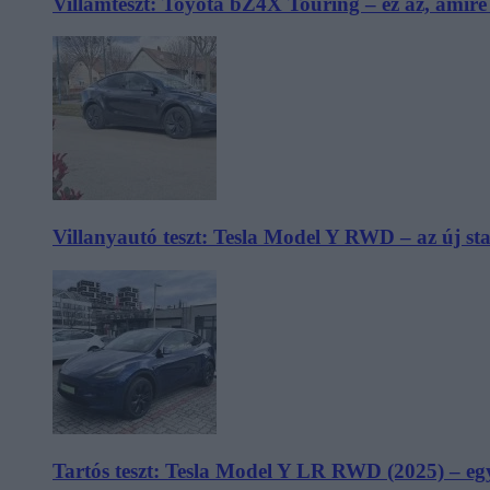
Villámteszt: Toyota bZ4X Touring – ez az, amir
Villanyautó teszt: Tesla Model Y RWD – az új s
Tartós teszt: Tesla Model Y LR RWD (2025) – egy 