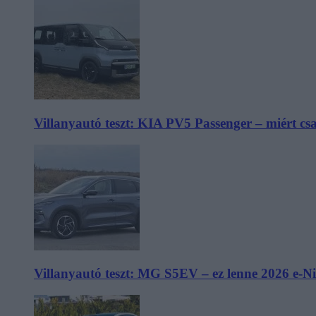
Villanyautó teszt: KIA PV5 Passenger – miért cs
Villanyautó teszt: MG S5EV – ez lenne 2026 e-N