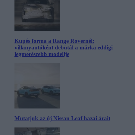
Kupés forma a Range Rovernél:
villanyautóként debütál a márka eddigi
legmerészebb modellje
Mutatjuk az új Nissan Leaf hazai árait