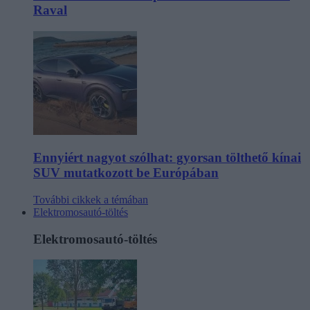
Raval
Ennyiért nagyot szólhat: gyorsan tölthető kínai
SUV mutatkozott be Európában
További cikkek a témában
Elektromosautó-töltés
Elektromosautó-töltés