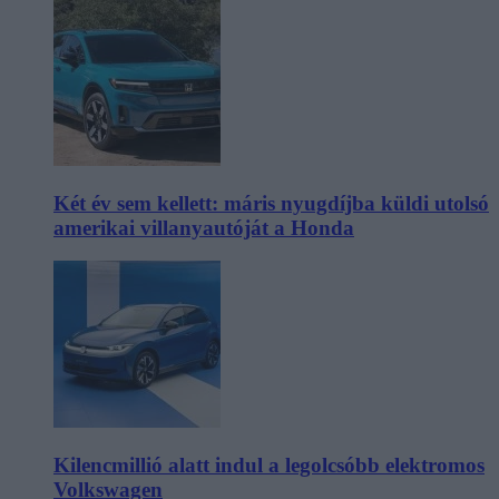
Két év sem kellett: máris nyugdíjba küldi utolsó
amerikai villanyautóját a Honda
Kilencmillió alatt indul a legolcsóbb elektromos
Volkswagen