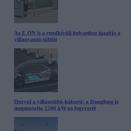
Az E.ON is a rendkívüli helyzethez igazítja a
villanyautó-töltőit
Durvul a villámtöltő-háború: a Dongfeng is
megmutatta 1500 kW-os fegyverét