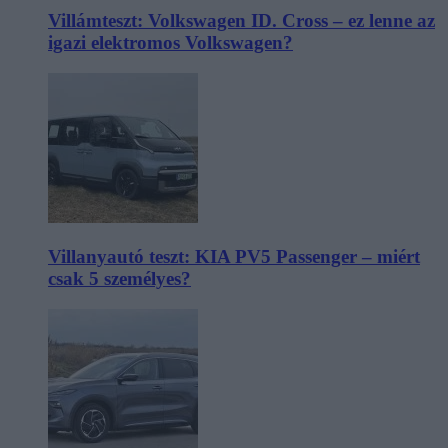
Villámteszt: Volkswagen ID. Cross – ez lenne az
igazi elektromos Volkswagen?
Villanyautó teszt: KIA PV5 Passenger – miért
csak 5 személyes?