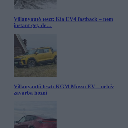
Villanyautó teszt: Kia EV4 fastback – nem
instant get, de…
Villanyautó teszt: KGM Musso EV – nehéz
zavarba hozni