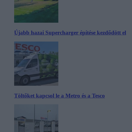
Újabb hazai Supercharger építése kezdődött el
Töltőket kapcsol le a Metro és a Tesco