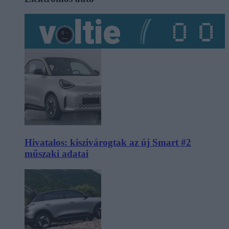
Hivatalos: kiszivárogtak az új Smart #2
műszaki adatai