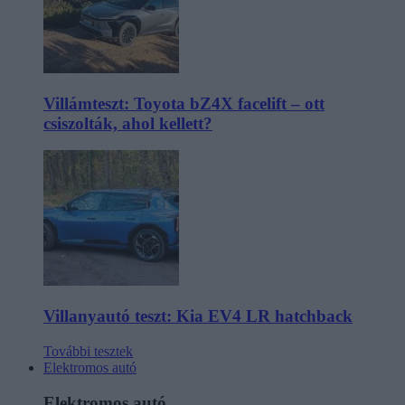
Villámteszt: Toyota bZ4X facelift – ott
csiszolták, ahol kellett?
Villanyautó teszt: Kia EV4 LR hatchback
További tesztek
Elektromos autó
Elektromos autó