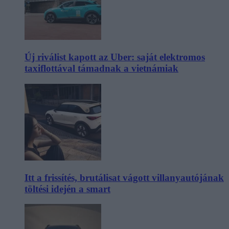
Új riválist kapott az Uber: saját elektromos
taxiflottával támadnak a vietnámiak
Itt a frissítés, brutálisat vágott villanyautójának
töltési idején a smart