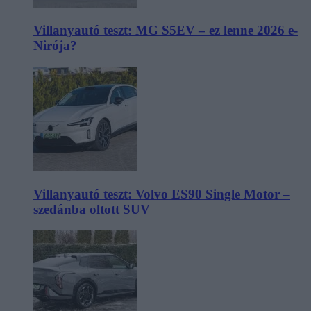
Villanyautó teszt: MG S5EV – ez lenne 2026 e-
Nirója?
Villanyautó teszt: Volvo ES90 Single Motor –
szedánba oltott SUV