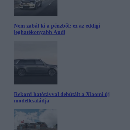
Nem zabál ki a pénzből: ez az eddigi
leghatékonyabb Audi
Rekord hatótávval debütált a Xiaomi új
modellcsaládja