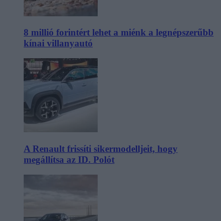
8 millió forintért lehet a miénk a legnépszerűbb
kínai villanyautó
A Renault frissíti sikermodelljeit, hogy
megállítsa az ID. Polót