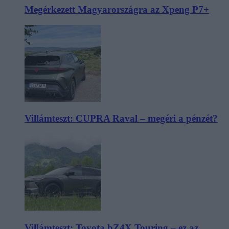
Megérkezett Magyarországra az Xpeng P7+
Villámteszt: CUPRA Raval – megéri a pénzét?
Villámteszt: Toyota bZ4X Touring – ez az,