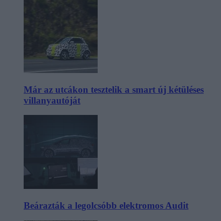
Már az utcákon tesztelik a smart új kétüléses
villanyautóját
Beárazták a legolcsóbb elektromos Audit