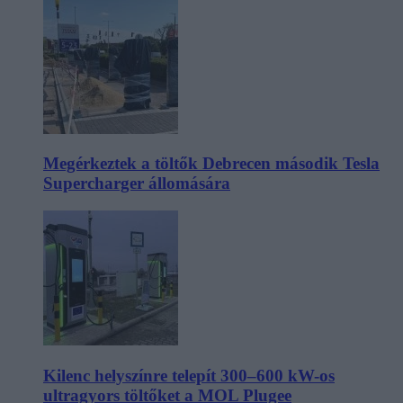
Megérkeztek a töltők Debrecen második Tesla
Supercharger állomására
Kilenc helyszínre telepít 300–600 kW-os
ultragyors töltőket a MOL Plugee