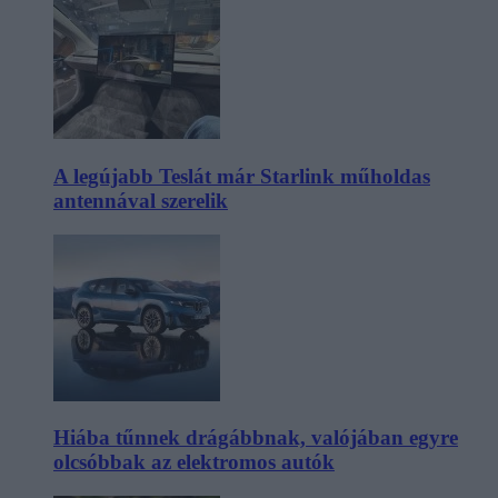
A legújabb Teslát már Starlink műholdas
antennával szerelik
Hiába tűnnek drágábbnak, valójában egyre
olcsóbbak az elektromos autók