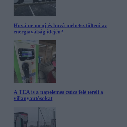
Hová ne menj és hová mehetsz tölteni az
energiaválság idején?
A TEA is a napelemes csúcs felé tereli a
villanyautósokat