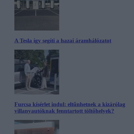
A Tesla így segíti a hazai áramhálózatot
Furcsa kísérlet indul: eltűnhetnek a kizárólag
villanyautóknak fenntartott töltőhelyek?