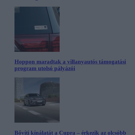
Hoppon maradtak a villanyautós támogatási
program utolsó pályázói
Bővíti kínálatát a Cupra – érkezik az olcsóbb