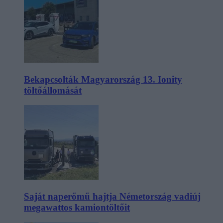
Bekapcsolták Magyarország 13. Ionity
töltőállomását
Saját naperőmű hajtja Németország vadiúj
megawattos kamiontöltőit