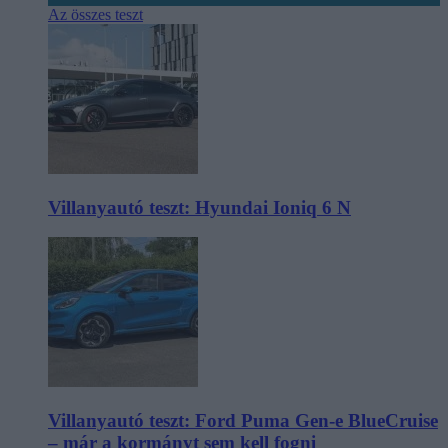
Az összes teszt
Villanyautó teszt: Hyundai Ioniq 6 N
Villanyautó teszt: Ford Puma Gen-e BlueCruise
– már a kormányt sem kell fogni