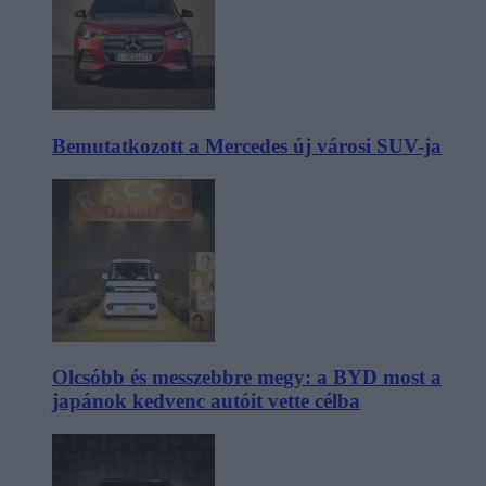
Bemutatkozott a Mercedes új városi SUV-ja
Olcsóbb és messzebbre megy: a BYD most a
japánok kedvenc autóit vette célba