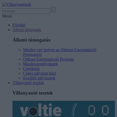
Menü
Főoldal
Állami támogatás
Állami támogatás
Minden egy helyen az Otthoni Energiatároló
Programról
Otthoni Energiatároló Program
Magánszemélyeknek
Cégeknek
Céges pályázat hírei
Korábbi pályázatok
Villanyautó tesztek
Villanyautó tesztek