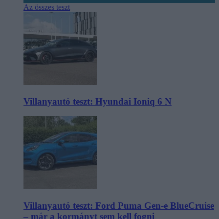
Az összes teszt
Villanyautó teszt: Hyundai Ioniq 6 N
Villanyautó teszt: Ford Puma Gen-e BlueCruise
– már a kormányt sem kell fogni