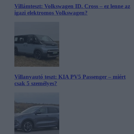
Villámteszt: Volkswagen ID. Cross – ez lenne az
igazi elektromos Volkswagen?
Villanyautó teszt: KIA PV5 Passenger – miért
csak 5 személyes?