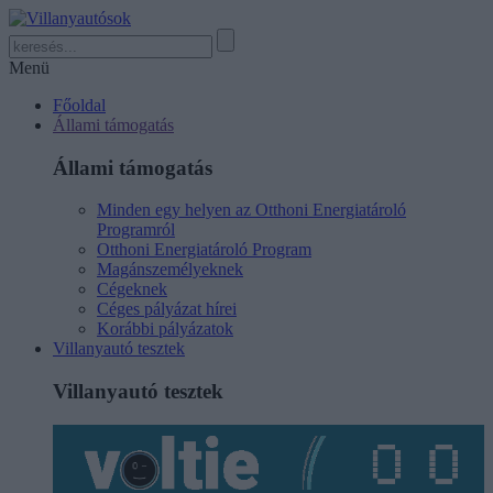
Menü
Főoldal
Állami támogatás
Állami támogatás
Minden egy helyen az Otthoni Energiatároló
Programról
Otthoni Energiatároló Program
Magánszemélyeknek
Cégeknek
Céges pályázat hírei
Korábbi pályázatok
Villanyautó tesztek
Villanyautó tesztek