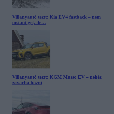
Villanyautó teszt: Kia EV4 fastback – nem
instant get, de…
Villanyautó teszt: KGM Musso EV – nehéz
zavarba hozni