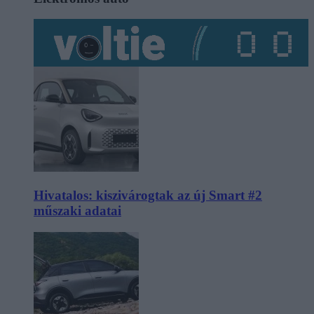
Hivatalos: kiszivárogtak az új Smart #2
műszaki adatai