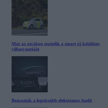
Már az utcákon tesztelik a smart új kétüléses
villanyautóját
Beárazták a legolcsóbb elektromos Audit