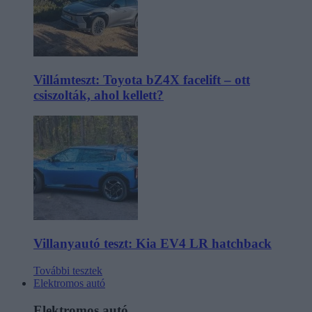
Villámteszt: Toyota bZ4X facelift – ott
csiszolták, ahol kellett?
Villanyautó teszt: Kia EV4 LR hatchback
További tesztek
Elektromos autó
Elektromos autó