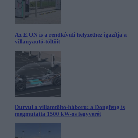
Az E.ON is a rendkívüli helyzethez igazítja a
villanyautó-töltőit
Durvul a villámtöltő-háború: a Dongfeng is
megmutatta 1500 kW-os fegyverét