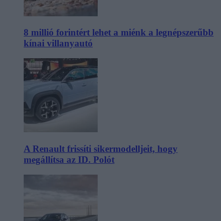
8 millió forintért lehet a miénk a legnépszerűbb
kínai villanyautó
A Renault frissíti sikermodelljeit, hogy
megállítsa az ID. Polót