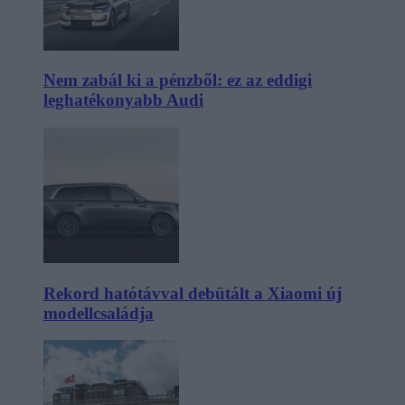
Nem zabál ki a pénzből: ez az eddigi
leghatékonyabb Audi
Rekord hatótávval debütált a Xiaomi új
modellcsaládja