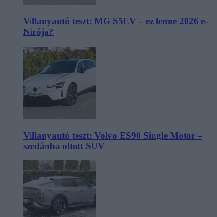
Villanyautó teszt: MG S5EV – ez lenne 2026 e-
Nirója?
Villanyautó teszt: Volvo ES90 Single Motor –
szedánba oltott SUV