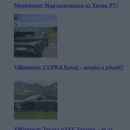
Megérkezett Magyarországra az Xpeng P7+
Villámteszt: CUPRA Raval – megéri a pénzét?
Villámteszt: Toyota bZ4X Touring – ez az,