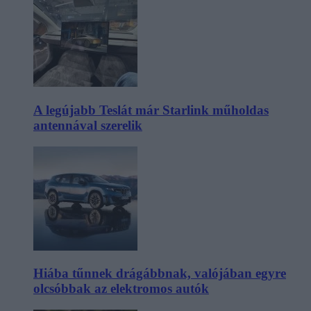
A legújabb Teslát már Starlink műholdas
antennával szerelik
Hiába tűnnek drágábbnak, valójában egyre
olcsóbbak az elektromos autók