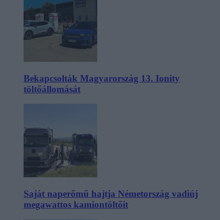
Bekapcsolták Magyarország 13. Ionity
töltőállomását
Saját naperőmű hajtja Németország vadiúj
megawattos kamiontöltőit