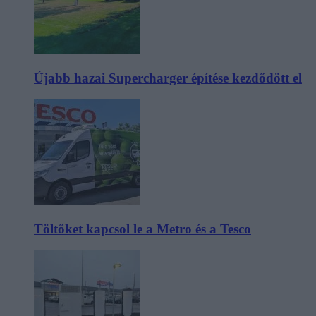
Újabb hazai Supercharger építése kezdődött el
Töltőket kapcsol le a Metro és a Tesco