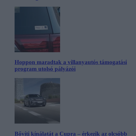
Hoppon maradtak a villanyautós támogatási
program utolsó pályázói
Bővíti kínálatát a Cupra – érkezik az olcsóbb