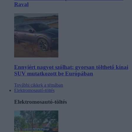
Raval
Ennyiért nagyot szólhat: gyorsan tölthető kínai
SUV mutatkozott be Európában
További cikkek a témában
Elektromosautó-töltés
Elektromosautó-töltés