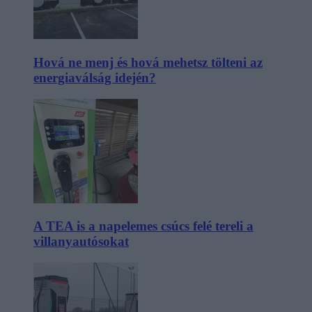
Hová ne menj és hová mehetsz tölteni az
energiaválság idején?
A TEA is a napelemes csúcs felé tereli a
villanyautósokat