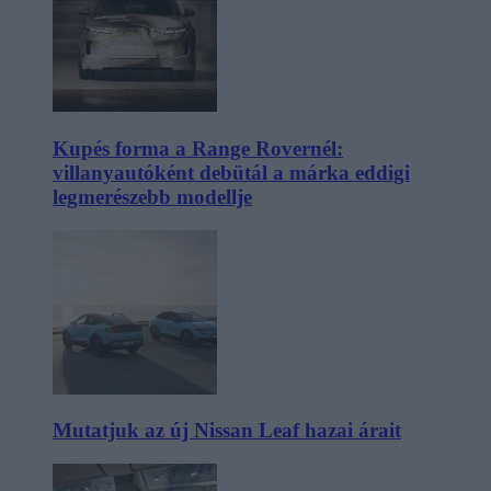
Kupés forma a Range Rovernél:
villanyautóként debütál a márka eddigi
legmerészebb modellje
Mutatjuk az új Nissan Leaf hazai árait