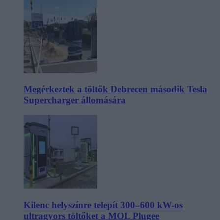
Megérkeztek a töltők Debrecen második Tesla
Supercharger állomására
Kilenc helyszínre telepít 300–600 kW-os
ultragyors töltőket a MOL Plugee