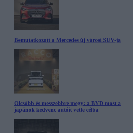
Bemutatkozott a Mercedes új városi SUV-ja
Olcsóbb és messzebbre megy: a BYD most a
japánok kedvenc autóit vette célba