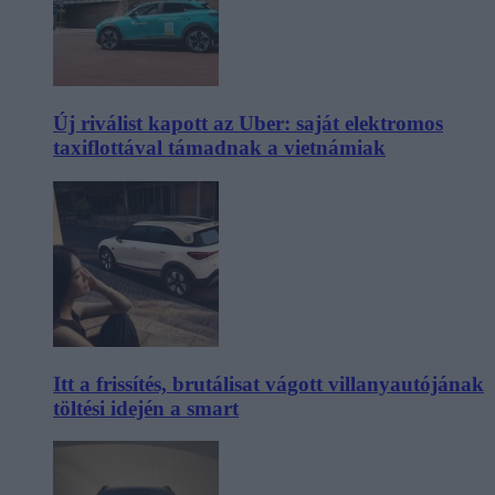
Új riválist kapott az Uber: saját elektromos
taxiflottával támadnak a vietnámiak
Itt a frissítés, brutálisat vágott villanyautójának
töltési idején a smart