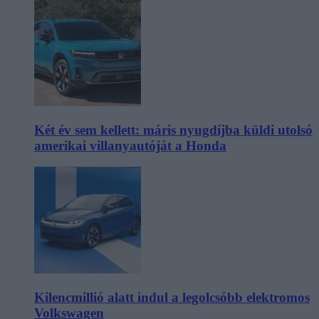
Két év sem kellett: máris nyugdíjba küldi utolsó
amerikai villanyautóját a Honda
Kilencmillió alatt indul a legolcsóbb elektromos
Volkswagen