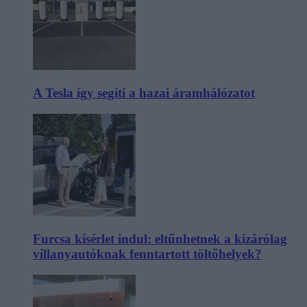
A Tesla így segíti a hazai áramhálózatot
Furcsa kísérlet indul: eltűnhetnek a kizárólag
villanyautóknak fenntartott töltőhelyek?