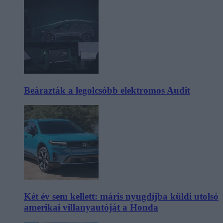
Beárazták a legolcsóbb elektromos Audit
Két év sem kellett: máris nyugdíjba küldi utolsó
amerikai villanyautóját a Honda