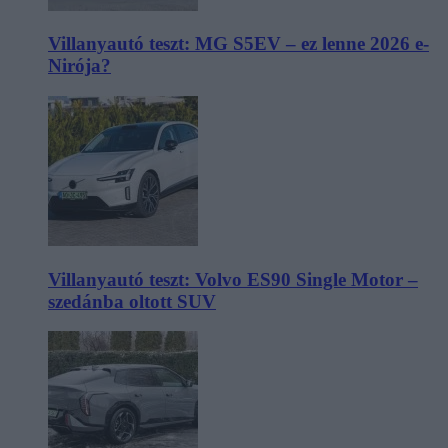
Villanyautó teszt: MG S5EV – ez lenne 2026 e-
Nirója?
Villanyautó teszt: Volvo ES90 Single Motor –
szedánba oltott SUV