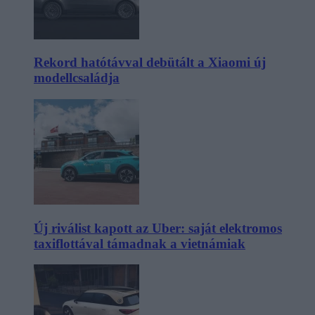
Rekord hatótávval debütált a Xiaomi új
modellcsaládja
Új riválist kapott az Uber: saját elektromos
taxiflottával támadnak a vietnámiak