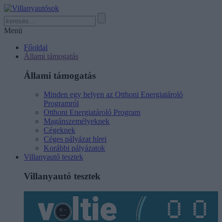
Menü
Főoldal
Állami támogatás
Állami támogatás
Minden egy helyen az Otthoni Energiatároló
Programról
Otthoni Energiatároló Program
Magánszemélyeknek
Cégeknek
Céges pályázat hírei
Korábbi pályázatok
Villanyautó tesztek
Villanyautó tesztek