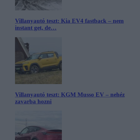
Villanyautó teszt: Kia EV4 fastback – nem
instant get, de…
Villanyautó teszt: KGM Musso EV – nehéz
zavarba hozni