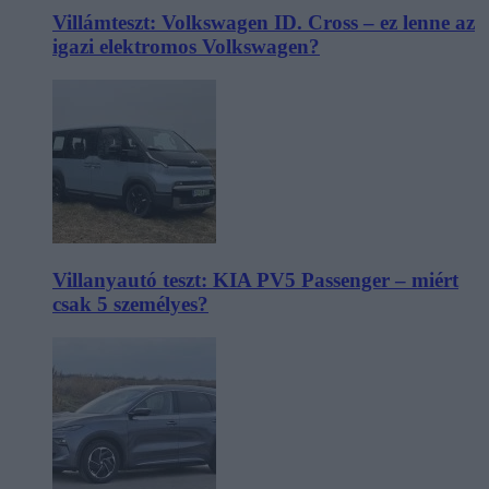
Villámteszt: Volkswagen ID. Cross – ez lenne az
igazi elektromos Volkswagen?
Villanyautó teszt: KIA PV5 Passenger – miért
csak 5 személyes?