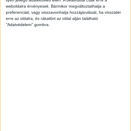
weboldalra érvényesek. Bármikor megváltoztathatja a
preferenciáit, vagy visszavonhatja hozzájárulását, ha visszatér
erre az oldalra, és rákattint az oldal alján található
"Adatvédelem" gombra.
Bővíti kínálatát a Cupra – érkezik az olcsóbb
Raval
Ennyiért nagyot szólhat: gyorsan tölthető kínai