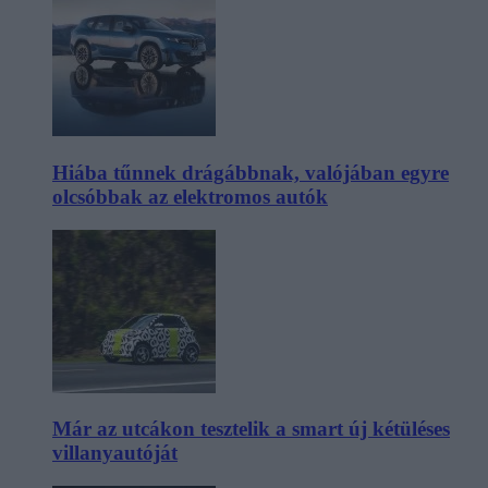
Hiába tűnnek drágábbnak, valójában egyre
olcsóbbak az elektromos autók
Már az utcákon tesztelik a smart új kétüléses
villanyautóját