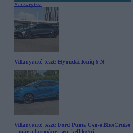
Az összes teszt
Villanyautó teszt: Hyundai Ioniq 6 N
Villanyautó teszt: Ford Puma Gen-e BlueCruise
– már a kormányt sem kell fogni