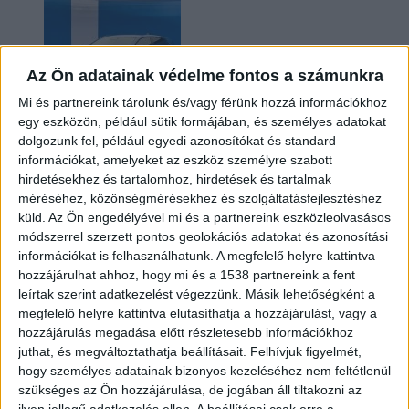
Az Ön adatainak védelme fontos a számunkra
Mi és partnereink tárolunk és/vagy férünk hozzá információkhoz
egy eszközön, például sütik formájában, és személyes adatokat
dolgozunk fel, például egyedi azonosítókat és standard
információkat, amelyeket az eszköz személyre szabott
Kilencmillió alatt indul a legolcsóbb elektromos
hirdetésekhez és tartalomhoz, hirdetések és tartalmak
Volkswagen
méréséhez, közönségmérésekhez és szolgáltatásfejlesztéshez
küld.
Az Ön engedélyével mi és a partnereink eszközleolvasásos
módszerrel szerzett pontos geolokációs adatokat és azonosítási
információkat is felhasználhatunk. A megfelelő helyre kattintva
hozzájárulhat ahhoz, hogy mi és a 1538 partnereink a fent
leírtak szerint adatkezelést végezzünk. Másik lehetőségként a
megfelelő helyre kattintva elutasíthatja a hozzájárulást, vagy a
hozzájárulás megadása előtt részletesebb információkhoz
juthat, és megváltoztathatja beállításait.
Felhívjuk figyelmét,
hogy személyes adatainak bizonyos kezeléséhez nem feltétlenül
Hoppon maradtak a villanyautós támogatási
szükséges az Ön hozzájárulása, de jogában áll tiltakozni az
program utolsó pályázói
ilyen jellegű adatkezelés ellen. A beállításai csak erre a