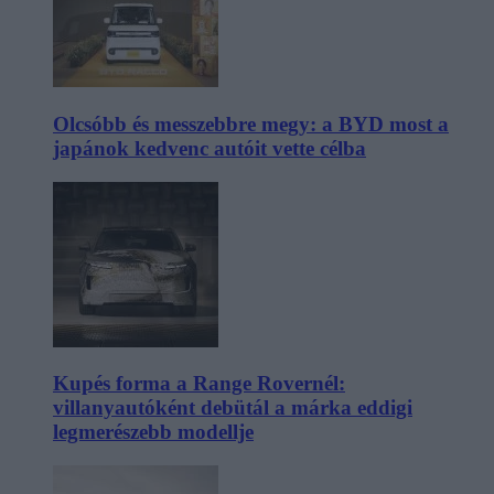
Olcsóbb és messzebbre megy: a BYD most a
japánok kedvenc autóit vette célba
Kupés forma a Range Rovernél:
villanyautóként debütál a márka eddigi
legmerészebb modellje