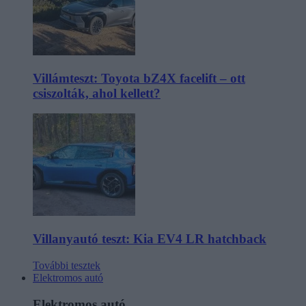
Villámteszt: Toyota bZ4X facelift – ott
csiszolták, ahol kellett?
Villanyautó teszt: Kia EV4 LR hatchback
További tesztek
Elektromos autó
Elektromos autó