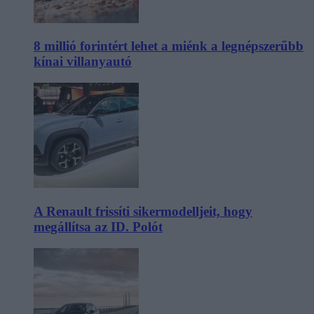
8 millió forintért lehet a miénk a legnépszerűbb
kínai villanyautó
A Renault frissíti sikermodelljeit, hogy
megállítsa az ID. Polót