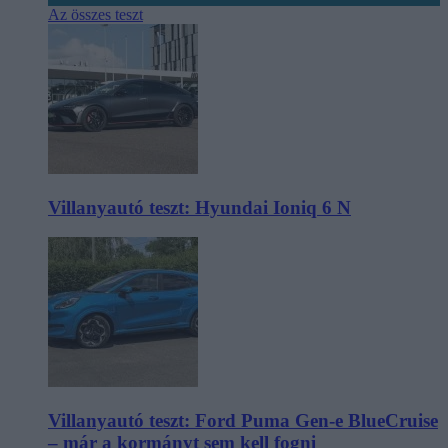
Az összes teszt
Villanyautó teszt: Hyundai Ioniq 6 N
Villanyautó teszt: Ford Puma Gen-e BlueCruise
– már a kormányt sem kell fogni