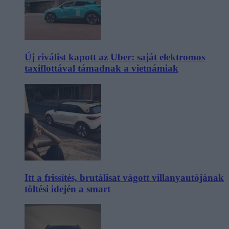
Új riválist kapott az Uber: saját elektromos
taxiflottával támadnak a vietnámiak
Itt a frissítés, brutálisat vágott villanyautójának
töltési idején a smart