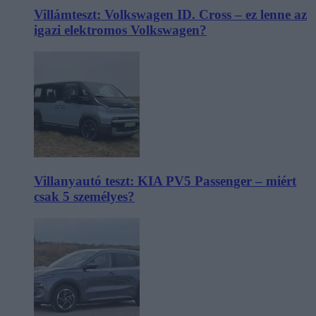
Villámteszt: Volkswagen ID. Cross – ez lenne az
igazi elektromos Volkswagen?
Villanyautó teszt: KIA PV5 Passenger – miért
csak 5 személyes?