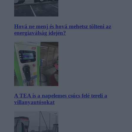
Hová ne menj és hová mehetsz tölteni az
energiaválság idején?
A TEA is a napelemes csúcs felé tereli a
villanyautósokat