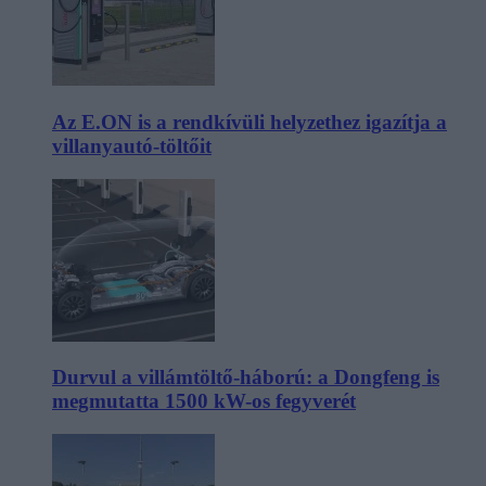
Az E.ON is a rendkívüli helyzethez igazítja a
villanyautó-töltőit
Durvul a villámtöltő-háború: a Dongfeng is
megmutatta 1500 kW-os fegyverét