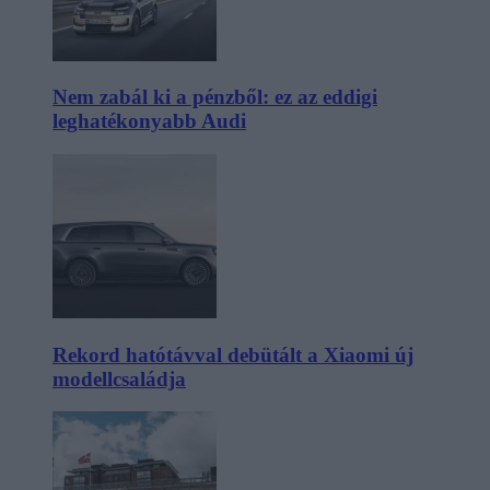
Nem zabál ki a pénzből: ez az eddigi
leghatékonyabb Audi
Rekord hatótávval debütált a Xiaomi új
modellcsaládja