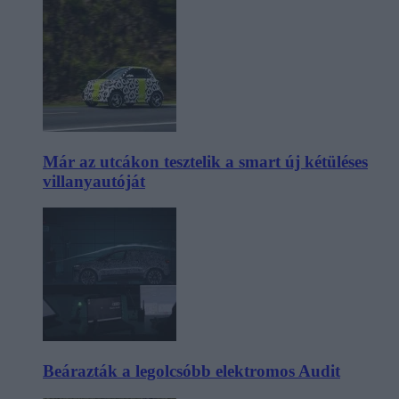
Már az utcákon tesztelik a smart új kétüléses
villanyautóját
Beárazták a legolcsóbb elektromos Audit