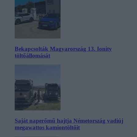
Bekapcsolták Magyarország 13. Ionity
töltőállomását
Saját naperőmű hajtja Németország vadiúj
megawattos kamiontöltőit