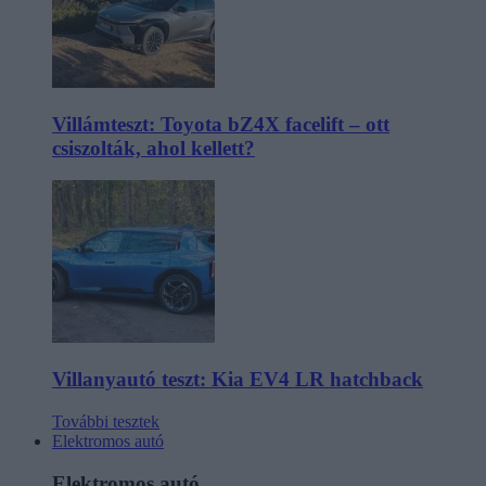
Villámteszt: Toyota bZ4X facelift – ott
csiszolták, ahol kellett?
Villanyautó teszt: Kia EV4 LR hatchback
További tesztek
Elektromos autó
Elektromos autó