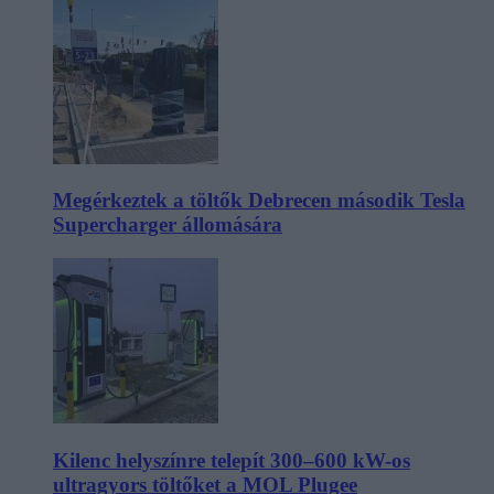
Megérkeztek a töltők Debrecen második Tesla
Supercharger állomására
Kilenc helyszínre telepít 300–600 kW-os
ultragyors töltőket a MOL Plugee