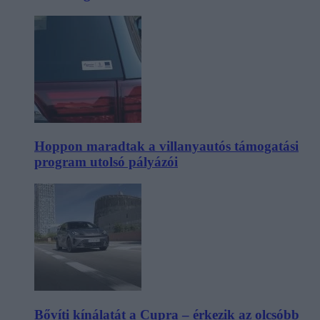
Hoppon maradtak a villanyautós támogatási
program utolsó pályázói
Bővíti kínálatát a Cupra – érkezik az olcsóbb