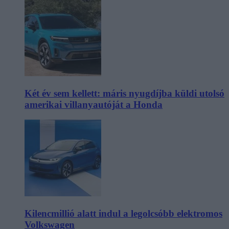
Két év sem kellett: máris nyugdíjba küldi utolsó
amerikai villanyautóját a Honda
Kilencmillió alatt indul a legolcsóbb elektromos
Volkswagen