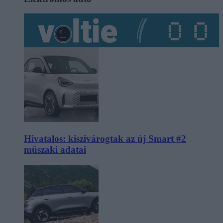
Hivatalos: kiszivárogtak az új Smart #2
műszaki adatai