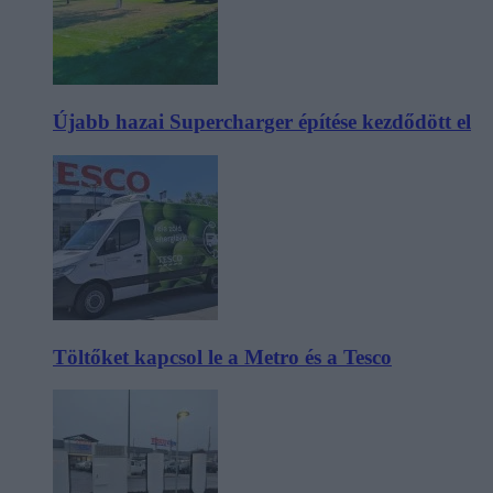
Újabb hazai Supercharger építése kezdődött el
Töltőket kapcsol le a Metro és a Tesco