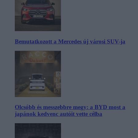
Bemutatkozott a Mercedes új városi SUV-ja
Olcsóbb és messzebbre megy: a BYD most a
japánok kedvenc autóit vette célba