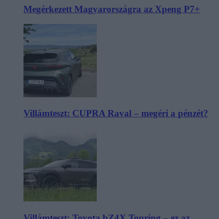
Megérkezett Magyarországra az Xpeng P7+
Villámteszt: CUPRA Raval – megéri a pénzét?
Villámteszt: Toyota bZ4X Touring – ez az,