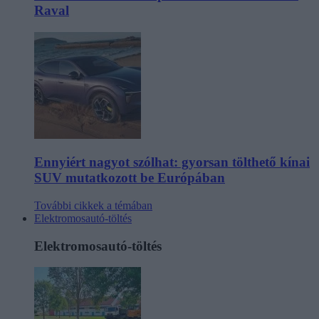
Raval
Ennyiért nagyot szólhat: gyorsan tölthető kínai
SUV mutatkozott be Európában
További cikkek a témában
Elektromosautó-töltés
Elektromosautó-töltés