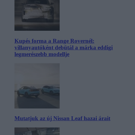
Kupés forma a Range Rovernél:
villanyautóként debütál a márka eddigi
legmerészebb modellje
Mutatjuk az új Nissan Leaf hazai árait