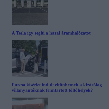
A Tesla így segíti a hazai áramhálózatot
Furcsa kísérlet indul: eltűnhetnek a kizárólag
villanyautóknak fenntartott töltőhelyek?