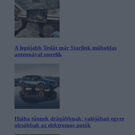
A legújabb Teslát már Starlink műholdas
antennával szerelik
Hiába tűnnek drágábbnak, valójában egyre
olcsóbbak az elektromos autók