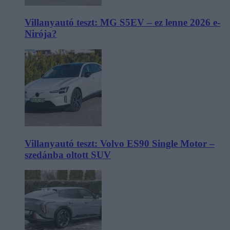
Villanyautó teszt: MG S5EV – ez lenne 2026 e-
Nirója?
Villanyautó teszt: Volvo ES90 Single Motor –
szedánba oltott SUV