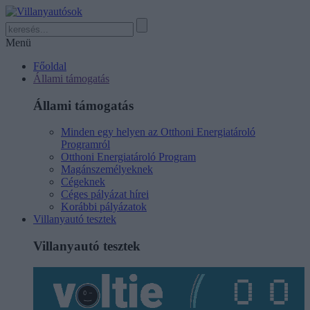
Menü
Főoldal
Állami támogatás
Állami támogatás
Minden egy helyen az Otthoni Energiatároló
Programról
Otthoni Energiatároló Program
Magánszemélyeknek
Cégeknek
Céges pályázat hírei
Korábbi pályázatok
Villanyautó tesztek
Villanyautó tesztek