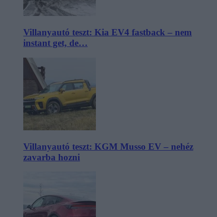
Villanyautó teszt: Kia EV4 fastback – nem
instant get, de…
Villanyautó teszt: KGM Musso EV – nehéz
zavarba hozni