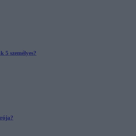
ak 5 személyes?
irója?