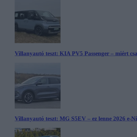
Villanyautó teszt: KIA PV5 Passenger – miért cs
Villanyautó teszt: MG S5EV – ez lenne 2026 e-N