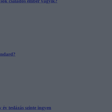
e sok családos ember vágyik?
tandard?
év teslázás szinte ingyen