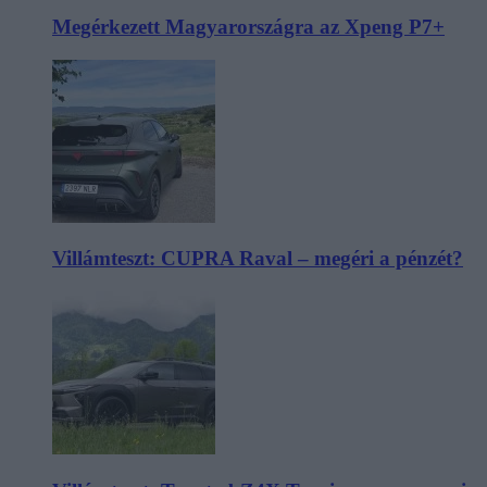
Megérkezett Magyarországra az Xpeng P7+
Villámteszt: CUPRA Raval – megéri a pénzét?