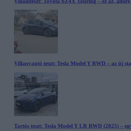
Villámteszt: Toyota bZ4X Touring – ez az, amir
Villanyautó teszt: Tesla Model Y RWD – az új s
Tartós teszt: Tesla Model Y LR RWD (2025) – egy 