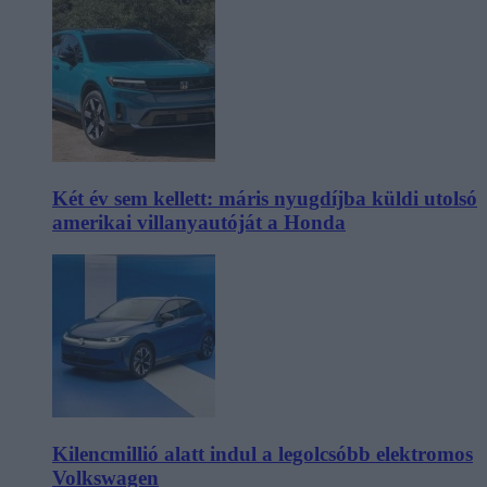
Két év sem kellett: máris nyugdíjba küldi utolsó
amerikai villanyautóját a Honda
Kilencmillió alatt indul a legolcsóbb elektromos
Volkswagen