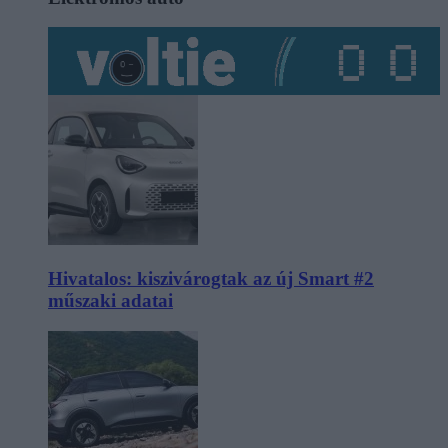
Hivatalos: kiszivárogtak az új Smart #2
műszaki adatai