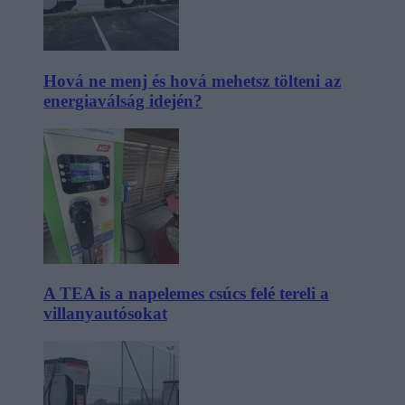
Hová ne menj és hová mehetsz tölteni az
energiaválság idején?
A TEA is a napelemes csúcs felé tereli a
villanyautósokat