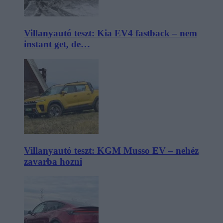
Villanyautó teszt: Kia EV4 fastback – nem
instant get, de…
Villanyautó teszt: KGM Musso EV – nehéz
zavarba hozni