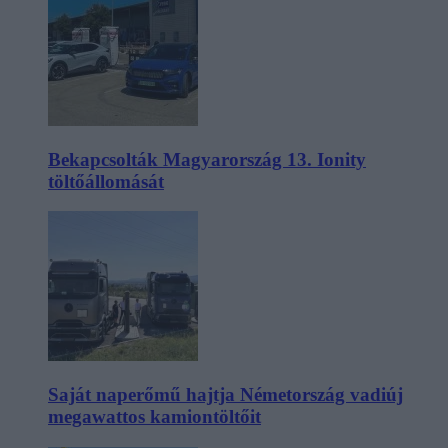
Bekapcsolták Magyarország 13. Ionity
töltőállomását
Saját naperőmű hajtja Németország vadiúj
megawattos kamiontöltőit