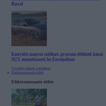
Raval
Ennyiért nagyot szólhat: gyorsan tölthető kínai
SUV mutatkozott be Európában
További cikkek a témában
Elektromosautó-töltés
Elektromosautó-töltés