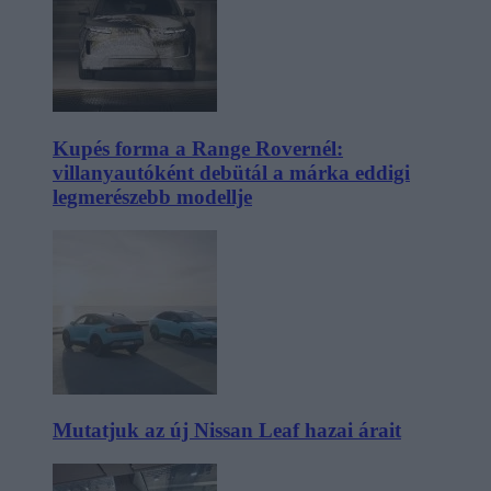
Kupés forma a Range Rovernél:
villanyautóként debütál a márka eddigi
legmerészebb modellje
Mutatjuk az új Nissan Leaf hazai árait