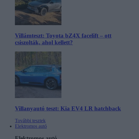
Villámteszt: Toyota bZ4X facelift – ott
csiszolták, ahol kellett?
Villanyautó teszt: Kia EV4 LR hatchback
További tesztek
Elektromos autó
Elektromos autó