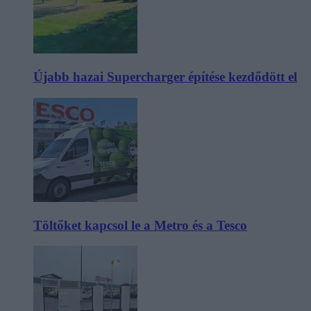
Újabb hazai Supercharger építése kezdődött el
Töltőket kapcsol le a Metro és a Tesco