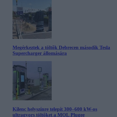
Megérkeztek a töltők Debrecen második Tesla
Supercharger állomására
Kilenc helyszínre telepít 300–600 kW-os
ultragyors töltőket a MOL Plugee