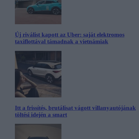
Új riválist kapott az Uber: saját elektromos
taxiflottával támadnak a vietnámiak
Itt a frissítés, brutálisat vágott villanyautójának
töltési idején a smart