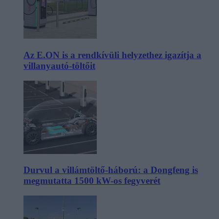
Az E.ON is a rendkívüli helyzethez igazítja a
villanyautó-töltőit
Durvul a villámtöltő-háború: a Dongfeng is
megmutatta 1500 kW-os fegyverét