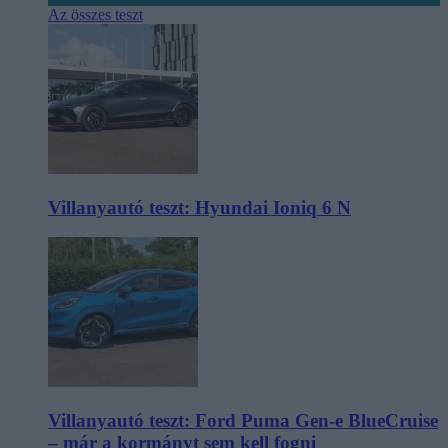
Az összes teszt
Villanyautó teszt: Hyundai Ioniq 6 N
Villanyautó teszt: Ford Puma Gen-e BlueCruise
– már a kormányt sem kell fogni