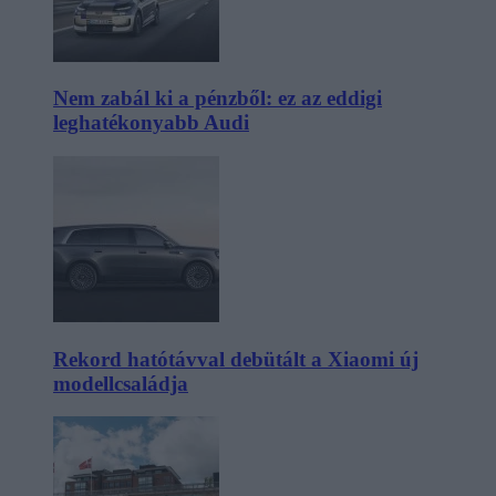
Nem zabál ki a pénzből: ez az eddigi
leghatékonyabb Audi
Rekord hatótávval debütált a Xiaomi új
modellcsaládja