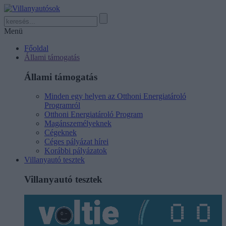
Menü
Főoldal
Állami támogatás
Állami támogatás
Minden egy helyen az Otthoni Energiatároló
Programról
Otthoni Energiatároló Program
Magánszemélyeknek
Cégeknek
Céges pályázat hírei
Korábbi pályázatok
Villanyautó tesztek
Villanyautó tesztek