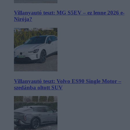
Villanyautó teszt: MG S5EV – ez lenne 2026 e-
Nirója?
Villanyautó teszt: Volvo ES90 Single Motor –
szedánba oltott SUV