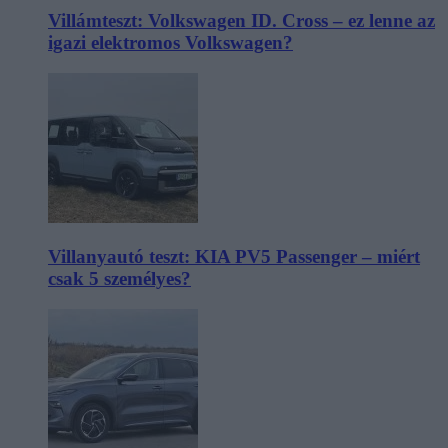
Villámteszt: Volkswagen ID. Cross – ez lenne az
igazi elektromos Volkswagen?
Villanyautó teszt: KIA PV5 Passenger – miért
csak 5 személyes?