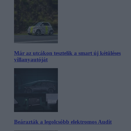
Már az utcákon tesztelik a smart új kétüléses
villanyautóját
Beárazták a legolcsóbb elektromos Audit