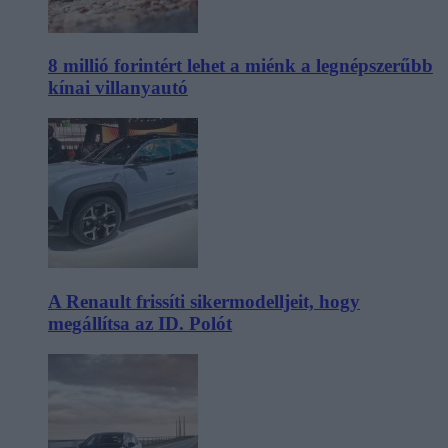
8 millió forintért lehet a miénk a legnépszerűbb
kínai villanyautó
A Renault frissíti sikermodelljeit, hogy
megállítsa az ID. Polót