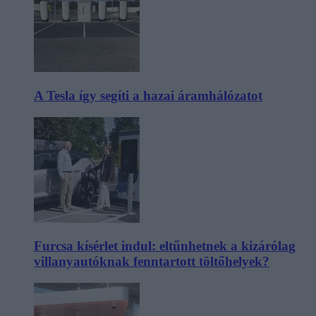
A Tesla így segíti a hazai áramhálózatot
Furcsa kísérlet indul: eltűnhetnek a kizárólag
villanyautóknak fenntartott töltőhelyek?