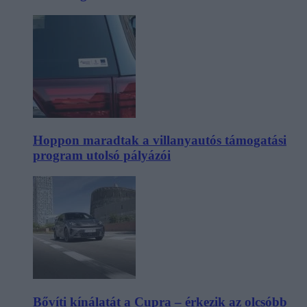
Hoppon maradtak a villanyautós támogatási
program utolsó pályázói
Bővíti kínálatát a Cupra – érkezik az olcsóbb