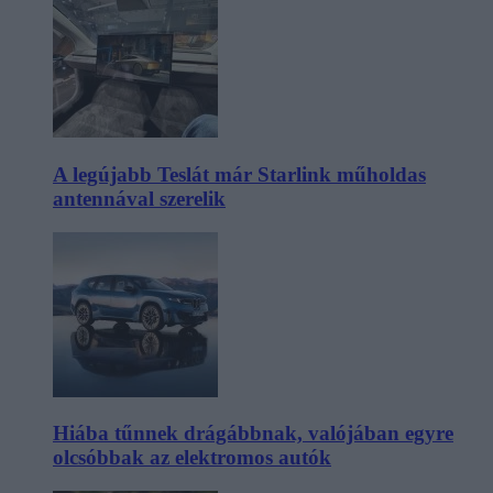
A legújabb Teslát már Starlink műholdas
antennával szerelik
Hiába tűnnek drágábbnak, valójában egyre
olcsóbbak az elektromos autók