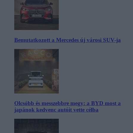
Bemutatkozott a Mercedes új városi SUV-ja
Olcsóbb és messzebbre megy: a BYD most a
japánok kedvenc autóit vette célba