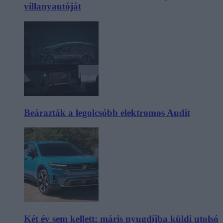
villanyautóját
Beárazták a legolcsóbb elektromos Audit
Két év sem kellett: máris nyugdíjba küldi utolsó