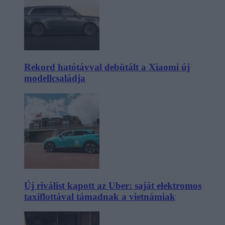
Rekord hatótávval debütált a Xiaomi új
modellcsaládja
Új riválist kapott az Uber: saját elektromos
taxiflottával támadnak a vietnámiak