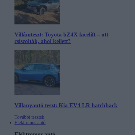
Villámteszt: Toyota bZ4X facelift – ott
csiszolták, ahol kellett?
Villanyautó teszt: Kia EV4 LR hatchback
További tesztek
Elektromos autó
Elektromos autó