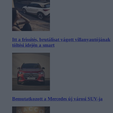
Itt a frissítés, brutálisat vágott villanyautójának
töltési idején a smart
Bemutatkozott a Mercedes új városi SUV-ja