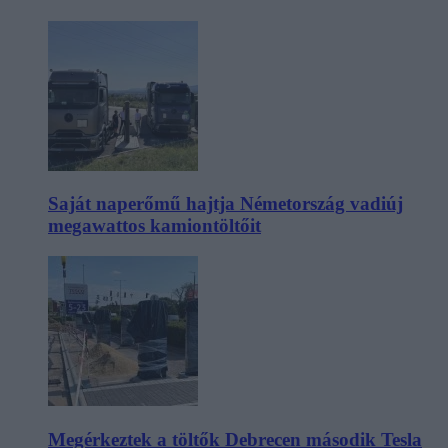
Saját naperőmű hajtja Németország vadiúj
megawattos kamiontöltőit
Megérkeztek a töltők Debrecen második Tesla