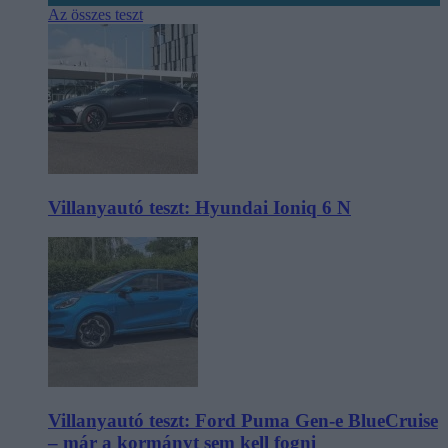
Az összes teszt
Villanyautó teszt: Hyundai Ioniq 6 N
Villanyautó teszt: Ford Puma Gen-e BlueCruise
– már a kormányt sem kell fogni