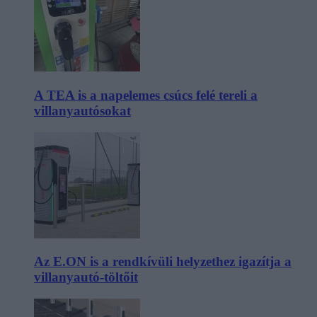
A TEA is a napelemes csúcs felé tereli a
villanyautósokat
Az E.ON is a rendkívüli helyzethez igazítja a
villanyautó-töltőit