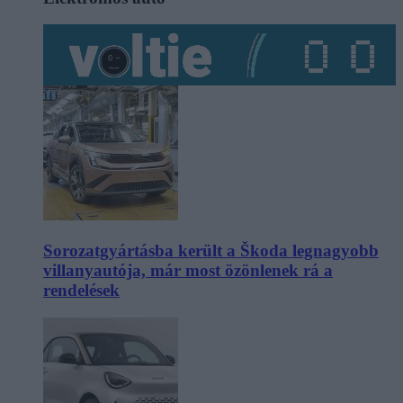
Sorozatgyártásba került a Škoda legnagyobb
villanyautója, már most özönlenek rá a
rendelések