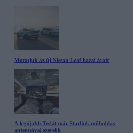
Mutatjuk az új Nissan Leaf hazai árait
A legújabb Teslát már Starlink műholdas
antennával szerelik