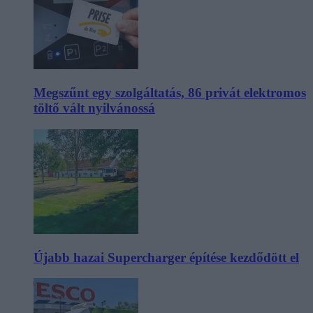
Megszűnt egy szolgáltatás, 86 privát elektromos
töltő vált nyilvánossá
Újabb hazai Supercharger építése kezdődött el