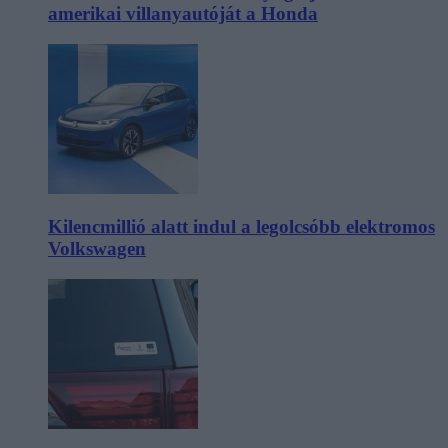
amerikai villanyautóját a Honda
Kilencmillió alatt indul a legolcsóbb elektromos
Volkswagen