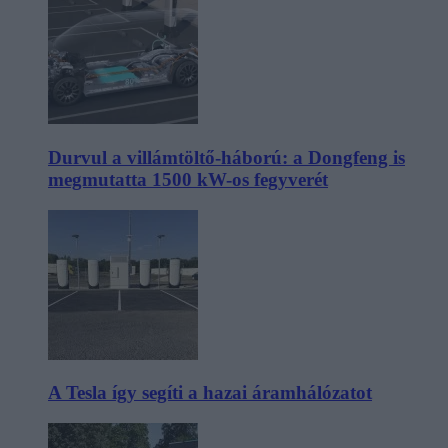
Durvul a villámtöltő-háború: a Dongfeng is
megmutatta 1500 kW-os fegyverét
A Tesla így segíti a hazai áramhálózatot