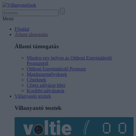
Menü
Főoldal
Állami támogatás
Állami támogatás
Minden egy helyen az Otthoni Energiatároló
Programról
Otthoni Energiatároló Program
Magánszemélyeknek
Cégeknek
Céges pályázat hírei
Korábbi pályázatok
Villanyautó tesztek
Villanyautó tesztek