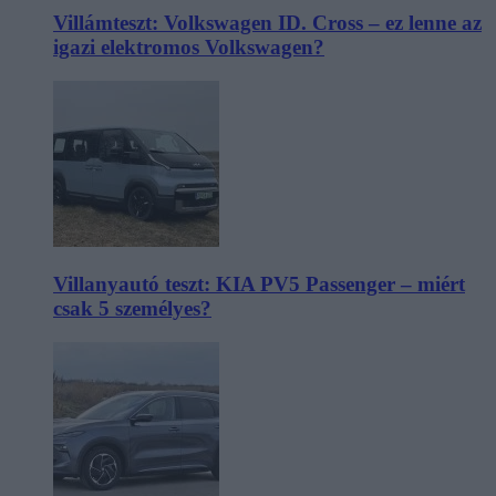
Villámteszt: Volkswagen ID. Cross – ez lenne az
igazi elektromos Volkswagen?
Villanyautó teszt: KIA PV5 Passenger – miért
csak 5 személyes?