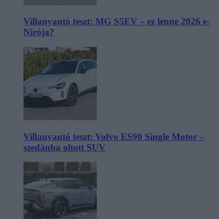
Villanyautó teszt: MG S5EV – ez lenne 2026 e-
Nirója?
Villanyautó teszt: Volvo ES90 Single Motor –
szedánba oltott SUV