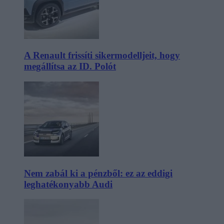
A Renault frissíti sikermodelljeit, hogy
megállítsa az ID. Polót
Nem zabál ki a pénzből: ez az eddigi
leghatékonyabb Audi