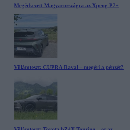
Megérkezett Magyarországra az Xpeng P7+
Villámteszt: CUPRA Raval – megéri a pénzét?
Villámteszt: Toyota bZ4X Touring – ez az,