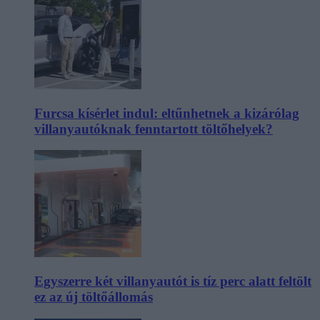
Furcsa kísérlet indul: eltűnhetnek a kizárólag
villanyautóknak fenntartott töltőhelyek?
Egyszerre két villanyautót is tíz perc alatt feltölt
ez az új töltőállomás