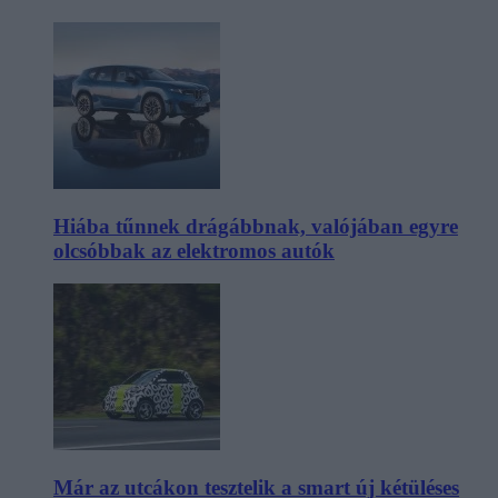
Hiába tűnnek drágábbnak, valójában egyre
olcsóbbak az elektromos autók
Már az utcákon tesztelik a smart új kétüléses