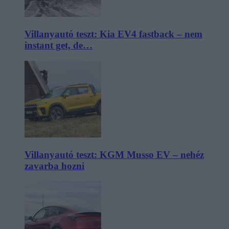
Villanyautó teszt: Kia EV4 fastback – nem
instant get, de…
Villanyautó teszt: KGM Musso EV – nehéz
zavarba hozni