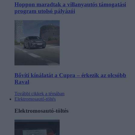
Hoppon maradtak a villanyautós támogatási
program utolsó pályázói
Bővíti kínálatát a Cupra – érkezik az olcsóbb
Raval
További cikkek a témában
Elektromosautó-töltés
Elektromosautó-töltés