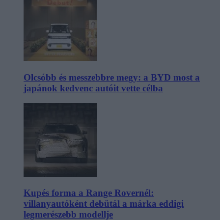
Olcsóbb és messzebbre megy: a BYD most a
japánok kedvenc autóit vette célba
Kupés forma a Range Rovernél:
villanyautóként debütál a márka eddigi
legmerészebb modellje