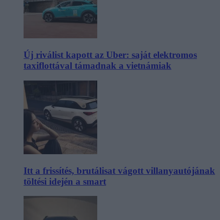
Új riválist kapott az Uber: saját elektromos
taxiflottával támadnak a vietnámiak
Itt a frissítés, brutálisat vágott villanyautójának
töltési idején a smart