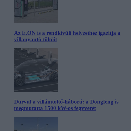
Az E.ON is a rendkívüli helyzethez igazítja a
villanyautó-töltőit
Durvul a villámtöltő-háború: a Dongfeng is
megmutatta 1500 kW-os fegyverét