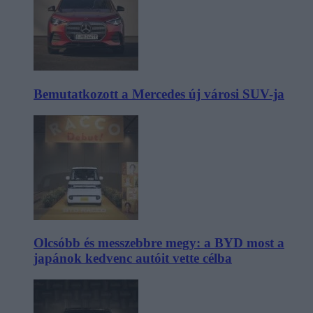
Bemutatkozott a Mercedes új városi SUV-ja
Olcsóbb és messzebbre megy: a BYD most a
japánok kedvenc autóit vette célba