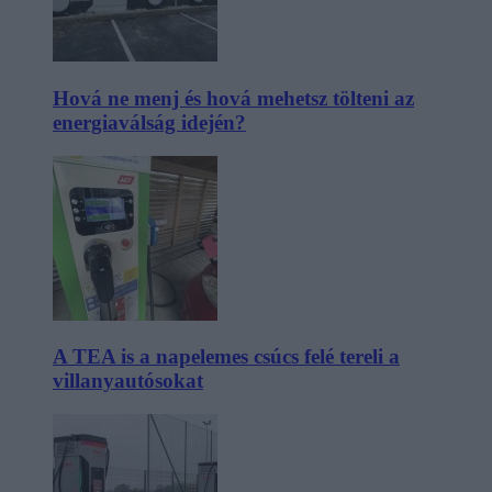
Hová ne menj és hová mehetsz tölteni az
energiaválság idején?
A TEA is a napelemes csúcs felé tereli a
villanyautósokat