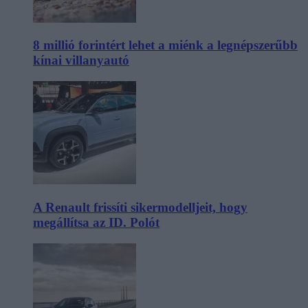
8 millió forintért lehet a miénk a legnépszerűbb
kínai villanyautó
A Renault frissíti sikermodelljeit, hogy
megállítsa az ID. Polót