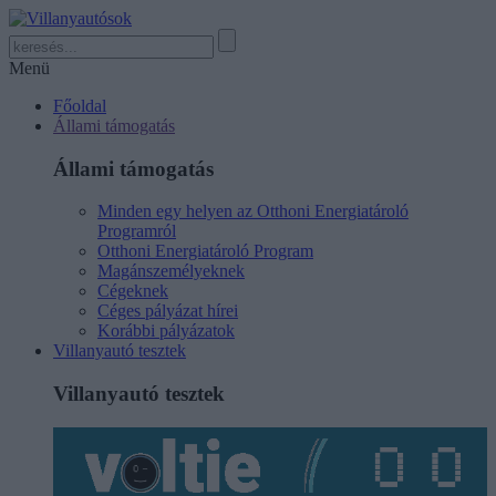
Menü
Főoldal
Állami támogatás
Állami támogatás
Minden egy helyen az Otthoni Energiatároló
Programról
Otthoni Energiatároló Program
Magánszemélyeknek
Cégeknek
Céges pályázat hírei
Korábbi pályázatok
Villanyautó tesztek
Villanyautó tesztek