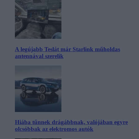
A legújabb Teslát már Starlink műholdas
antennával szerelik
Hiába tűnnek drágábbnak, valójában egyre
olcsóbbak az elektromos autók