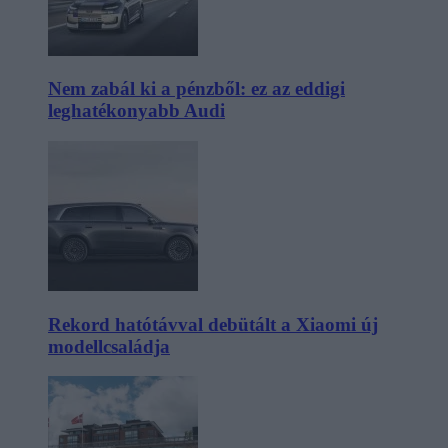
Nem zabál ki a pénzből: ez az eddigi
leghatékonyabb Audi
Rekord hatótávval debütált a Xiaomi új
modellcsaládja