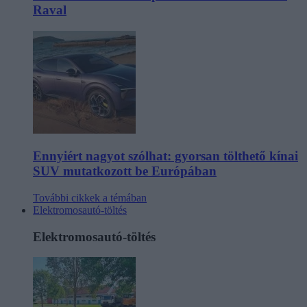
Raval
Ennyiért nagyot szólhat: gyorsan tölthető kínai
SUV mutatkozott be Európában
További cikkek a témában
Elektromosautó-töltés
Elektromosautó-töltés