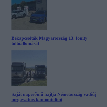
Bekapcsolták Magyarország 13. Ionity
töltőállomását
Saját naperőmű hajtja Németország vadiúj
megawattos kamiontöltőit