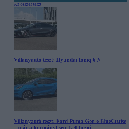
Az összes teszt
Villanyautó teszt: Hyundai Ioniq 6 N
Villanyautó teszt: Ford Puma Gen-e BlueCruise
– már a kormányt sem kell fogni