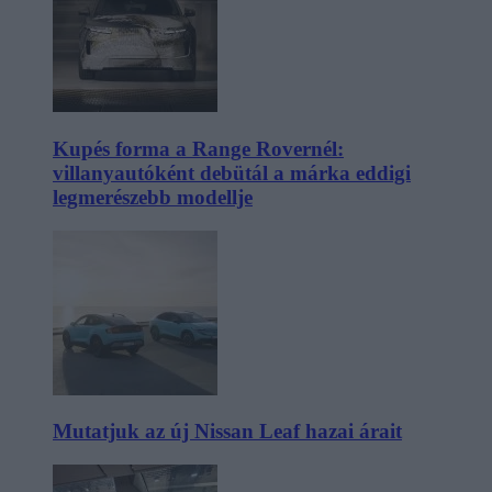
Kupés forma a Range Rovernél:
villanyautóként debütál a márka eddigi
legmerészebb modellje
Mutatjuk az új Nissan Leaf hazai árait