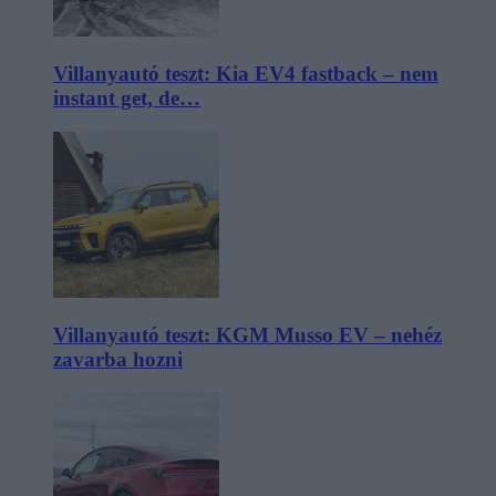
Villanyautó teszt: Kia EV4 fastback – nem
instant get, de…
Villanyautó teszt: KGM Musso EV – nehéz
zavarba hozni