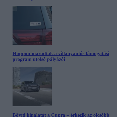
Hoppon maradtak a villanyautós támogatási
program utolsó pályázói
Bővíti kínálatát a Cupra – érkezik az olcsóbb