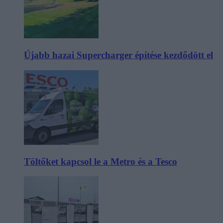
Újabb hazai Supercharger építése kezdődött el
Töltőket kapcsol le a Metro és a Tesco