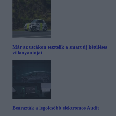
Már az utcákon tesztelik a smart új kétüléses
villanyautóját
Beárazták a legolcsóbb elektromos Audit