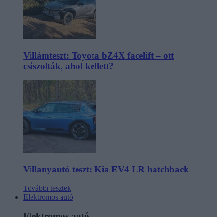
Villámteszt: Toyota bZ4X facelift – ott
csiszolták, ahol kellett?
Villanyautó teszt: Kia EV4 LR hatchback
További tesztek
Elektromos autó
Elektromos autó