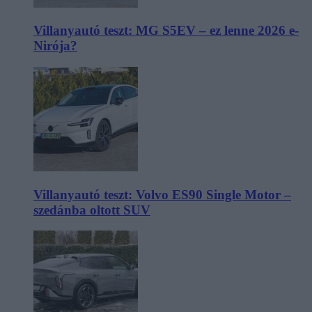
Villanyautó teszt: MG S5EV – ez lenne 2026 e-
Nirója?
Villanyautó teszt: Volvo ES90 Single Motor –
szedánba oltott SUV