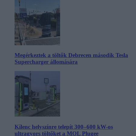
Megérkeztek a töltők Debrecen második Tesla
Supercharger állomására
Kilenc helyszínre telepít 300–600 kW-os
ultragyors töltőket a MOL Plugee