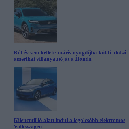
Két év sem kellett: máris nyugdíjba küldi utolsó
amerikai villanyautóját a Honda
Kilencmillió alatt indul a legolcsóbb elektromos
Volkswagen