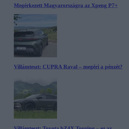
Megérkezett Magyarországra az Xpeng P7+
Villámteszt: CUPRA Raval – megéri a pénzét?
Villámteszt: Toyota bZ4X Touring – ez az,