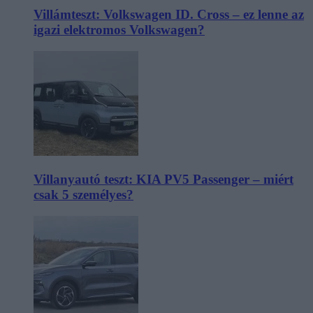
Villámteszt: Volkswagen ID. Cross – ez lenne az
igazi elektromos Volkswagen?
Villanyautó teszt: KIA PV5 Passenger – miért
csak 5 személyes?