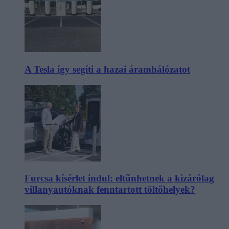
A Tesla így segíti a hazai áramhálózatot
Furcsa kísérlet indul: eltűnhetnek a kizárólag
villanyautóknak fenntartott töltőhelyek?