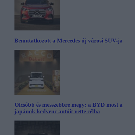
Bemutatkozott a Mercedes új városi SUV-ja
Olcsóbb és messzebbre megy: a BYD most a
japánok kedvenc autóit vette célba