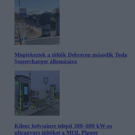
Megérkeztek a töltők Debrecen második Tesla
Supercharger állomására
Kilenc helyszínre telepít 300–600 kW-os
ultragyors töltőket a MOL Plugee