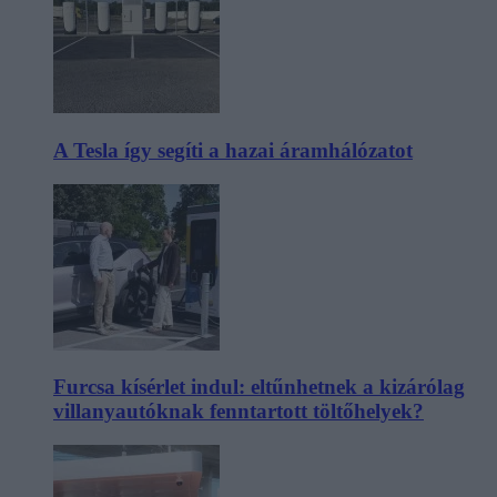
A Tesla így segíti a hazai áramhálózatot
Furcsa kísérlet indul: eltűnhetnek a kizárólag
villanyautóknak fenntartott töltőhelyek?