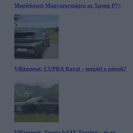
Megérkezett Magyarországra az Xpeng P7+
Villámteszt: CUPRA Raval – megéri a pénzét?
Villámteszt: Toyota bZ4X Touring – ez az,