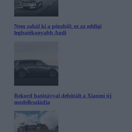
Nem zabál ki a pénzből: ez az eddigi
leghatékonyabb Audi
Rekord hatótávval debütált a Xiaomi új
modellcsaládja