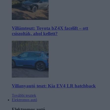
Villámteszt: Toyota bZ4X facelift – ott
csiszolták, ahol kellett?
Villanyautó teszt: Kia EV4 LR hatchback
További tesztek
Elektromos autó
Elektromos autó