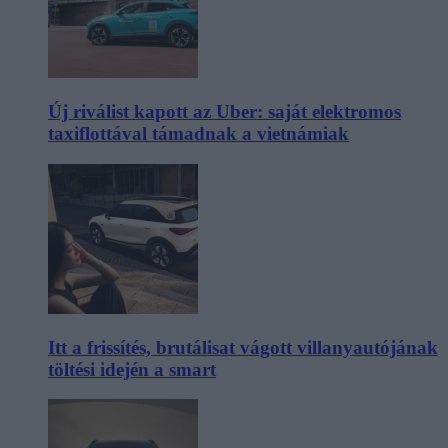
Új riválist kapott az Uber: saját elektromos
taxiflottával támadnak a vietnámiak
Itt a frissítés, brutálisat vágott villanyautójának
töltési idején a smart