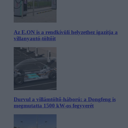
Az E.ON is a rendkívüli helyzethez igazítja a
villanyautó-töltőit
Durvul a villámtöltő-háború: a Dongfeng is
megmutatta 1500 kW-os fegyverét