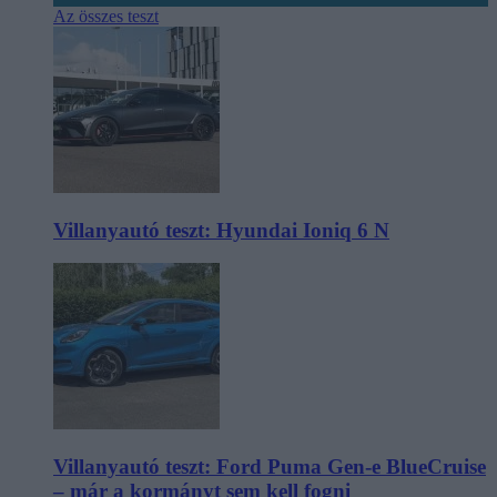
Az összes teszt
Villanyautó teszt: Hyundai Ioniq 6 N
Villanyautó teszt: Ford Puma Gen-e BlueCruise
– már a kormányt sem kell fogni