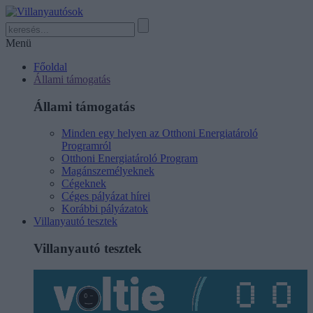
Menü
Főoldal
Állami támogatás
Állami támogatás
Minden egy helyen az Otthoni Energiatároló
Programról
Otthoni Energiatároló Program
Magánszemélyeknek
Cégeknek
Céges pályázat hírei
Korábbi pályázatok
Villanyautó tesztek
Villanyautó tesztek