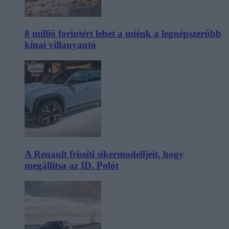
8 millió forintért lehet a miénk a legnépszerűbb
kínai villanyautó
A Renault frissíti sikermodelljeit, hogy
megállítsa az ID. Polót