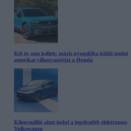
Két év sem kellett: máris nyugdíjba küldi utolsó
amerikai villanyautóját a Honda
Kilencmillió alatt indul a legolcsóbb elektromos
Volkswagen