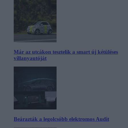
Már az utcákon tesztelik a smart új kétüléses
villanyautóját
Beárazták a legolcsóbb elektromos Audit