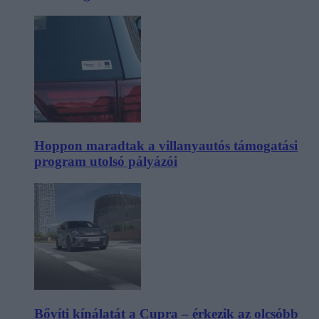
Hoppon maradtak a villanyautós támogatási
program utolsó pályázói
Bővíti kínálatát a Cupra – érkezik az olcsóbb