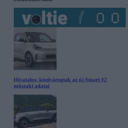
Hivatalos: kiszivárogtak az új Smart #2
műszaki adatai