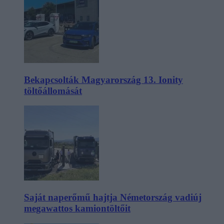
Bekapcsolták Magyarország 13. Ionity
töltőállomását
Saját naperőmű hajtja Németország vadiúj
megawattos kamiontöltőit