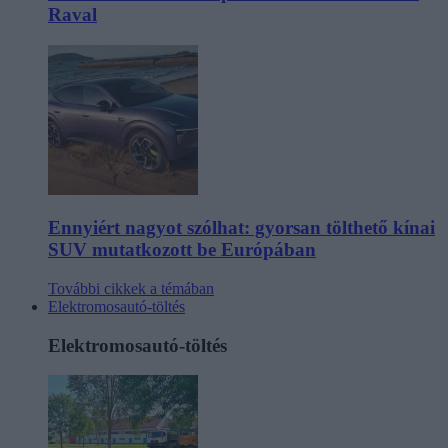
Raval
Ennyiért nagyot szólhat: gyorsan tölthető kínai
SUV mutatkozott be Európában
További cikkek a témában
Elektromosautó-töltés
Elektromosautó-töltés