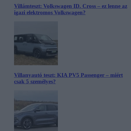
Villámteszt: Volkswagen ID. Cross – ez lenne az
igazi elektromos Volkswagen?
Villanyautó teszt: KIA PV5 Passenger – miért
csak 5 személyes?