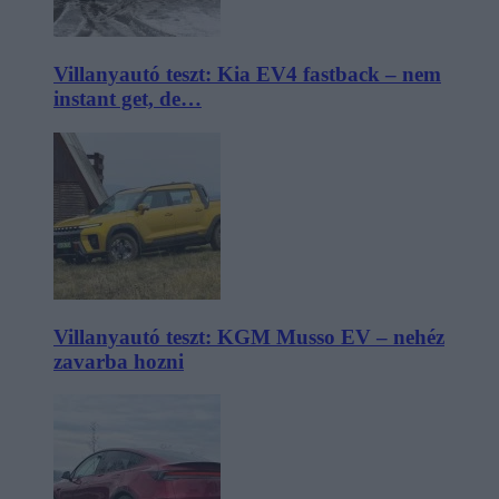
Villanyautó teszt: Kia EV4 fastback – nem
instant get, de…
Villanyautó teszt: KGM Musso EV – nehéz
zavarba hozni