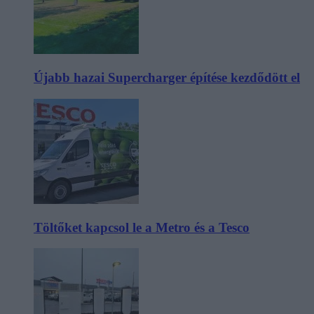
Újabb hazai Supercharger építése kezdődött el
Töltőket kapcsol le a Metro és a Tesco