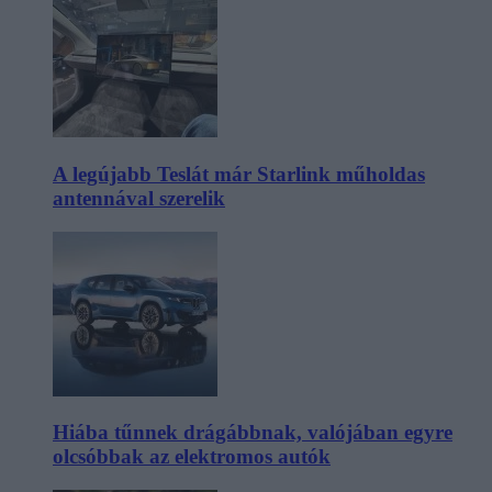
A legújabb Teslát már Starlink műholdas
antennával szerelik
Hiába tűnnek drágábbnak, valójában egyre
olcsóbbak az elektromos autók