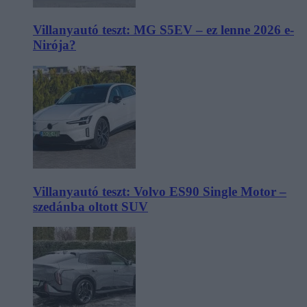
Villanyautó teszt: MG S5EV – ez lenne 2026 e-
Nirója?
Villanyautó teszt: Volvo ES90 Single Motor –
szedánba oltott SUV