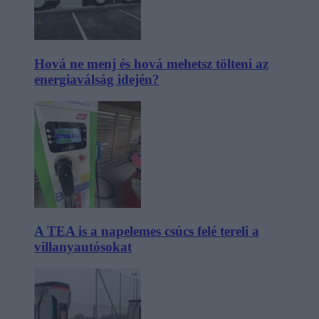
Hová ne menj és hová mehetsz tölteni az
energiaválság idején?
A TEA is a napelemes csúcs felé tereli a
villanyautósokat