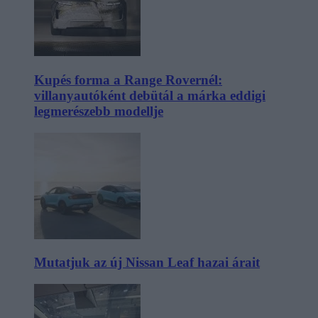
Kupés forma a Range Rovernél:
villanyautóként debütál a márka eddigi
legmerészebb modellje
Mutatjuk az új Nissan Leaf hazai árait