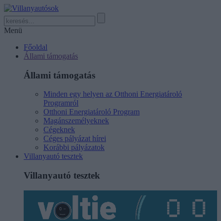
Menü
Főoldal
Állami támogatás
Állami támogatás
Minden egy helyen az Otthoni Energiatároló
Programról
Otthoni Energiatároló Program
Magánszemélyeknek
Cégeknek
Céges pályázat hírei
Korábbi pályázatok
Villanyautó tesztek
Villanyautó tesztek