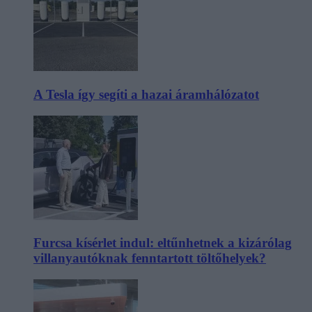
A Tesla így segíti a hazai áramhálózatot
Furcsa kísérlet indul: eltűnhetnek a kizárólag
villanyautóknak fenntartott töltőhelyek?