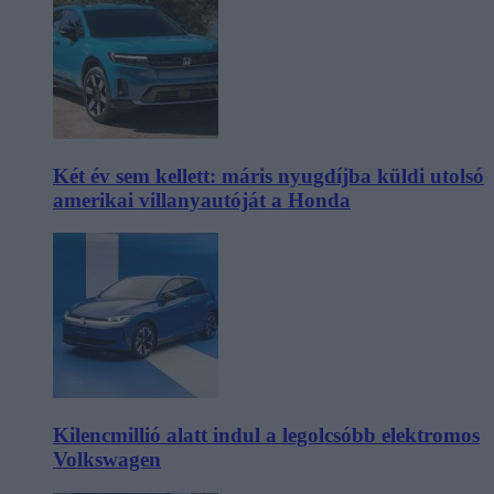
Két év sem kellett: máris nyugdíjba küldi utolsó
amerikai villanyautóját a Honda
Kilencmillió alatt indul a legolcsóbb elektromos
Volkswagen