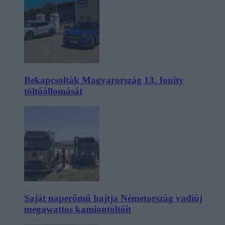
Bekapcsolták Magyarország 13. Ionity
töltőállomását
Saját naperőmű hajtja Németország vadiúj
megawattos kamiontöltőit