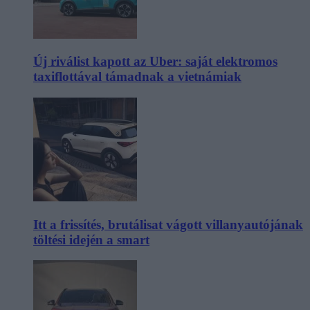
Új riválist kapott az Uber: saját elektromos
taxiflottával támadnak a vietnámiak
Itt a frissítés, brutálisat vágott villanyautójának
töltési idején a smart