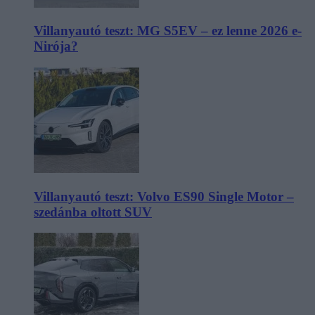
Villanyautó teszt: MG S5EV – ez lenne 2026 e-
Nirója?
Villanyautó teszt: Volvo ES90 Single Motor –
szedánba oltott SUV