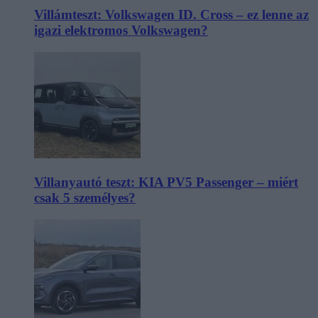
Villámteszt: Volkswagen ID. Cross – ez lenne az
igazi elektromos Volkswagen?
Villanyautó teszt: KIA PV5 Passenger – miért
csak 5 személyes?