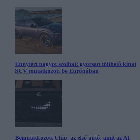
Ennyiért nagyot szólhat: gyorsan tölthető kínai
SUV mutatkozott be Európában
Bemutatkozott Chip, az első autó, amit az AI