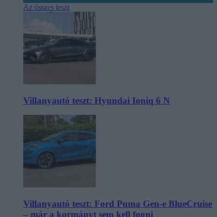
Az összes teszt
Villanyautó teszt: Hyundai Ioniq 6 N
Villanyautó teszt: Ford Puma Gen-e BlueCruise
– már a kormányt sem kell fogni