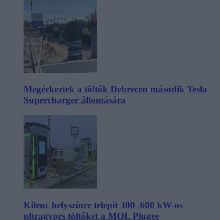
Megérkeztek a töltők Debrecen második Tesla
Supercharger állomására
Kilenc helyszínre telepít 300–600 kW-os
ultragyors töltőket a MOL Plugee