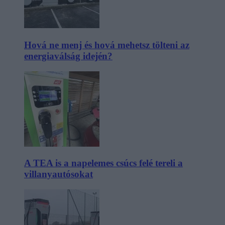
Hová ne menj és hová mehetsz tölteni az
energiaválság idején?
A TEA is a napelemes csúcs felé tereli a
villanyautósokat