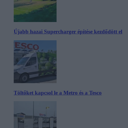
Újabb hazai Supercharger építése kezdődött el
Töltőket kapcsol le a Metro és a Tesco