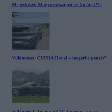
Megérkezett Magyarországra az Xpeng P7+
Villámteszt: CUPRA Raval – megéri a pénzét?
Villámteszt: Toyota bZ4X Touring – ez az,