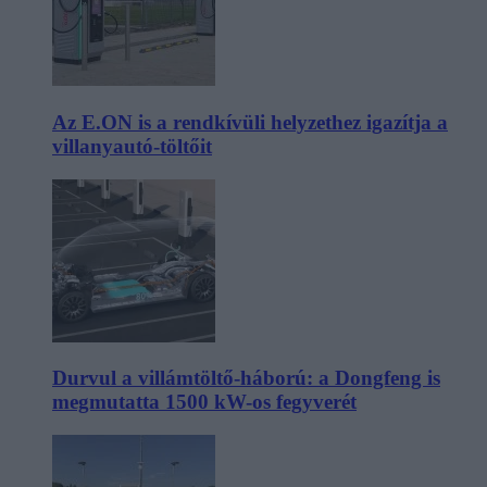
Az E.ON is a rendkívüli helyzethez igazítja a
villanyautó-töltőit
Durvul a villámtöltő-háború: a Dongfeng is
megmutatta 1500 kW-os fegyverét