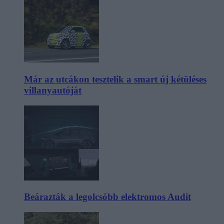
Már az utcákon tesztelik a smart új kétüléses
villanyautóját
Beárazták a legolcsóbb elektromos Audit