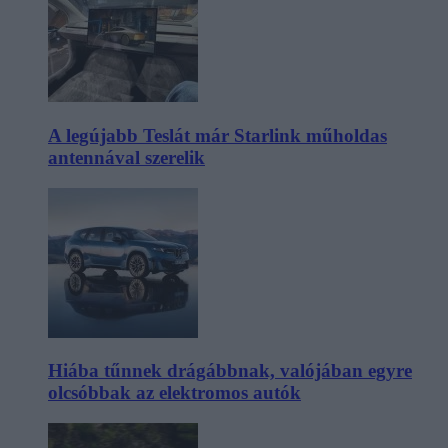
A legújabb Teslát már Starlink műholdas
antennával szerelik
Hiába tűnnek drágábbnak, valójában egyre
olcsóbbak az elektromos autók