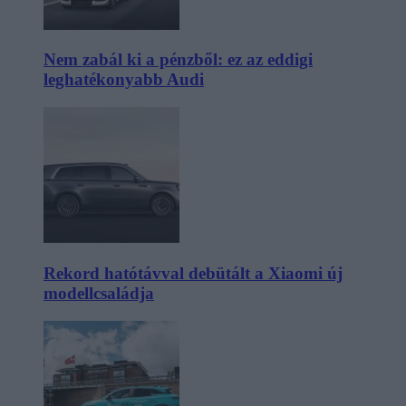
Nem zabál ki a pénzből: ez az eddigi
leghatékonyabb Audi
Rekord hatótávval debütált a Xiaomi új
modellcsaládja