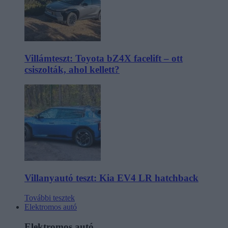
Villámteszt: Toyota bZ4X facelift – ott
csiszolták, ahol kellett?
Villanyautó teszt: Kia EV4 LR hatchback
További tesztek
Elektromos autó
Elektromos autó