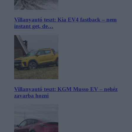
Villanyautó teszt: Kia EV4 fastback – nem
instant get, de…
Villanyautó teszt: KGM Musso EV – nehéz
zavarba hozni