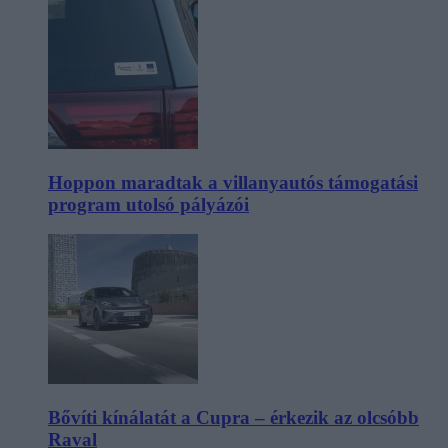
Hoppon maradtak a villanyautós támogatási
program utolsó pályázói
Bővíti kínálatát a Cupra – érkezik az olcsóbb
Raval