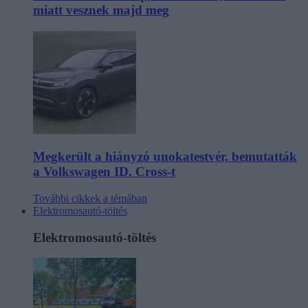
miatt vesznek majd meg
Megkerült a hiányzó unokatestvér, bemutatták
a Volkswagen ID. Cross-t
További cikkek a témában
Elektromosautó-töltés
Elektromosautó-töltés