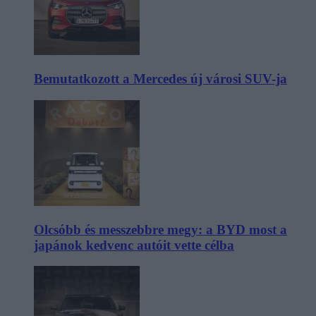
Bemutatkozott a Mercedes új városi SUV-ja
Olcsóbb és messzebbre megy: a BYD most a
japánok kedvenc autóit vette célba