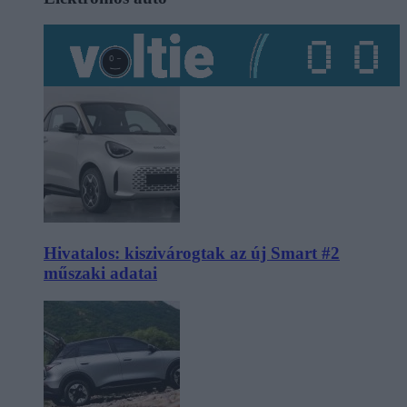
Hivatalos: kiszivárogtak az új Smart #2
műszaki adatai