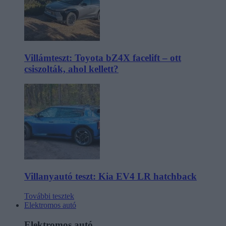
Villámteszt: Toyota bZ4X facelift – ott
csiszolták, ahol kellett?
Villanyautó teszt: Kia EV4 LR hatchback
További tesztek
Elektromos autó
Elektromos autó