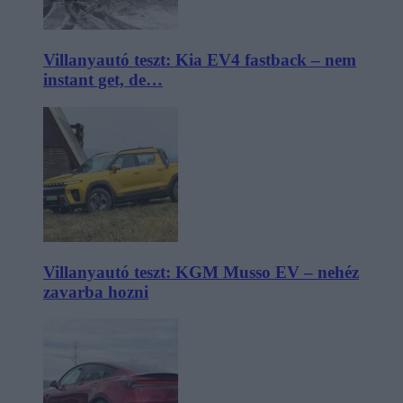
Villanyautó teszt: Kia EV4 fastback – nem
instant get, de…
Villanyautó teszt: KGM Musso EV – nehéz
zavarba hozni