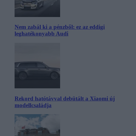
Nem zabál ki a pénzből: ez az eddigi
leghatékonyabb Audi
Rekord hatótávval debütált a Xiaomi új
modellcsaládja