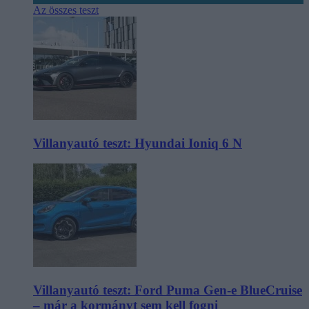
Az összes teszt
Villanyautó teszt: Hyundai Ioniq 6 N
Villanyautó teszt: Ford Puma Gen-e BlueCruise
– már a kormányt sem kell fogni