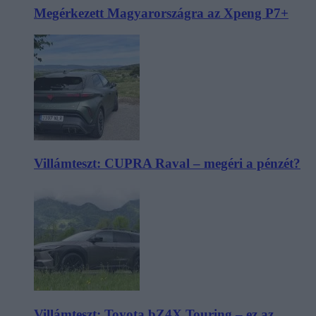
Megérkezett Magyarországra az Xpeng P7+
Villámteszt: CUPRA Raval – megéri a pénzét?
Villámteszt: Toyota bZ4X Touring – ez az,