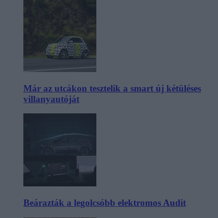
Már az utcákon tesztelik a smart új kétüléses
villanyautóját
Beárazták a legolcsóbb elektromos Audit