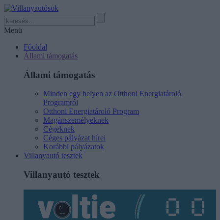
Menü
Főoldal
Állami támogatás
Állami támogatás
Minden egy helyen az Otthoni Energiatároló
Programról
Otthoni Energiatároló Program
Magánszemélyeknek
Cégeknek
Céges pályázat hírei
Korábbi pályázatok
Villanyautó tesztek
Villanyautó tesztek