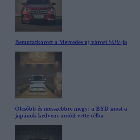
Bemutatkozott a Mercedes új városi SUV-ja
Olcsóbb és messzebbre megy: a BYD most a
japánok kedvenc autóit vette célba