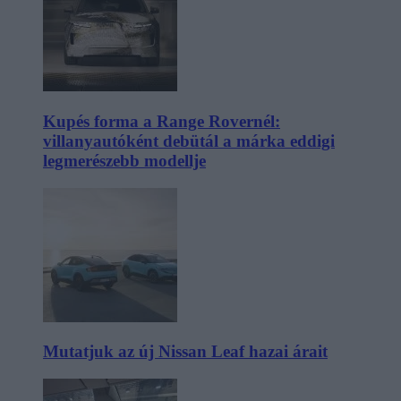
Kupés forma a Range Rovernél:
villanyautóként debütál a márka eddigi
legmerészebb modellje
Mutatjuk az új Nissan Leaf hazai árait