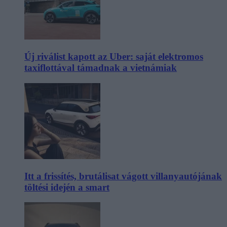
Új riválist kapott az Uber: saját elektromos
taxiflottával támadnak a vietnámiak
Itt a frissítés, brutálisat vágott villanyautójának
töltési idején a smart