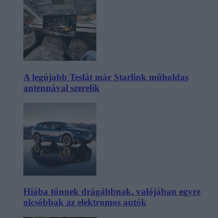
A legújabb Teslát már Starlink műholdas
antennával szerelik
Hiába tűnnek drágábbnak, valójában egyre
olcsóbbak az elektromos autók