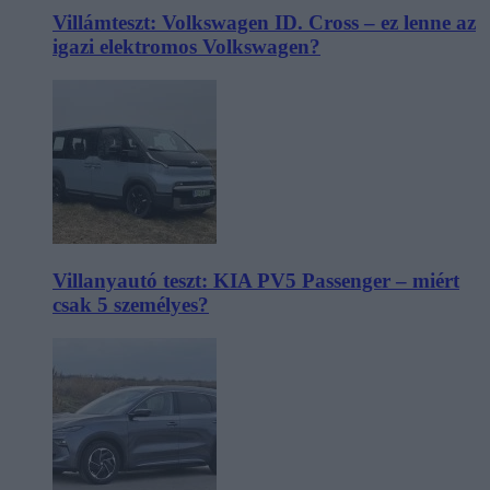
Villámteszt: Volkswagen ID. Cross – ez lenne az
igazi elektromos Volkswagen?
Villanyautó teszt: KIA PV5 Passenger – miért
csak 5 személyes?