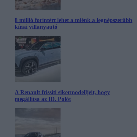
8 millió forintért lehet a miénk a legnépszerűbb
kínai villanyautó
A Renault frissíti sikermodelljeit, hogy
megállítsa az ID. Polót