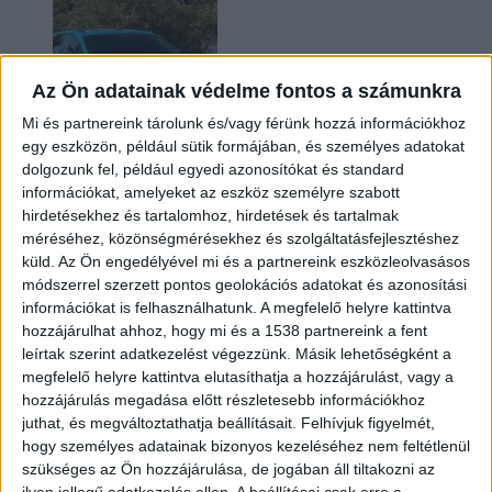
Az Ön adatainak védelme fontos a számunkra
Mi és partnereink tárolunk és/vagy férünk hozzá információkhoz
egy eszközön, például sütik formájában, és személyes adatokat
dolgozunk fel, például egyedi azonosítókat és standard
információkat, amelyeket az eszköz személyre szabott
Két év sem kellett: máris nyugdíjba küldi utolsó
hirdetésekhez és tartalomhoz, hirdetések és tartalmak
amerikai villanyautóját a Honda
méréséhez, közönségmérésekhez és szolgáltatásfejlesztéshez
küld.
Az Ön engedélyével mi és a partnereink eszközleolvasásos
módszerrel szerzett pontos geolokációs adatokat és azonosítási
információkat is felhasználhatunk. A megfelelő helyre kattintva
hozzájárulhat ahhoz, hogy mi és a 1538 partnereink a fent
leírtak szerint adatkezelést végezzünk. Másik lehetőségként a
megfelelő helyre kattintva elutasíthatja a hozzájárulást, vagy a
hozzájárulás megadása előtt részletesebb információkhoz
juthat, és megváltoztathatja beállításait.
Felhívjuk figyelmét,
hogy személyes adatainak bizonyos kezeléséhez nem feltétlenül
Kilencmillió alatt indul a legolcsóbb elektromos
szükséges az Ön hozzájárulása, de jogában áll tiltakozni az
Volkswagen
ilyen jellegű adatkezelés ellen. A beállításai csak erre a