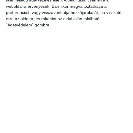
weboldalra érvényesek. Bármikor megváltoztathatja a
preferenciáit, vagy visszavonhatja hozzájárulását, ha visszatér
erre az oldalra, és rákattint az oldal alján található
"Adatvédelem" gombra.
Hoppon maradtak a villanyautós támogatási
program utolsó pályázói
Bővíti kínálatát a Cupra – érkezik az olcsóbb