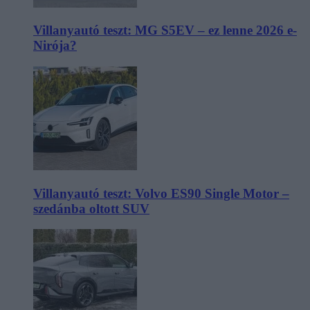
Villanyautó teszt: MG S5EV – ez lenne 2026 e-
Nirója?
Villanyautó teszt: Volvo ES90 Single Motor –
szedánba oltott SUV