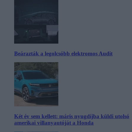
Beárazták a legolcsóbb elektromos Audit
Két év sem kellett: máris nyugdíjba küldi utolsó
amerikai villanyautóját a Honda