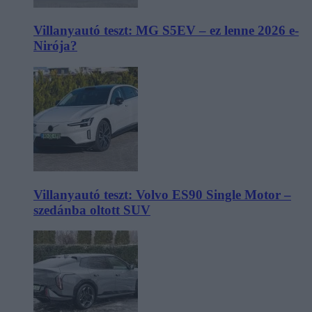
Villanyautó teszt: MG S5EV – ez lenne 2026 e-
Nirója?
Villanyautó teszt: Volvo ES90 Single Motor –
szedánba oltott SUV