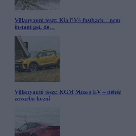
Villanyautó teszt: Kia EV4 fastback – nem
instant get, de…
Villanyautó teszt: KGM Musso EV – nehéz
zavarba hozni