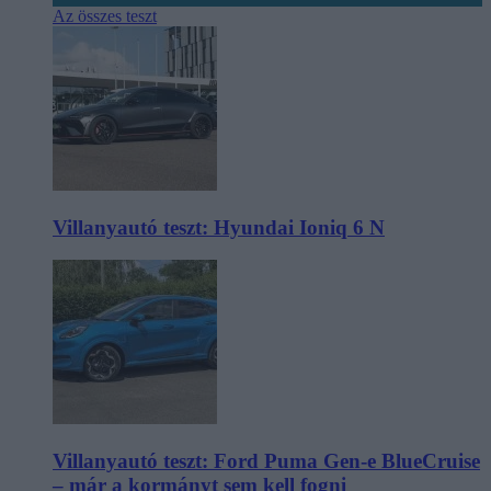
Az összes teszt
Villanyautó teszt: Hyundai Ioniq 6 N
Villanyautó teszt: Ford Puma Gen-e BlueCruise
– már a kormányt sem kell fogni