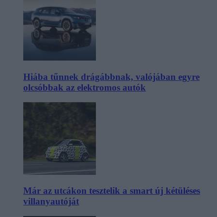
Hiába tűnnek drágábbnak, valójában egyre
olcsóbbak az elektromos autók
Már az utcákon tesztelik a smart új kétüléses
villanyautóját