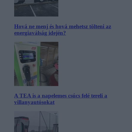
Hová ne menj és hová mehetsz tölteni az
energiaválság idején?
A TEA is a napelemes csúcs felé tereli a
villanyautósokat