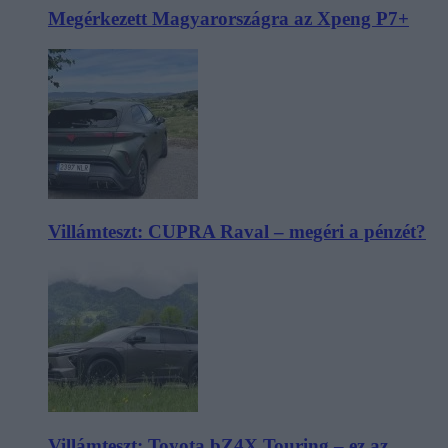
Megérkezett Magyarországra az Xpeng P7+
Villámteszt: CUPRA Raval – megéri a pénzét?
Villámteszt: Toyota bZ4X Touring – ez az,