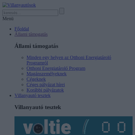
Menü
Főoldal
Állami támogatás
Állami támogatás
Minden egy helyen az Otthoni Energiatároló
Programról
Otthoni Energiatároló Program
Magánszemélyeknek
Cégeknek
Céges pályázat hírei
Korábbi pályázatok
Villanyautó tesztek
Villanyautó tesztek