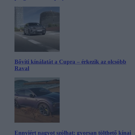
Bővíti kínálatát a Cupra – érkezik az olcsóbb
Raval
Ennyiért nagyot szólhat: gyorsan tölthető kínai