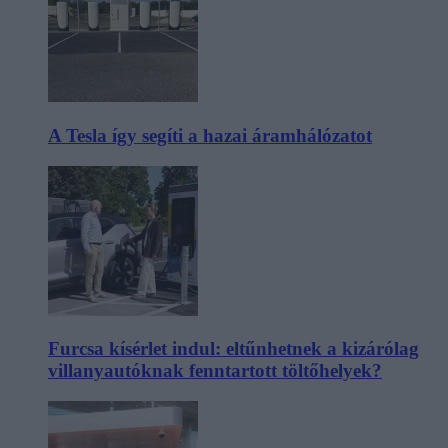
A Tesla így segíti a hazai áramhálózatot
Furcsa kísérlet indul: eltűnhetnek a kizárólag
villanyautóknak fenntartott töltőhelyek?