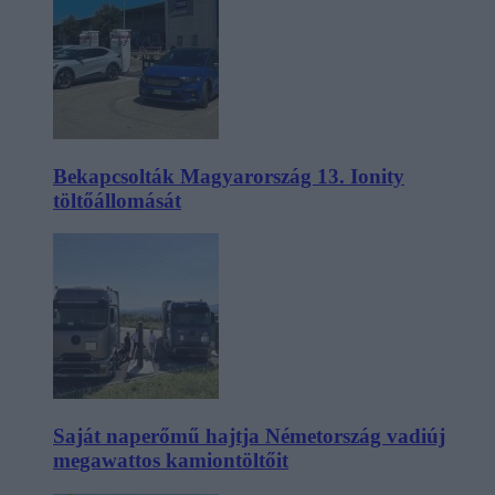
Bekapcsolták Magyarország 13. Ionity
töltőállomását
Saját naperőmű hajtja Németország vadiúj
megawattos kamiontöltőit