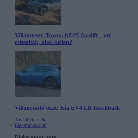
Villámteszt: Toyota bZ4X facelift – ott
csiszolták, ahol kellett?
Villanyautó teszt: Kia EV4 LR hatchback
További tesztek
Elektromos autó
Elektromos autó