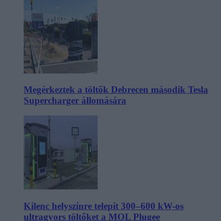
Megérkeztek a töltők Debrecen második Tesla
Supercharger állomására
Kilenc helyszínre telepít 300–600 kW-os
ultragyors töltőket a MOL Plugee