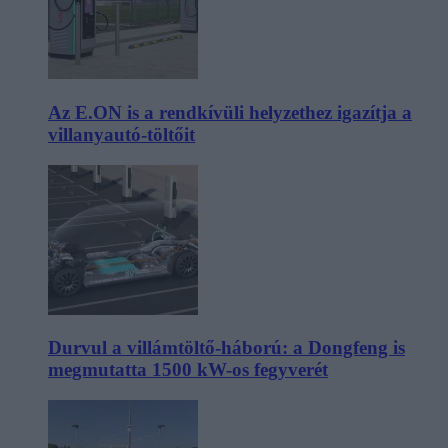
Az E.ON is a rendkívüli helyzethez igazítja a
villanyautó-töltőit
Durvul a villámtöltő-háború: a Dongfeng is
megmutatta 1500 kW-os fegyverét