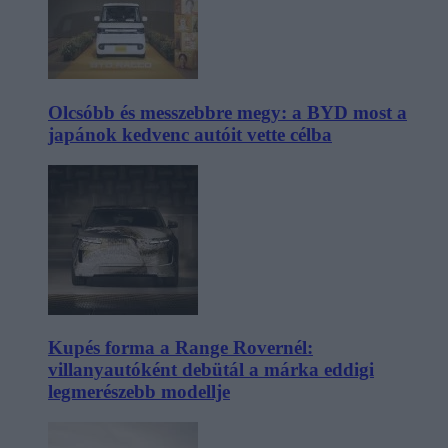
Olcsóbb és messzebbre megy: a BYD most a
japánok kedvenc autóit vette célba
Kupés forma a Range Rovernél:
villanyautóként debütál a márka eddigi
legmerészebb modellje