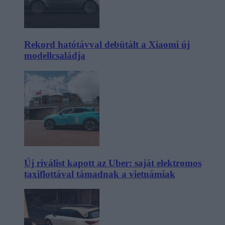
Rekord hatótávval debütált a Xiaomi új
modellcsaládja
Új riválist kapott az Uber: saját elektromos
taxiflottával támadnak a vietnámiak