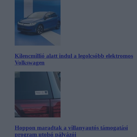
Kilencmillió alatt indul a legolcsóbb elektromos
Volkswagen
Hoppon maradtak a villanyautós támogatási
program utolsó pályázói