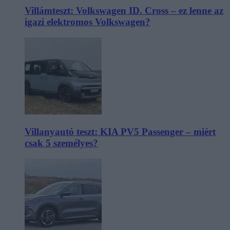
Villámteszt: Volkswagen ID. Cross – ez lenne az
igazi elektromos Volkswagen?
Villanyautó teszt: KIA PV5 Passenger – miért
csak 5 személyes?