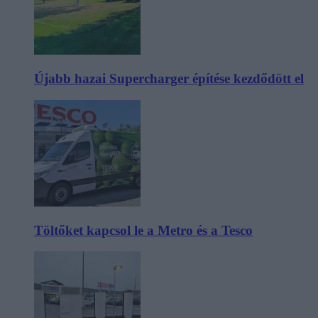
Újabb hazai Supercharger építése kezdődött el
Töltőket kapcsol le a Metro és a Tesco