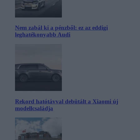
Nem zabál ki a pénzből: ez az eddigi
leghatékonyabb Audi
Rekord hatótávval debütált a Xiaomi új
modellcsaládja