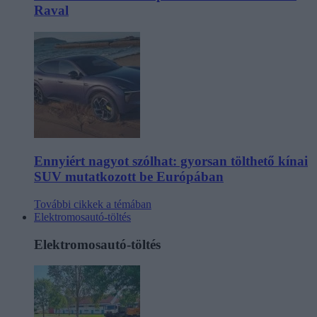
Raval
Ennyiért nagyot szólhat: gyorsan tölthető kínai
SUV mutatkozott be Európában
További cikkek a témában
Elektromosautó-töltés
Elektromosautó-töltés