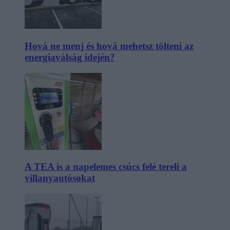
Hová ne menj és hová mehetsz tölteni az
energiaválság idején?
A TEA is a napelemes csúcs felé tereli a
villanyautósokat