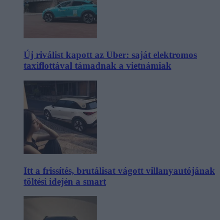
Új riválist kapott az Uber: saját elektromos
taxiflottával támadnak a vietnámiak
Itt a frissítés, brutálisat vágott villanyautójának
töltési idején a smart