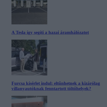
A Tesla így segíti a hazai áramhálózatot
Furcsa kísérlet indul: eltűnhetnek a kizárólag
villanyautóknak fenntartott töltőhelyek?