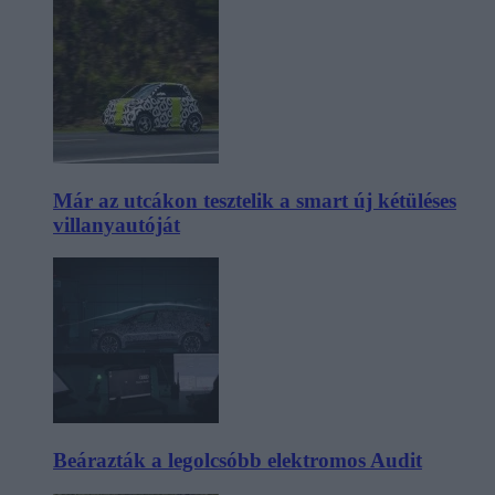
Már az utcákon tesztelik a smart új kétüléses
villanyautóját
Beárazták a legolcsóbb elektromos Audit