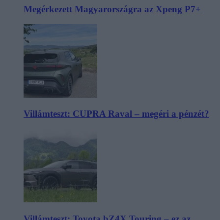
Megérkezett Magyarországra az Xpeng P7+
Villámteszt: CUPRA Raval – megéri a pénzét?
Villámteszt: Toyota bZ4X Touring – ez az,