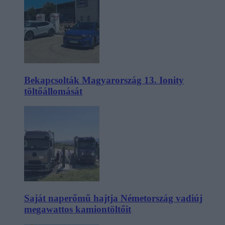
Bekapcsolták Magyarország 13. Ionity
töltőállomását
Saját naperőmű hajtja Németország vadiúj
megawattos kamiontöltőit