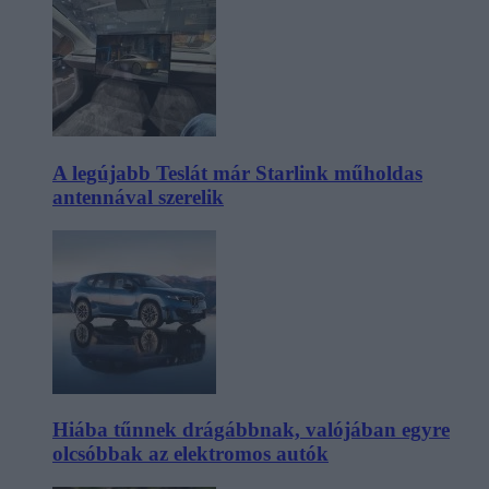
A legújabb Teslát már Starlink műholdas
antennával szerelik
Hiába tűnnek drágábbnak, valójában egyre
olcsóbbak az elektromos autók