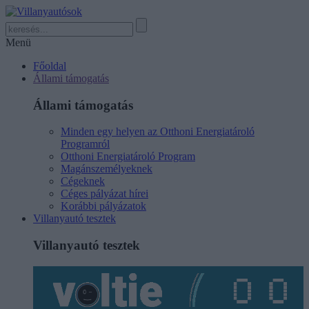
Menü
Főoldal
Állami támogatás
Állami támogatás
Minden egy helyen az Otthoni Energiatároló
Programról
Otthoni Energiatároló Program
Magánszemélyeknek
Cégeknek
Céges pályázat hírei
Korábbi pályázatok
Villanyautó tesztek
Villanyautó tesztek