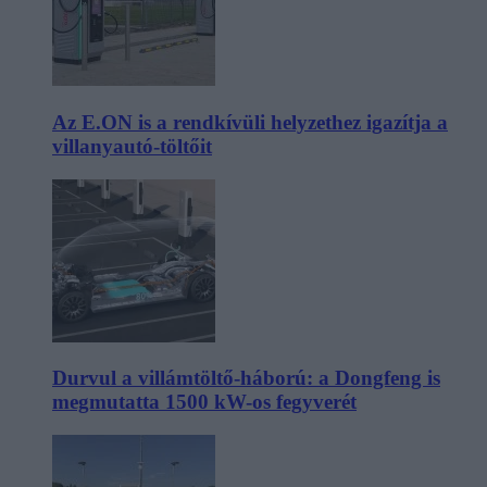
Az E.ON is a rendkívüli helyzethez igazítja a
villanyautó-töltőit
Durvul a villámtöltő-háború: a Dongfeng is
megmutatta 1500 kW-os fegyverét