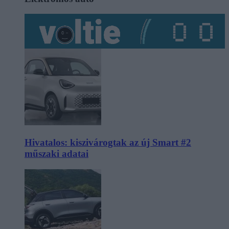
Hivatalos: kiszivárogtak az új Smart #2
műszaki adatai