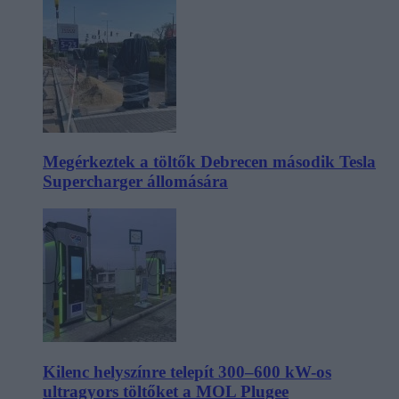
Megérkeztek a töltők Debrecen második Tesla
Supercharger állomására
Kilenc helyszínre telepít 300–600 kW-os
ultragyors töltőket a MOL Plugee