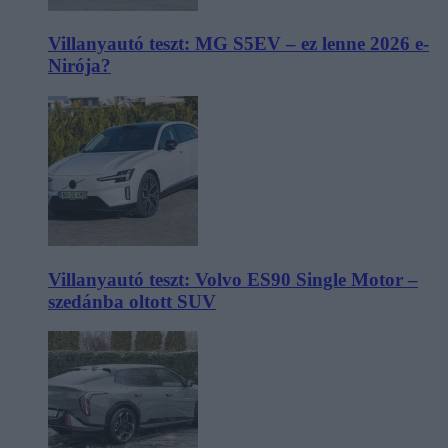
Villanyautó teszt: MG S5EV – ez lenne 2026 e-
Nirója?
Villanyautó teszt: Volvo ES90 Single Motor –
szedánba oltott SUV