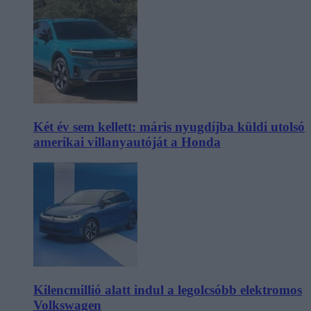
Két év sem kellett: máris nyugdíjba küldi utolsó
amerikai villanyautóját a Honda
Kilencmillió alatt indul a legolcsóbb elektromos
Volkswagen