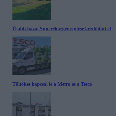
Újabb hazai Supercharger építése kezdődött el
Töltőket kapcsol le a Metro és a Tesco