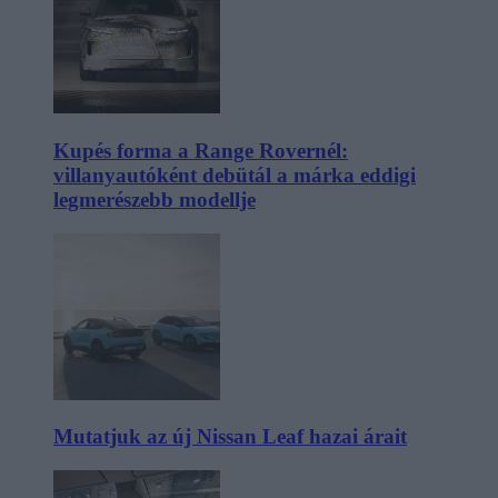
Kupés forma a Range Rovernél:
villanyautóként debütál a márka eddigi
legmerészebb modellje
Mutatjuk az új Nissan Leaf hazai árait