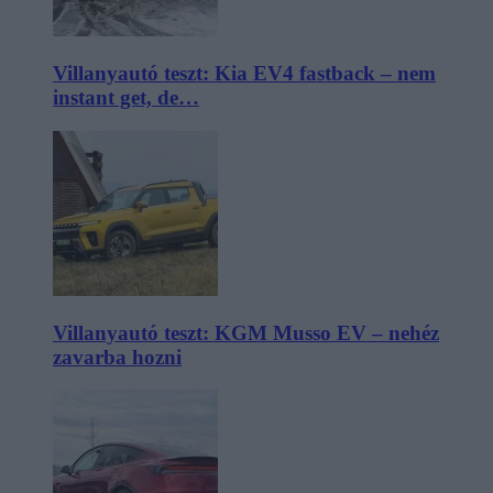
Villanyautó teszt: Kia EV4 fastback – nem
instant get, de…
Villanyautó teszt: KGM Musso EV – nehéz
zavarba hozni