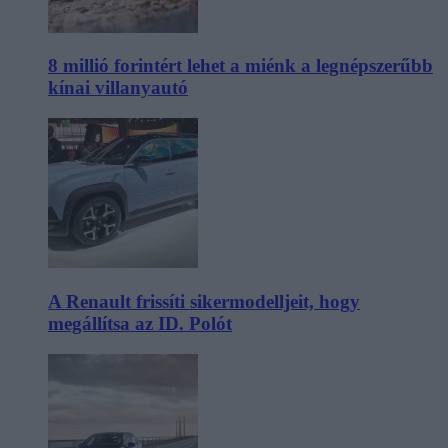
8 millió forintért lehet a miénk a legnépszerűbb
kínai villanyautó
A Renault frissíti sikermodelljeit, hogy
megállítsa az ID. Polót