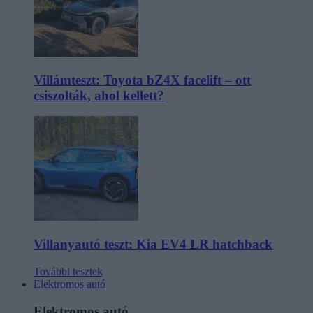
Villámteszt: Toyota bZ4X facelift – ott
csiszolták, ahol kellett?
Villanyautó teszt: Kia EV4 LR hatchback
További tesztek
Elektromos autó
Elektromos autó