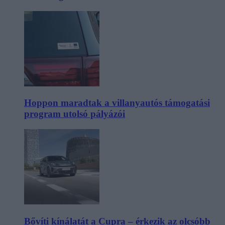
Hoppon maradtak a villanyautós támogatási
program utolsó pályázói
Bővíti kínálatát a Cupra – érkezik az olcsóbb