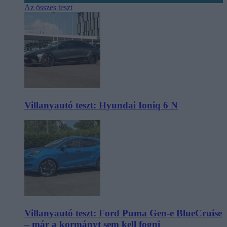
Az összes teszt
Villanyautó teszt: Hyundai Ioniq 6 N
Villanyautó teszt: Ford Puma Gen-e BlueCruise
– már a kormányt sem kell fogni