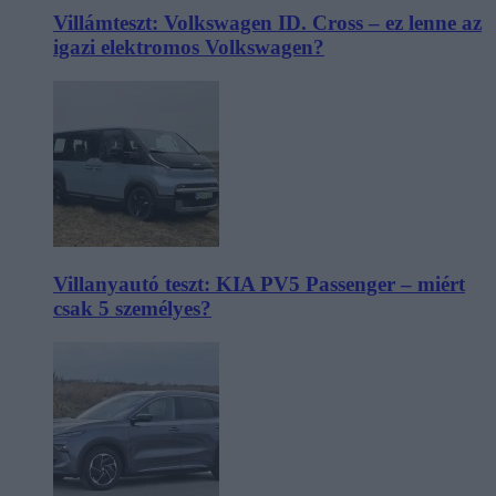
Villámteszt: Volkswagen ID. Cross – ez lenne az
igazi elektromos Volkswagen?
Villanyautó teszt: KIA PV5 Passenger – miért
csak 5 személyes?