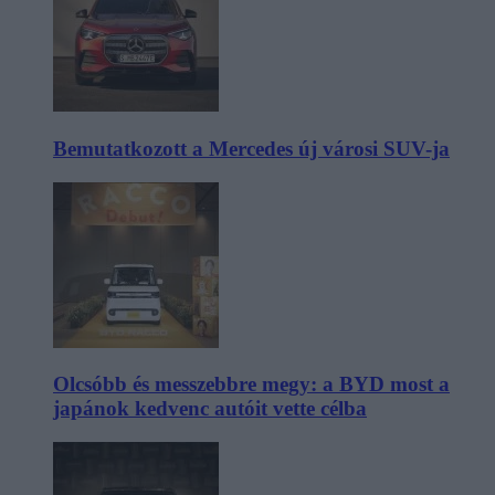
Bemutatkozott a Mercedes új városi SUV-ja
Olcsóbb és messzebbre megy: a BYD most a
japánok kedvenc autóit vette célba