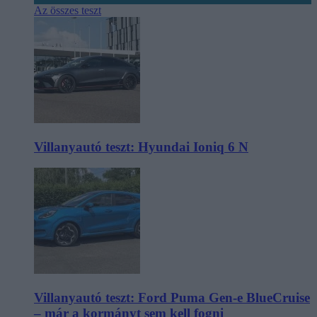
Az összes teszt
Villanyautó teszt: Hyundai Ioniq 6 N
Villanyautó teszt: Ford Puma Gen-e BlueCruise
– már a kormányt sem kell fogni