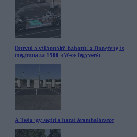
Durvul a villámtöltő-háború: a Dongfeng is
megmutatta 1500 kW-os fegyverét
A Tesla így segíti a hazai áramhálózatot