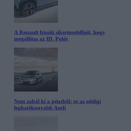
A Renault frissíti sikermodelljeit, hogy
megállítsa az ID. Polót
Nem zabál ki a pénzből: ez az eddigi
leghatékonyabb Audi