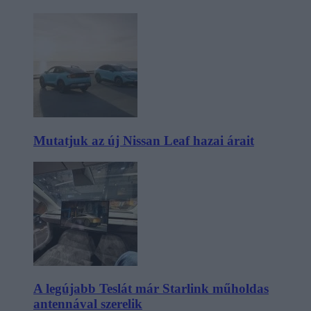
Mutatjuk az új Nissan Leaf hazai árait
A legújabb Teslát már Starlink műholdas
antennával szerelik