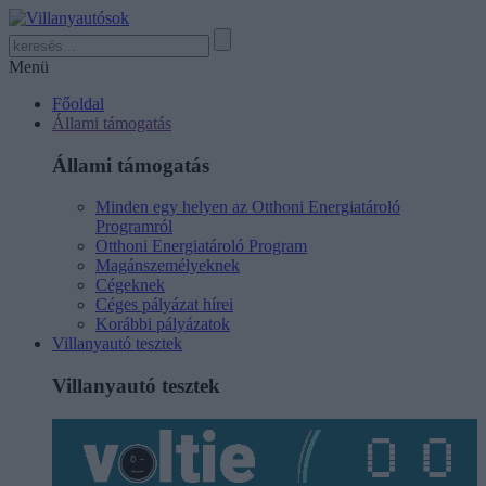
Menü
Főoldal
Állami támogatás
Állami támogatás
Minden egy helyen az Otthoni Energiatároló
Programról
Otthoni Energiatároló Program
Magánszemélyeknek
Cégeknek
Céges pályázat hírei
Korábbi pályázatok
Villanyautó tesztek
Villanyautó tesztek