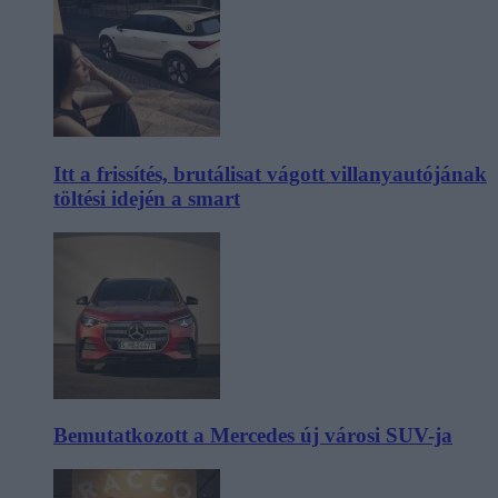
Itt a frissítés, brutálisat vágott villanyautójának
töltési idején a smart
Bemutatkozott a Mercedes új városi SUV-ja