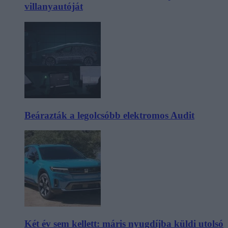
villanyautóját
Beárazták a legolcsóbb elektromos Audit
Két év sem kellett: máris nyugdíjba küldi utolsó