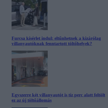
Furcsa kísérlet indul: eltűnhetnek a kizárólag
villanyautóknak fenntartott töltőhelyek?
Egyszerre két villanyautót is tíz perc alatt feltölt
ez az új töltőállomás