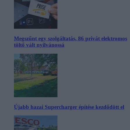
Megszűnt egy szolgáltatás, 86 privát elektromos
töltő vált nyilvánossá
Újabb hazai Supercharger építése kezdődött el