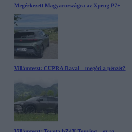
Megérkezett Magyarországra az Xpeng P7+
Villámteszt: CUPRA Raval – megéri a pénzét?
Villámteszt: Toyota bZ4X Touring – ez az,