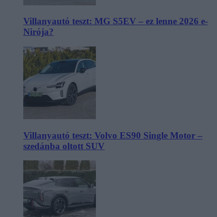
Villanyautó teszt: MG S5EV – ez lenne 2026 e-
Nirója?
Villanyautó teszt: Volvo ES90 Single Motor –
szedánba oltott SUV