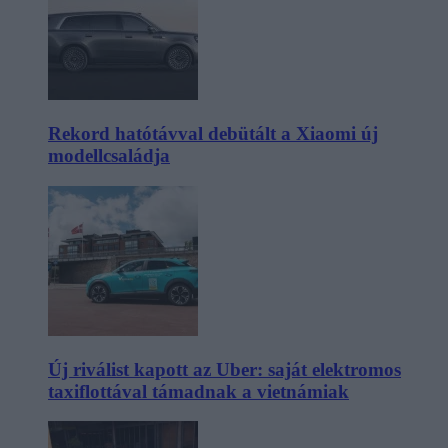
Rekord hatótávval debütált a Xiaomi új
modellcsaládja
Új riválist kapott az Uber: saját elektromos
taxiflottával támadnak a vietnámiak