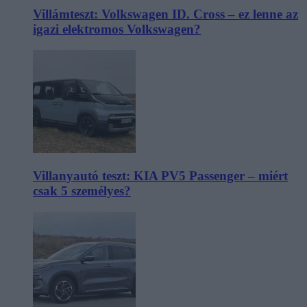
Villámteszt: Volkswagen ID. Cross – ez lenne az
igazi elektromos Volkswagen?
Villanyautó teszt: KIA PV5 Passenger – miért
csak 5 személyes?