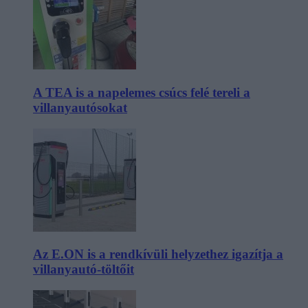
A TEA is a napelemes csúcs felé tereli a
villanyautósokat
Az E.ON is a rendkívüli helyzethez igazítja a
villanyautó-töltőit