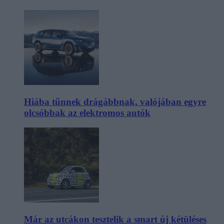
Hiába tűnnek drágábbnak, valójában egyre
olcsóbbak az elektromos autók
Már az utcákon tesztelik a smart új kétüléses