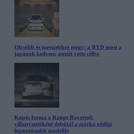
Olcsóbb és messzebbre megy: a BYD most a
japánok kedvenc autóit vette célba
Kupés forma a Range Rovernél:
villanyautóként debütál a márka eddigi
legmerészebb modellje