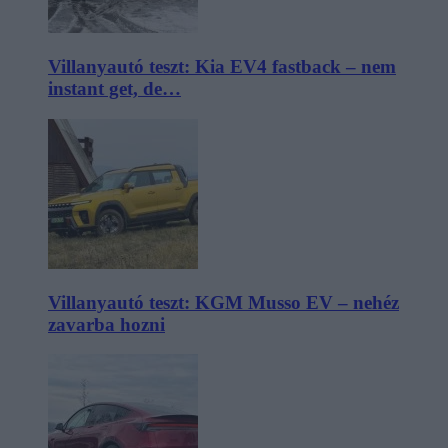
Villanyautó teszt: Kia EV4 fastback – nem
instant get, de…
Villanyautó teszt: KGM Musso EV – nehéz
zavarba hozni