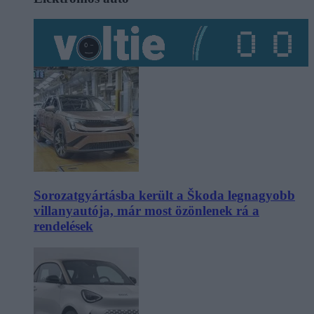
Sorozatgyártásba került a Škoda legnagyobb
villanyautója, már most özönlenek rá a
rendelések