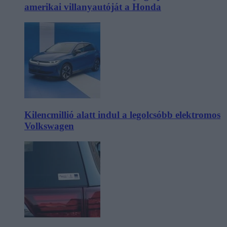
amerikai villanyautóját a Honda
Kilencmillió alatt indul a legolcsóbb elektromos
Volkswagen