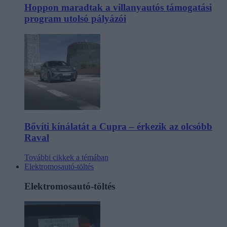
Hoppon maradtak a villanyautós támogatási
program utolsó pályázói
Bővíti kínálatát a Cupra – érkezik az olcsóbb
Raval
További cikkek a témában
Elektromosautó-töltés
Elektromosautó-töltés