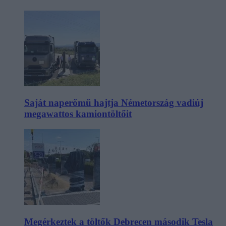
Saját naperőmű hajtja Németország vadiúj
megawattos kamiontöltőit
Megérkeztek a töltők Debrecen második Tesla