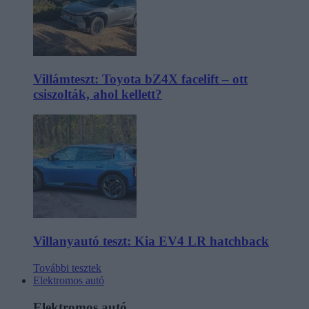
Villámteszt: Toyota bZ4X facelift – ott
csiszolták, ahol kellett?
Villanyautó teszt: Kia EV4 LR hatchback
További tesztek
Elektromos autó
Elektromos autó