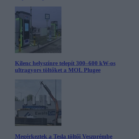
Kilenc helyszínre telepít 300–600 kW-os
ultragyors töltőket a MOL Plugee
Megérkeztek a Tesla töltői Veszprémbe