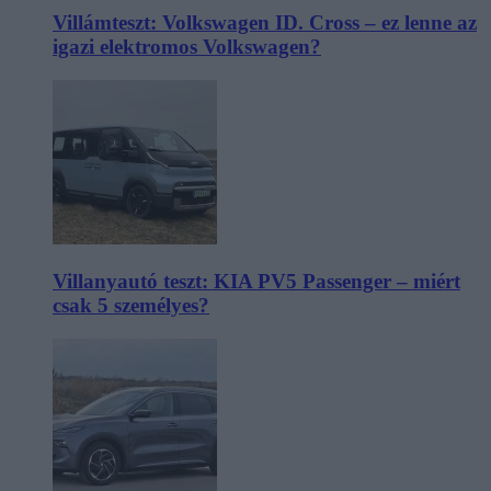
Villámteszt: Volkswagen ID. Cross – ez lenne az
igazi elektromos Volkswagen?
Villanyautó teszt: KIA PV5 Passenger – miért
csak 5 személyes?