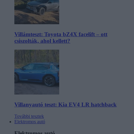
Villámteszt: Toyota bZ4X facelift – ott
csiszolták, ahol kellett?
Villanyautó teszt: Kia EV4 LR hatchback
További tesztek
Elektromos autó
Elektromos autó