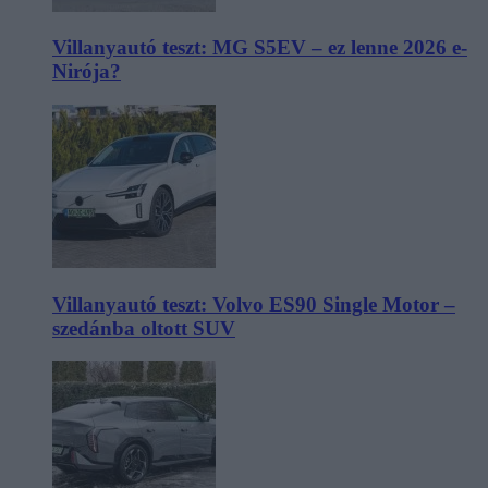
Villanyautó teszt: MG S5EV – ez lenne 2026 e-
Nirója?
Villanyautó teszt: Volvo ES90 Single Motor –
szedánba oltott SUV