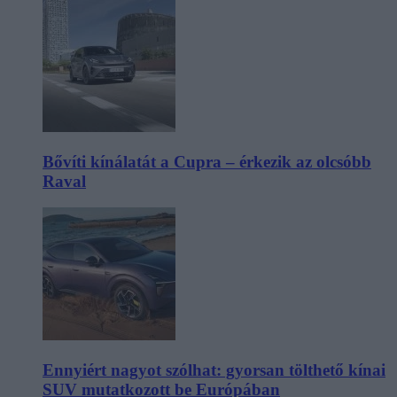
Bővíti kínálatát a Cupra – érkezik az olcsóbb
Raval
Ennyiért nagyot szólhat: gyorsan tölthető kínai
SUV mutatkozott be Európában