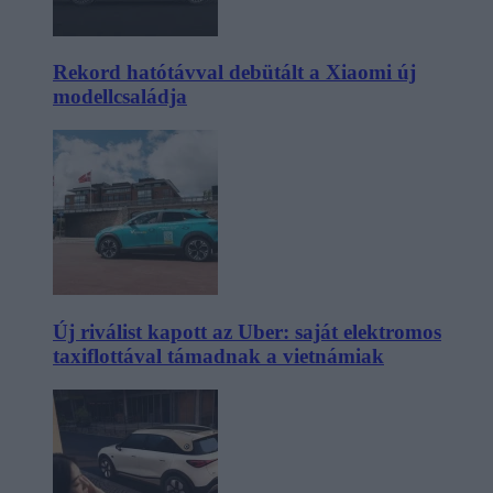
Rekord hatótávval debütált a Xiaomi új
modellcsaládja
Új riválist kapott az Uber: saját elektromos
taxiflottával támadnak a vietnámiak