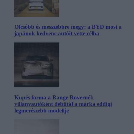
Olcsóbb és messzebbre megy: a BYD most a
japánok kedvenc autóit vette célba
Kupés forma a Range Rovernél:
villanyautóként debütál a márka eddigi
legmerészebb modellje