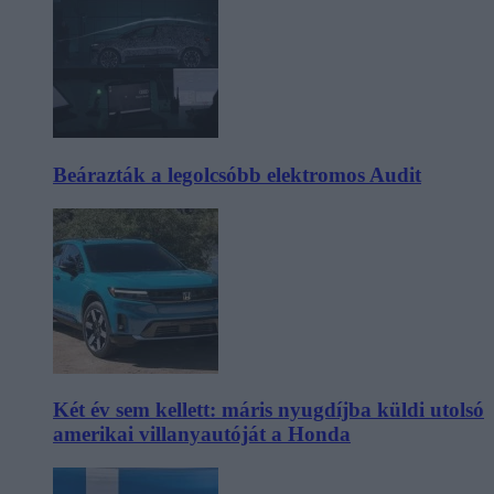
Beárazták a legolcsóbb elektromos Audit
Két év sem kellett: máris nyugdíjba küldi utolsó
amerikai villanyautóját a Honda