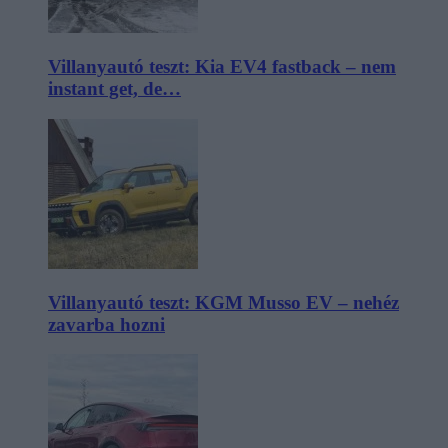
Villanyautó teszt: Kia EV4 fastback – nem
instant get, de…
Villanyautó teszt: KGM Musso EV – nehéz
zavarba hozni