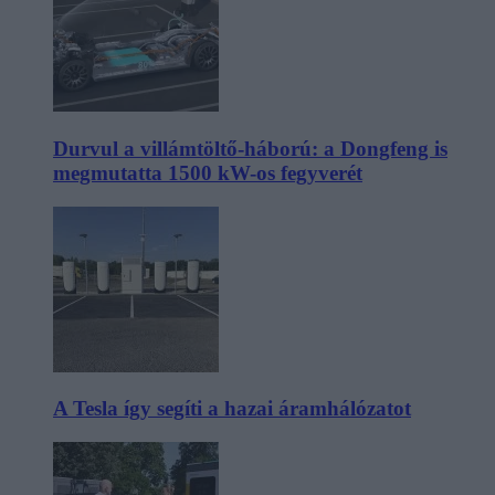
Durvul a villámtöltő-háború: a Dongfeng is
megmutatta 1500 kW-os fegyverét
A Tesla így segíti a hazai áramhálózatot