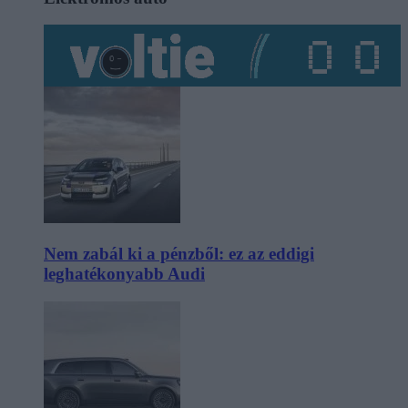
Nem zabál ki a pénzből: ez az eddigi
leghatékonyabb Audi