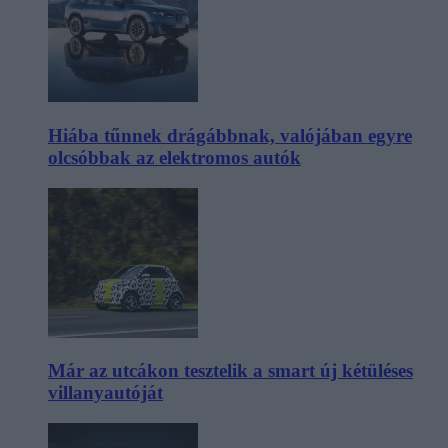
Hiába tűnnek drágábbnak, valójában egyre
olcsóbbak az elektromos autók
Már az utcákon tesztelik a smart új kétüléses
villanyautóját