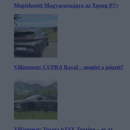
Megérkezett Magyarországra az Xpeng P7+
Villámteszt: CUPRA Raval – megéri a pénzét?
Villámteszt: Toyota bZ4X Touring – ez az,