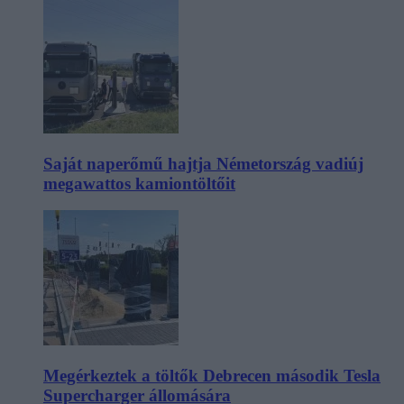
Saját naperőmű hajtja Németország vadiúj
megawattos kamiontöltőit
Megérkeztek a töltők Debrecen második Tesla
Supercharger állomására