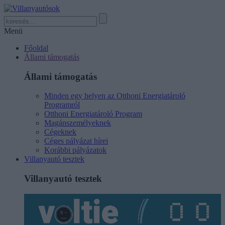
Menü
Főoldal
Állami támogatás
Állami támogatás
Minden egy helyen az Otthoni Energiatároló
Programról
Otthoni Energiatároló Program
Magánszemélyeknek
Cégeknek
Céges pályázat hírei
Korábbi pályázatok
Villanyautó tesztek
Villanyautó tesztek