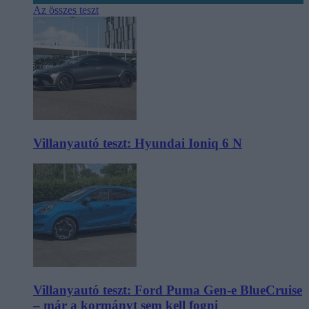
Az összes teszt
Villanyautó teszt: Hyundai Ioniq 6 N
Villanyautó teszt: Ford Puma Gen-e BlueCruise
– már a kormányt sem kell fogni