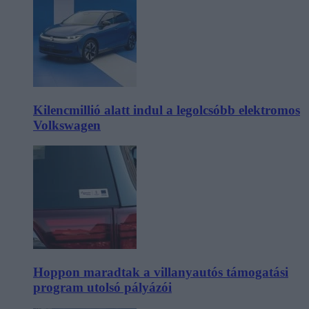
Kilencmillió alatt indul a legolcsóbb elektromos
Volkswagen
Hoppon maradtak a villanyautós támogatási
program utolsó pályázói