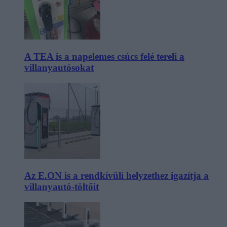
A TEA is a napelemes csúcs felé tereli a
villanyautósokat
Az E.ON is a rendkívüli helyzethez igazítja a
villanyautó-töltőit