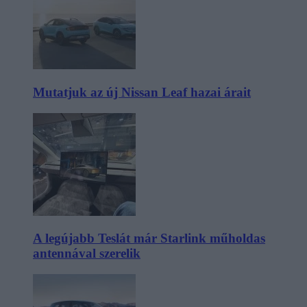
Mutatjuk az új Nissan Leaf hazai árait
A legújabb Teslát már Starlink műholdas
antennával szerelik