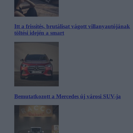
Itt a frissítés, brutálisat vágott villanyautójának
töltési idején a smart
Bemutatkozott a Mercedes új városi SUV-ja