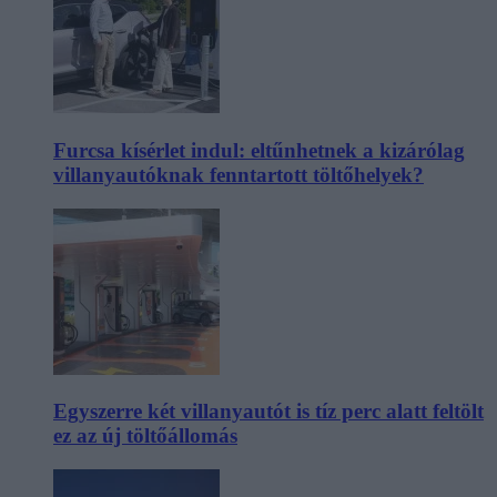
Furcsa kísérlet indul: eltűnhetnek a kizárólag
villanyautóknak fenntartott töltőhelyek?
Egyszerre két villanyautót is tíz perc alatt feltölt
ez az új töltőállomás