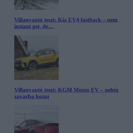
Villanyautó teszt: Kia EV4 fastback – nem
instant get, de…
Villanyautó teszt: KGM Musso EV – nehéz
zavarba hozni