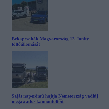
Bekapcsolták Magyarország 13. Ionity
töltőállomását
Saját naperőmű hajtja Németország vadiúj
megawattos kamiontöltőit