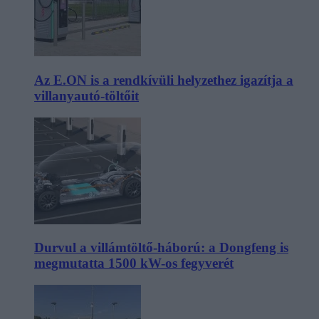
Az E.ON is a rendkívüli helyzethez igazítja a
villanyautó-töltőit
Durvul a villámtöltő-háború: a Dongfeng is
megmutatta 1500 kW-os fegyverét