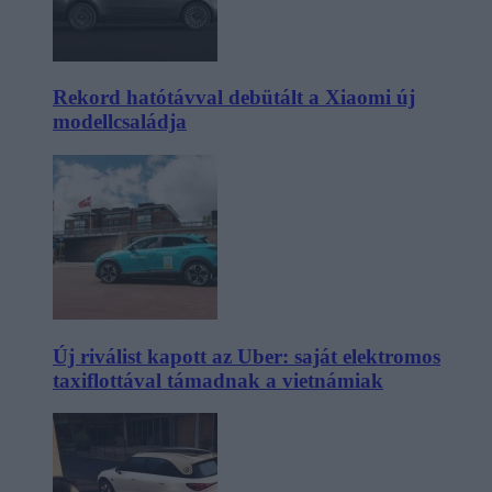
Rekord hatótávval debütált a Xiaomi új
modellcsaládja
Új riválist kapott az Uber: saját elektromos
taxiflottával támadnak a vietnámiak