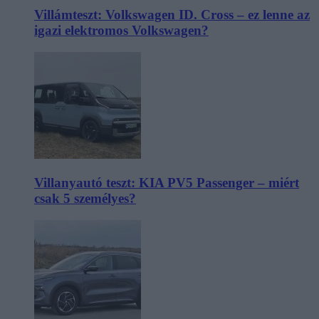
Villámteszt: Volkswagen ID. Cross – ez lenne az
igazi elektromos Volkswagen?
Villanyautó teszt: KIA PV5 Passenger – miért
csak 5 személyes?