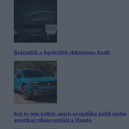
Beárazták a legolcsóbb elektromos Audit
Két év sem kellett: máris nyugdíjba küldi utolsó
amerikai villanyautóját a Honda