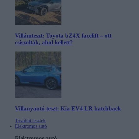
Villámteszt: Toyota bZ4X facelift – ott
csiszolták, ahol kellett?
Villanyautó teszt: Kia EV4 LR hatchback
További tesztek
Elektromos autó
Elektromos autó