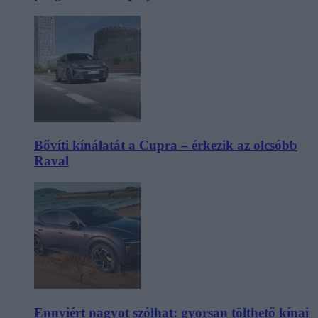
Bővíti kínálatát a Cupra – érkezik az olcsóbb
Raval
Ennyiért nagyot szólhat: gyorsan tölthető kínai