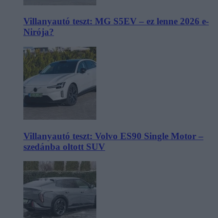
Villanyautó teszt: MG S5EV – ez lenne 2026 e-
Nirója?
Villanyautó teszt: Volvo ES90 Single Motor –
szedánba oltott SUV