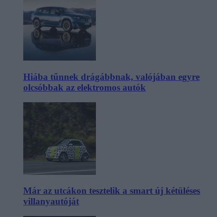
Hiába tűnnek drágábbnak, valójában egyre
olcsóbbak az elektromos autók
Már az utcákon tesztelik a smart új kétüléses
villanyautóját