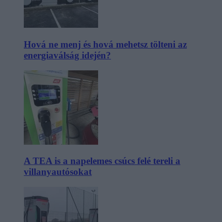
Hová ne menj és hová mehetsz tölteni az
energiaválság idején?
A TEA is a napelemes csúcs felé tereli a
villanyautósokat