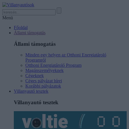
Menü
Főoldal
Állami támogatás
Állami támogatás
Minden egy helyen az Otthoni Energiatároló
Programról
Otthoni Energiatároló Program
Magánszemélyeknek
Cégeknek
Céges pályázat hírei
Korábbi pályázatok
Villanyautó tesztek
Villanyautó tesztek