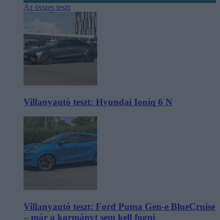
Az összes teszt
Villanyautó teszt: Hyundai Ioniq 6 N
Villanyautó teszt: Ford Puma Gen-e BlueCruise
– már a kormányt sem kell fogni