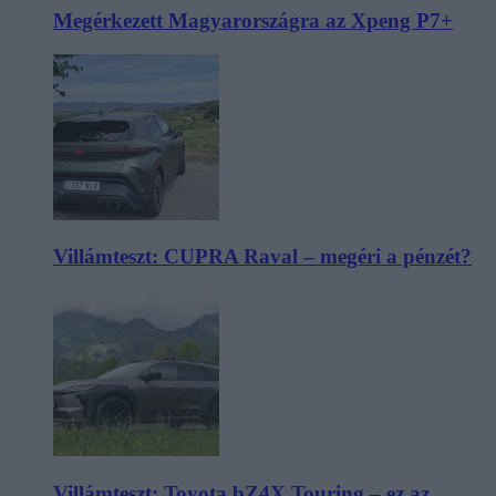
Megérkezett Magyarországra az Xpeng P7+
Villámteszt: CUPRA Raval – megéri a pénzét?
Villámteszt: Toyota bZ4X Touring – ez az,