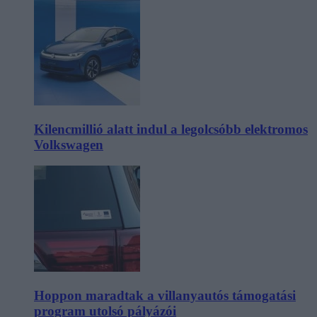
Kilencmillió alatt indul a legolcsóbb elektromos
Volkswagen
Hoppon maradtak a villanyautós támogatási
program utolsó pályázói