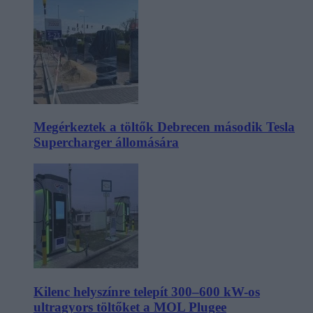
Megérkeztek a töltők Debrecen második Tesla
Supercharger állomására
Kilenc helyszínre telepít 300–600 kW-os
ultragyors töltőket a MOL Plugee