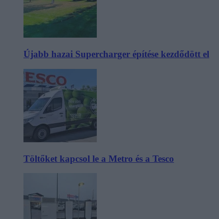
Újabb hazai Supercharger építése kezdődött el
Töltőket kapcsol le a Metro és a Tesco