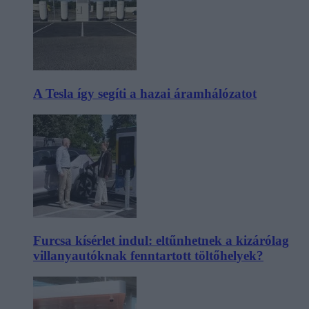
A Tesla így segíti a hazai áramhálózatot
Furcsa kísérlet indul: eltűnhetnek a kizárólag
villanyautóknak fenntartott töltőhelyek?