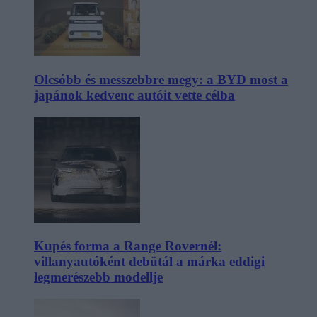
Olcsóbb és messzebbre megy: a BYD most a
japánok kedvenc autóit vette célba
Kupés forma a Range Rovernél:
villanyautóként debütál a márka eddigi
legmerészebb modellje