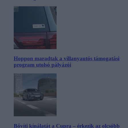
Hoppon maradtak a villanyautós támogatási
program utolsó pályázói
Bővíti kínálatát a Cupra – érkezik az olcsóbb