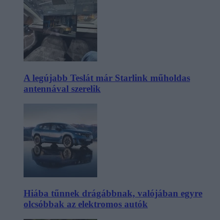
A legújabb Teslát már Starlink műholdas
antennával szerelik
Hiába tűnnek drágábbnak, valójában egyre
olcsóbbak az elektromos autók