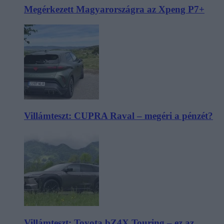
Megérkezett Magyarországra az Xpeng P7+
Villámteszt: CUPRA Raval – megéri a pénzét?
Villámteszt: Toyota bZ4X Touring – ez az,