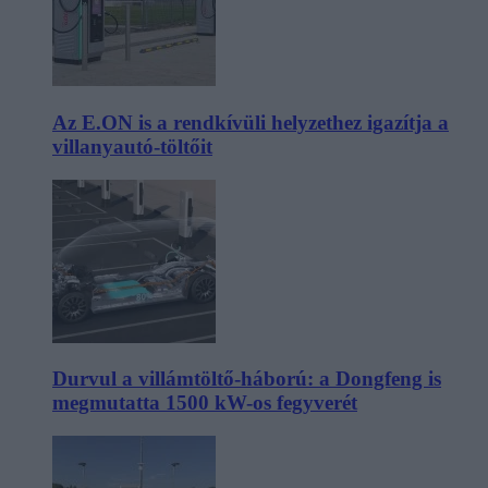
Az E.ON is a rendkívüli helyzethez igazítja a
villanyautó-töltőit
Durvul a villámtöltő-háború: a Dongfeng is
megmutatta 1500 kW-os fegyverét