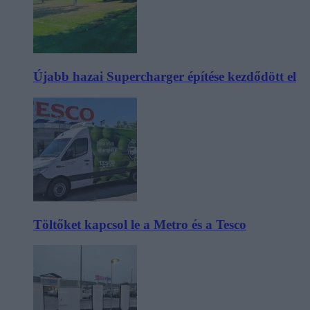
Újabb hazai Supercharger építése kezdődött el
Töltőket kapcsol le a Metro és a Tesco