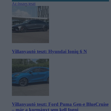
Az összes teszt
Villanyautó teszt: Hyundai Ioniq 6 N
Villanyautó teszt: Ford Puma Gen-e BlueCruise
– már a kormányt sem kell fogni