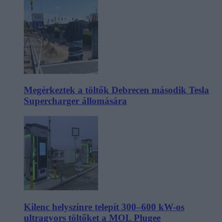
Megérkeztek a töltők Debrecen második Tesla
Supercharger állomására
Kilenc helyszínre telepít 300–600 kW-os
ultragyors töltőket a MOL Plugee