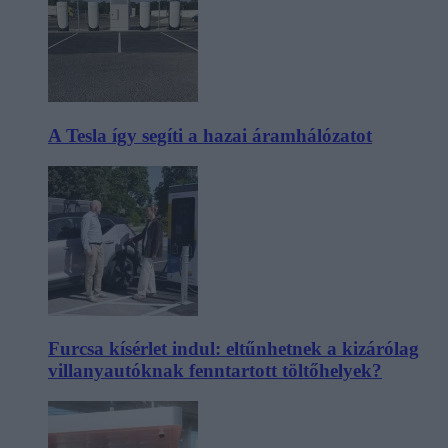
A Tesla így segíti a hazai áramhálózatot
Furcsa kísérlet indul: eltűnhetnek a kizárólag
villanyautóknak fenntartott töltőhelyek?