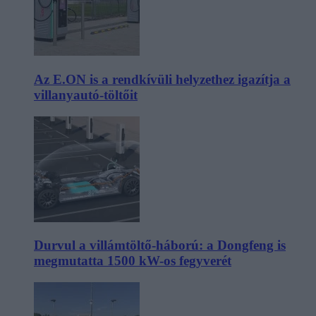
Az E.ON is a rendkívüli helyzethez igazítja a
villanyautó-töltőit
Durvul a villámtöltő-háború: a Dongfeng is
megmutatta 1500 kW-os fegyverét