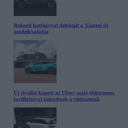
Rekord hatótávval debütált a Xiaomi új
modellcsaládja
Új riválist kapott az Uber: saját elektromos
taxiflottával támadnak a vietnámiak