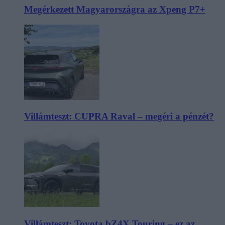
Megérkezett Magyarországra az Xpeng P7+
Villámteszt: CUPRA Raval – megéri a pénzét?
Villámteszt: Toyota bZ4X Touring – ez az,