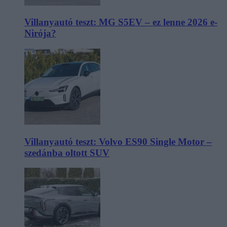
Villanyautó teszt: MG S5EV – ez lenne 2026 e-
Nirója?
Villanyautó teszt: Volvo ES90 Single Motor –
szedánba oltott SUV