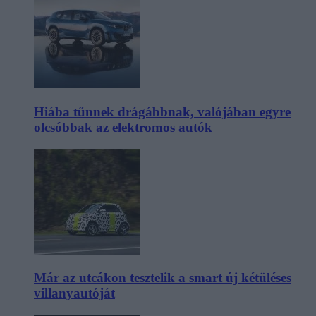
Hiába tűnnek drágábbnak, valójában egyre
olcsóbbak az elektromos autók
Már az utcákon tesztelik a smart új kétüléses
villanyautóját