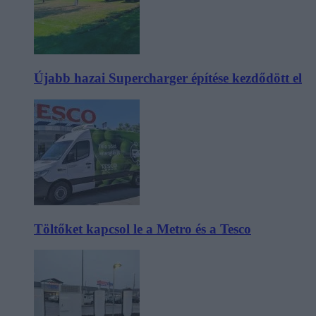
Újabb hazai Supercharger építése kezdődött el
Töltőket kapcsol le a Metro és a Tesco