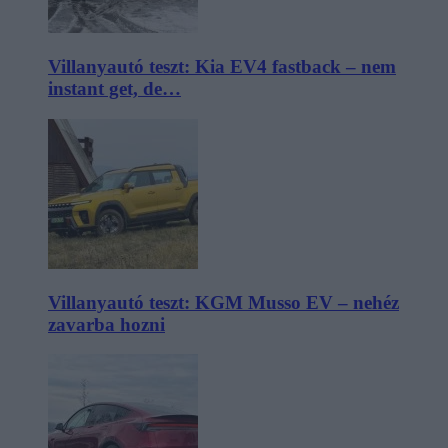
Villanyautó teszt: Kia EV4 fastback – nem
instant get, de…
Villanyautó teszt: KGM Musso EV – nehéz
zavarba hozni