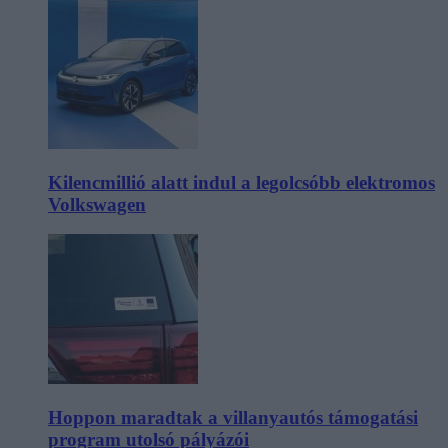
Kilencmillió alatt indul a legolcsóbb elektromos
Volkswagen
Hoppon maradtak a villanyautós támogatási
program utolsó pályázói