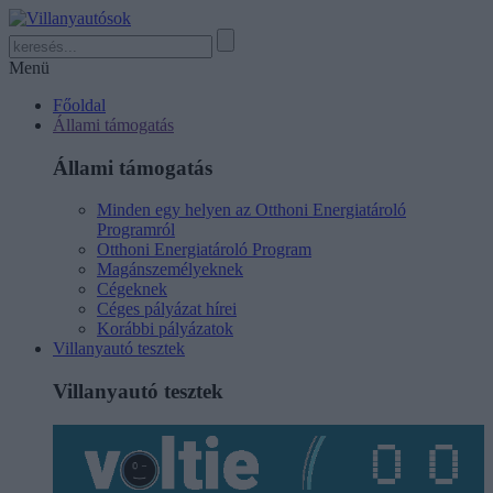
Menü
Főoldal
Állami támogatás
Állami támogatás
Minden egy helyen az Otthoni Energiatároló
Programról
Otthoni Energiatároló Program
Magánszemélyeknek
Cégeknek
Céges pályázat hírei
Korábbi pályázatok
Villanyautó tesztek
Villanyautó tesztek