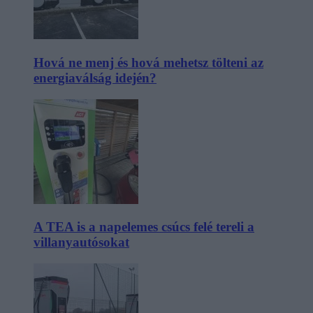
Hová ne menj és hová mehetsz tölteni az
energiaválság idején?
A TEA is a napelemes csúcs felé tereli a
villanyautósokat