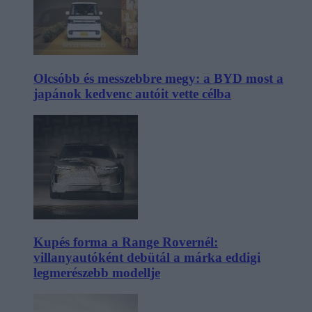
Olcsóbb és messzebbre megy: a BYD most a
japánok kedvenc autóit vette célba
Kupés forma a Range Rovernél:
villanyautóként debütál a márka eddigi
legmerészebb modellje