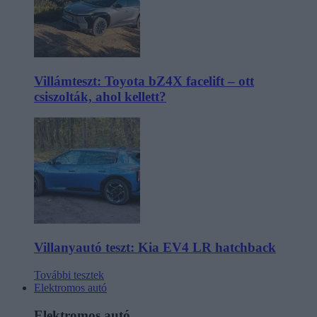
Villámteszt: Toyota bZ4X facelift – ott
csiszolták, ahol kellett?
Villanyautó teszt: Kia EV4 LR hatchback
További tesztek
Elektromos autó
Elektromos autó