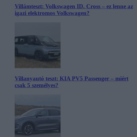
Villámteszt: Volkswagen ID. Cross – ez lenne az
igazi elektromos Volkswagen?
Villanyautó teszt: KIA PV5 Passenger – miért
csak 5 személyes?