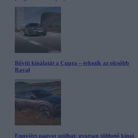
Bővíti kínálatát a Cupra – érkezik az olcsóbb
Raval
Ennyiért nagyot szólhat: gyorsan tölthető kínai