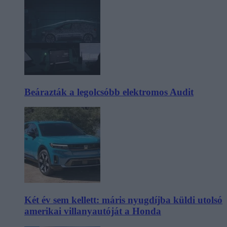
Beárazták a legolcsóbb elektromos Audit
Két év sem kellett: máris nyugdíjba küldi utolsó
amerikai villanyautóját a Honda