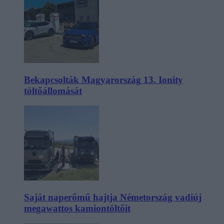
Bekapcsolták Magyarország 13. Ionity
töltőállomását
Saját naperőmű hajtja Németország vadiúj
megawattos kamiontöltőit