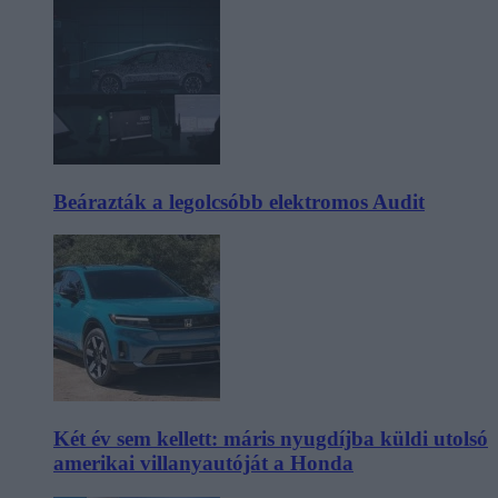
Beárazták a legolcsóbb elektromos Audit
Két év sem kellett: máris nyugdíjba küldi utolsó
amerikai villanyautóját a Honda