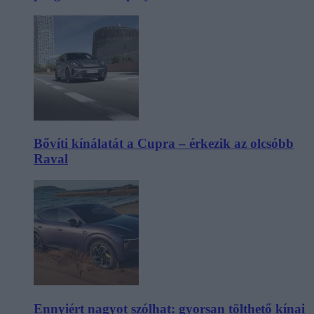
Bővíti kínálatát a Cupra – érkezik az olcsóbb
Raval
Ennyiért nagyot szólhat: gyorsan tölthető kínai