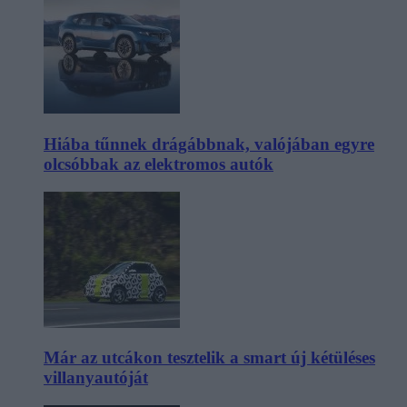
Hiába tűnnek drágábbnak, valójában egyre
olcsóbbak az elektromos autók
Már az utcákon tesztelik a smart új kétüléses
villanyautóját