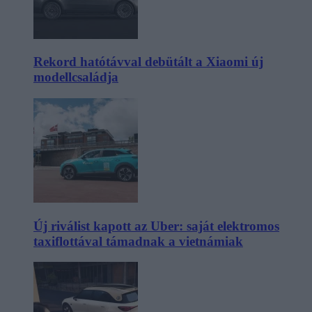
Rekord hatótávval debütált a Xiaomi új
modellcsaládja
Új riválist kapott az Uber: saját elektromos
taxiflottával támadnak a vietnámiak