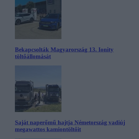
Bekapcsolták Magyarország 13. Ionity
töltőállomását
Saját naperőmű hajtja Németország vadiúj
megawattos kamiontöltőit