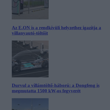
Az E.ON is a rendkívüli helyzethez igazítja a
villanyautó-töltőit
Durvul a villámtöltő-háború: a Dongfeng is
megmutatta 1500 kW-os fegyverét