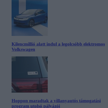
Kilencmillió alatt indul a legolcsóbb elektromos
Volkswagen
Hoppon maradtak a villanyautós támogatási
program utolsó pályázói