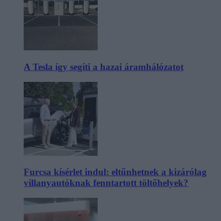
A Tesla így segíti a hazai áramhálózatot
Furcsa kísérlet indul: eltűnhetnek a kizárólag
villanyautóknak fenntartott töltőhelyek?