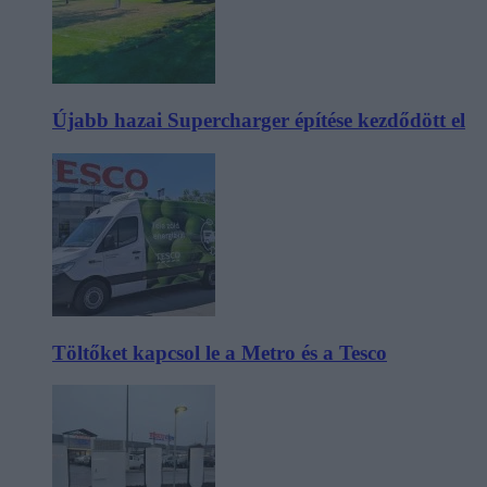
Újabb hazai Supercharger építése kezdődött el
Töltőket kapcsol le a Metro és a Tesco