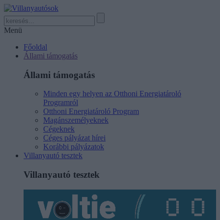
Menü
Főoldal
Állami támogatás
Állami támogatás
Minden egy helyen az Otthoni Energiatároló
Programról
Otthoni Energiatároló Program
Magánszemélyeknek
Cégeknek
Céges pályázat hírei
Korábbi pályázatok
Villanyautó tesztek
Villanyautó tesztek