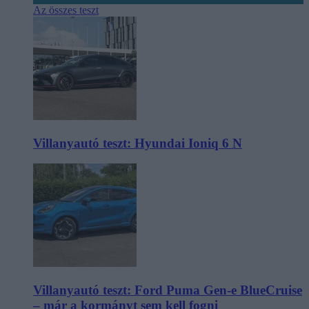
Az összes teszt
Villanyautó teszt: Hyundai Ioniq 6 N
Villanyautó teszt: Ford Puma Gen-e BlueCruise
– már a kormányt sem kell fogni