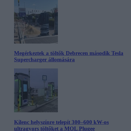
Megérkeztek a töltők Debrecen második Tesla
Supercharger állomására
Kilenc helyszínre telepít 300–600 kW-os
ultragyors töltőket a MOL Plugee