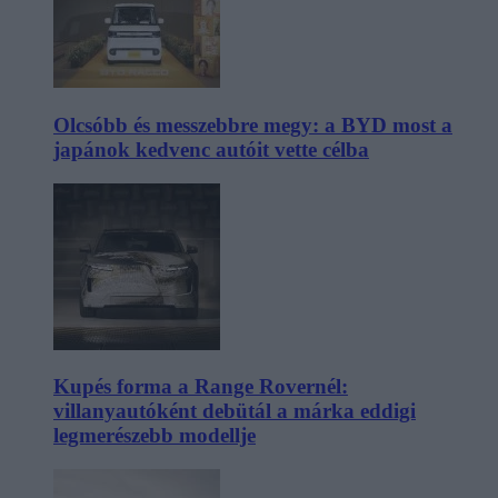
Olcsóbb és messzebbre megy: a BYD most a
japánok kedvenc autóit vette célba
Kupés forma a Range Rovernél:
villanyautóként debütál a márka eddigi
legmerészebb modellje