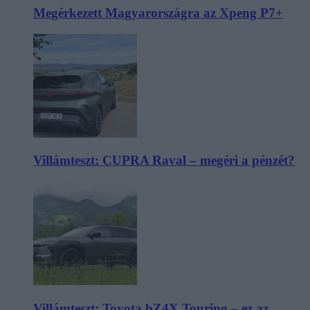
Megérkezett Magyarországra az Xpeng P7+
Villámteszt: CUPRA Raval – megéri a pénzét?
Villámteszt: Toyota bZ4X Touring – ez az,