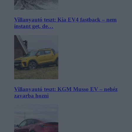
Villanyautó teszt: Kia EV4 fastback – nem
instant get, de…
Villanyautó teszt: KGM Musso EV – nehéz
zavarba hozni