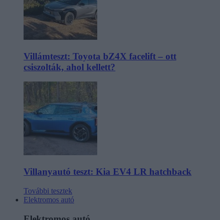
Villámteszt: Toyota bZ4X facelift – ott
csiszolták, ahol kellett?
Villanyautó teszt: Kia EV4 LR hatchback
További tesztek
Elektromos autó
Elektromos autó