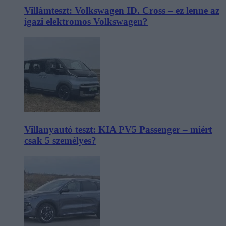
Villámteszt: Volkswagen ID. Cross – ez lenne az
igazi elektromos Volkswagen?
Villanyautó teszt: KIA PV5 Passenger – miért
csak 5 személyes?