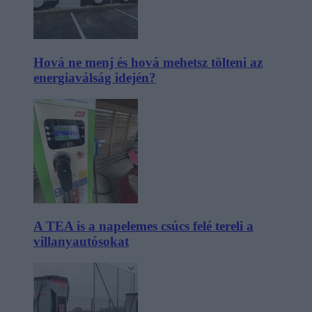
Hová ne menj és hová mehetsz tölteni az
energiaválság idején?
A TEA is a napelemes csúcs felé tereli a
villanyautósokat