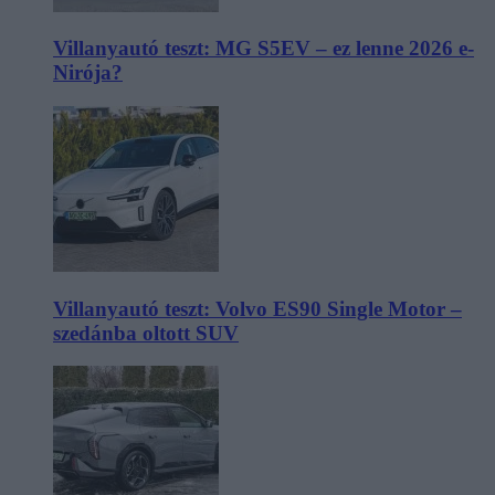
Villanyautó teszt: MG S5EV – ez lenne 2026 e-
Nirója?
Villanyautó teszt: Volvo ES90 Single Motor –
szedánba oltott SUV