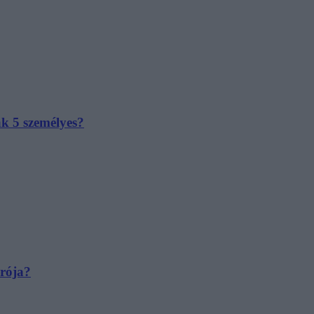
ak 5 személyes?
irója?