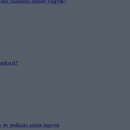
e sok családos ember vágyik?
tandard?
év teslázás szinte ingyen