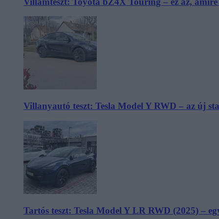
Villámteszt: Toyota bZ4X Touring – ez az, amir
Villanyautó teszt: Tesla Model Y RWD – az új s
Tartós teszt: Tesla Model Y LR RWD (2025) – egy 