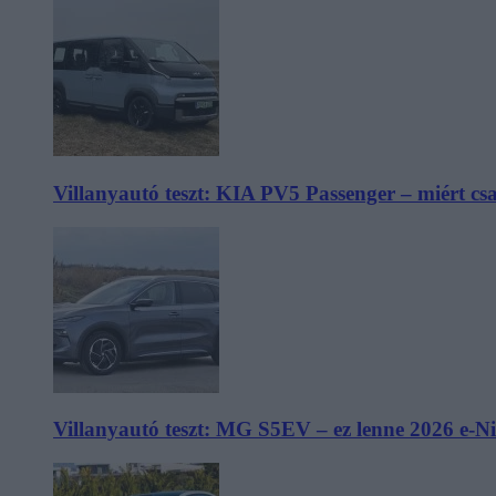
Villanyautó teszt: KIA PV5 Passenger – miért cs
Villanyautó teszt: MG S5EV – ez lenne 2026 e-N