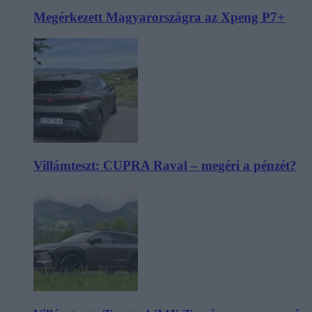
Megérkezett Magyarországra az Xpeng P7+
Villámteszt: CUPRA Raval – megéri a pénzét?