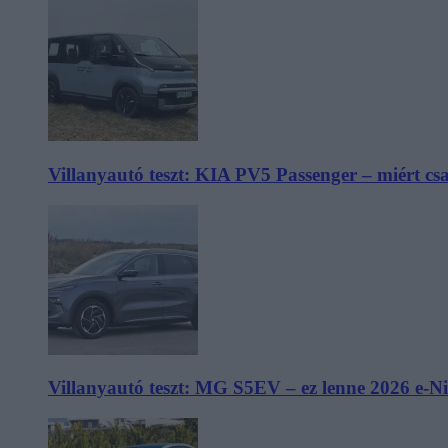
Villanyautó teszt: KIA PV5 Passenger – miért cs
Villanyautó teszt: MG S5EV – ez lenne 2026 e-N