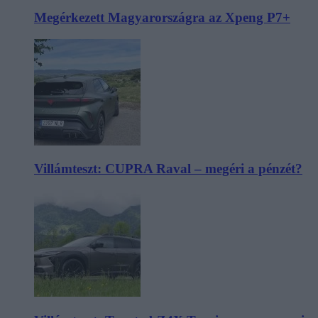
Megérkezett Magyarországra az Xpeng P7+
Villámteszt: CUPRA Raval – megéri a pénzét?