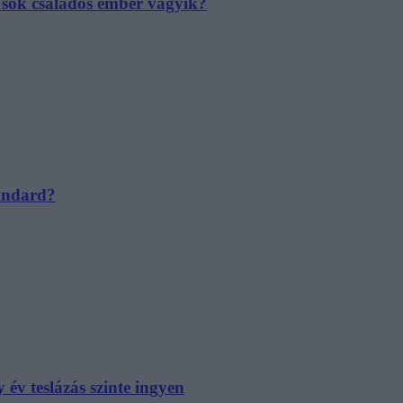
e sok családos ember vágyik?
tandard?
év teslázás szinte ingyen