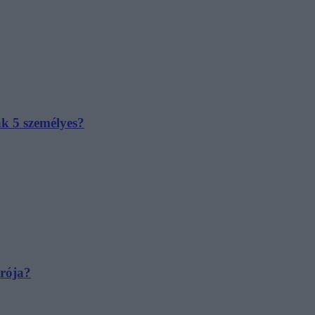
ak 5 személyes?
irója?