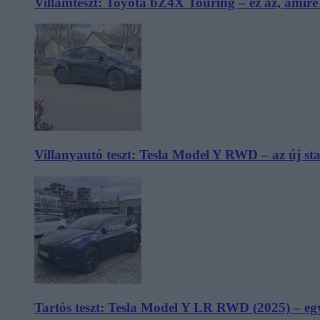
Villámteszt: Toyota bZ4X Touring – ez az, amir
Villanyautó teszt: Tesla Model Y RWD – az új s
Tartós teszt: Tesla Model Y LR RWD (2025) – egy 