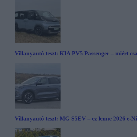
Villanyautó teszt: KIA PV5 Passenger – miért cs
Villanyautó teszt: MG S5EV – ez lenne 2026 e-N