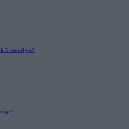
ak 5 személyes?
irója?