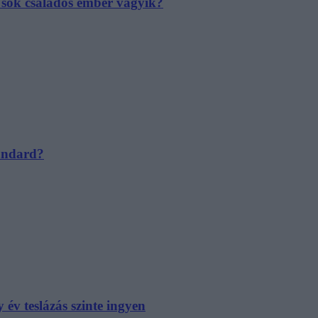
e sok családos ember vágyik?
tandard?
év teslázás szinte ingyen