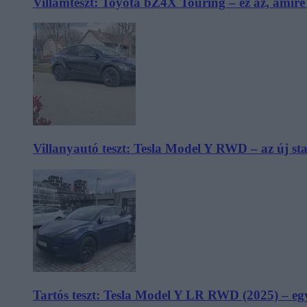
Villámteszt: Toyota bZ4X Touring – ez az, amir
Villanyautó teszt: Tesla Model Y RWD – az új s
Tartós teszt: Tesla Model Y LR RWD (2025) – egy 