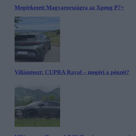
Megérkezett Magyarországra az Xpeng P7+
Villámteszt: CUPRA Raval – megéri a pénzét?