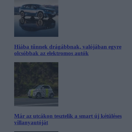
Hiába tűnnek drágábbnak, valójában egyre
olcsóbbak az elektromos autók
Már az utcákon tesztelik a smart új kétüléses
villanyautóját