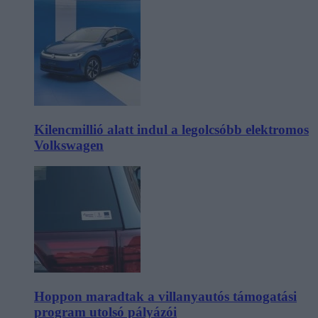
Kilencmillió alatt indul a legolcsóbb elektromos
Volkswagen
Hoppon maradtak a villanyautós támogatási
program utolsó pályázói