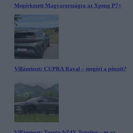
Megérkezett Magyarországra az Xpeng P7+
Villámteszt: CUPRA Raval – megéri a pénzét?
Villámteszt: Toyota bZ4X Touring – ez az,