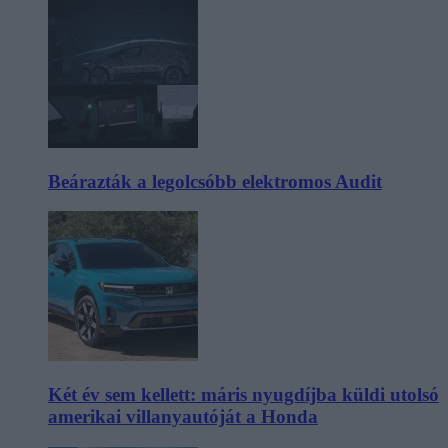
Beárazták a legolcsóbb elektromos Audit
Két év sem kellett: máris nyugdíjba küldi utolsó
amerikai villanyautóját a Honda