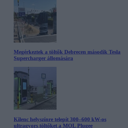
Megérkeztek a töltők Debrecen második Tesla
Supercharger állomására
Kilenc helyszínre telepít 300–600 kW-os
ultragyors töltőket a MOL Plugee