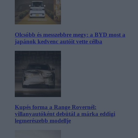
Olcsóbb és messzebbre megy: a BYD most a
japánok kedvenc autóit vette célba
Kupés forma a Range Rovernél:
villanyautóként debütál a márka eddigi
legmerészebb modellje