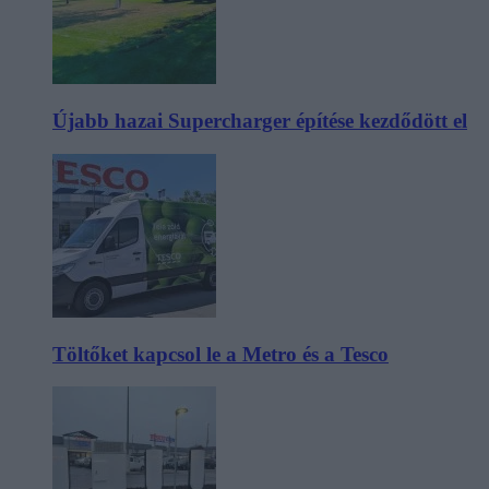
Újabb hazai Supercharger építése kezdődött el
Töltőket kapcsol le a Metro és a Tesco