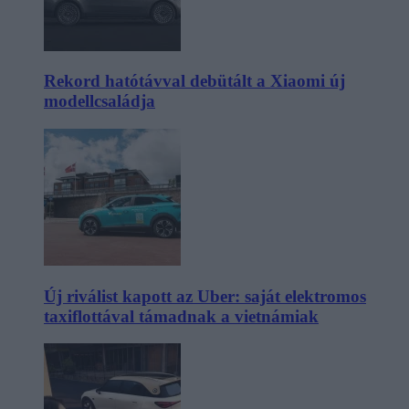
Rekord hatótávval debütált a Xiaomi új
modellcsaládja
Új riválist kapott az Uber: saját elektromos
taxiflottával támadnak a vietnámiak