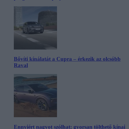
Bővíti kínálatát a Cupra – érkezik az olcsóbb
Raval
Ennyiért nagyot szólhat: gyorsan tölthető kínai