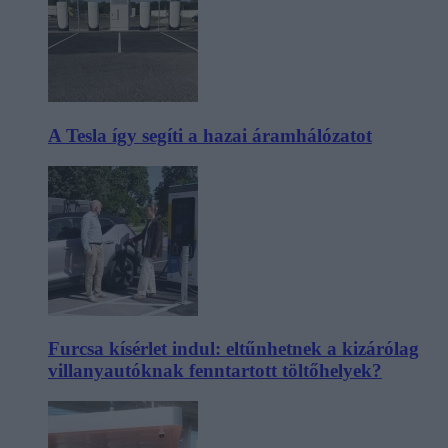
A Tesla így segíti a hazai áramhálózatot
Furcsa kísérlet indul: eltűnhetnek a kizárólag
villanyautóknak fenntartott töltőhelyek?