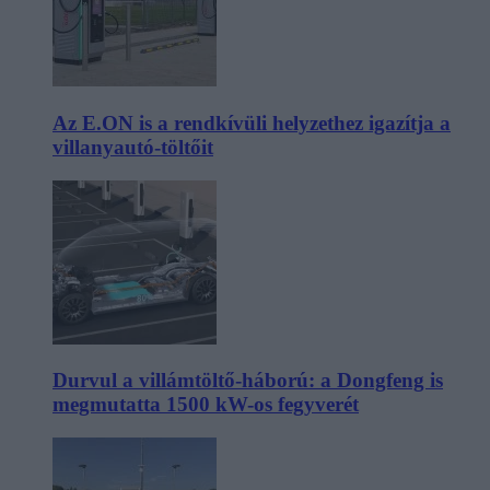
Az E.ON is a rendkívüli helyzethez igazítja a
villanyautó-töltőit
Durvul a villámtöltő-háború: a Dongfeng is
megmutatta 1500 kW-os fegyverét