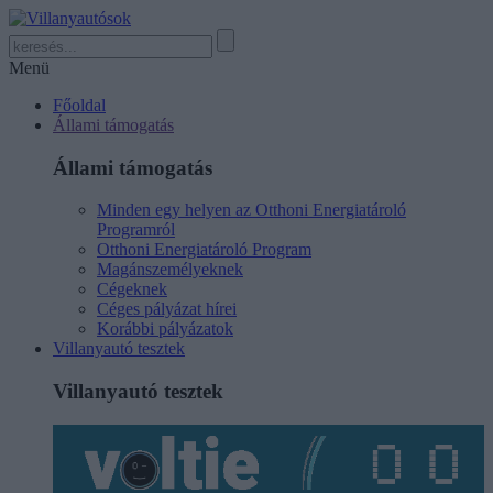
Menü
Főoldal
Állami támogatás
Állami támogatás
Minden egy helyen az Otthoni Energiatároló
Programról
Otthoni Energiatároló Program
Magánszemélyeknek
Cégeknek
Céges pályázat hírei
Korábbi pályázatok
Villanyautó tesztek
Villanyautó tesztek