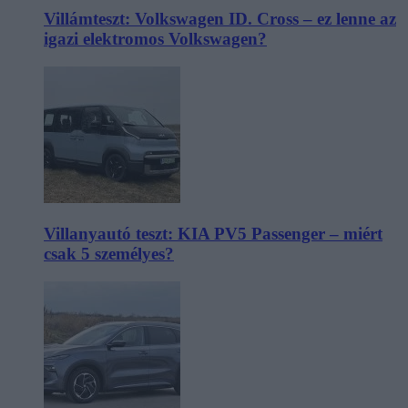
Villámteszt: Volkswagen ID. Cross – ez lenne az
igazi elektromos Volkswagen?
Villanyautó teszt: KIA PV5 Passenger – miért
csak 5 személyes?