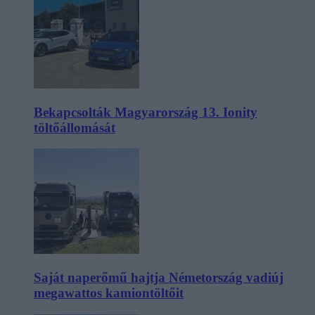
Bekapcsolták Magyarország 13. Ionity
töltőállomását
Saját naperőmű hajtja Németország vadiúj
megawattos kamiontöltőit