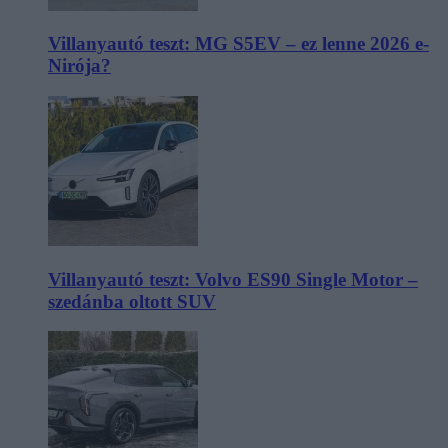
Villanyautó teszt: MG S5EV – ez lenne 2026 e-
Nirója?
Villanyautó teszt: Volvo ES90 Single Motor –
szedánba oltott SUV