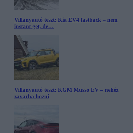
Villanyautó teszt: Kia EV4 fastback – nem
instant get, de…
Villanyautó teszt: KGM Musso EV – nehéz
zavarba hozni