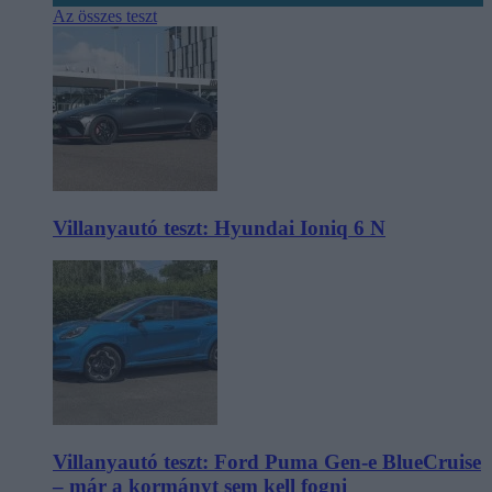
Az összes teszt
Villanyautó teszt: Hyundai Ioniq 6 N
Villanyautó teszt: Ford Puma Gen-e BlueCruise
– már a kormányt sem kell fogni