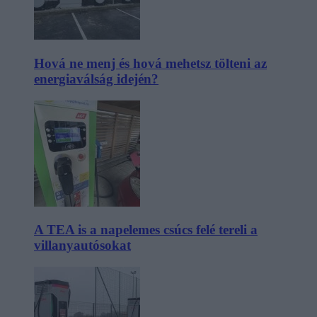
Hová ne menj és hová mehetsz tölteni az
energiaválság idején?
A TEA is a napelemes csúcs felé tereli a
villanyautósokat