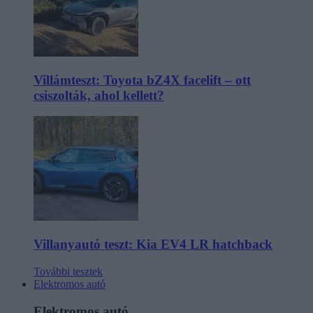
Villámteszt: Toyota bZ4X facelift – ott
csiszolták, ahol kellett?
Villanyautó teszt: Kia EV4 LR hatchback
További tesztek
Elektromos autó
Elektromos autó