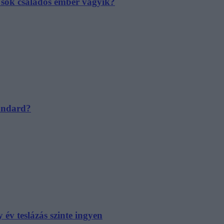
e sok családos ember vágyik?
tandard?
év teslázás szinte ingyen