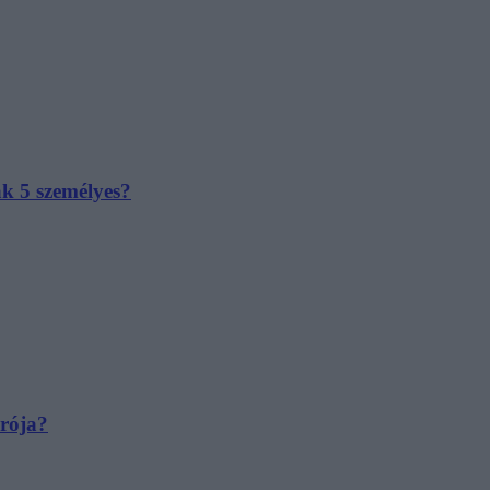
ak 5 személyes?
irója?