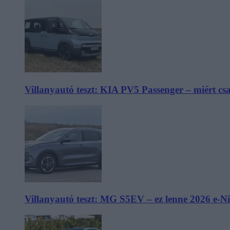
Villanyautó teszt: KIA PV5 Passenger – miért cs
Villanyautó teszt: MG S5EV – ez lenne 2026 e-N