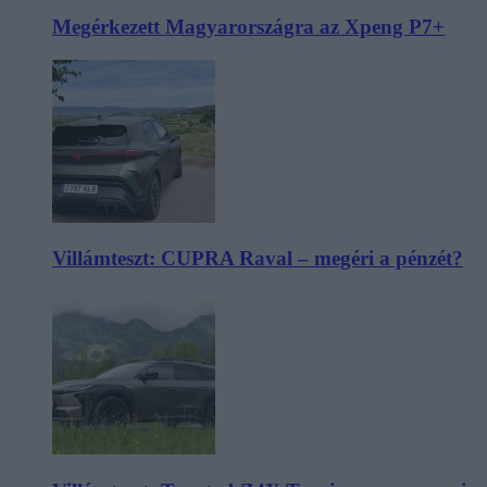
Megérkezett Magyarországra az Xpeng P7+
Villámteszt: CUPRA Raval – megéri a pénzét?