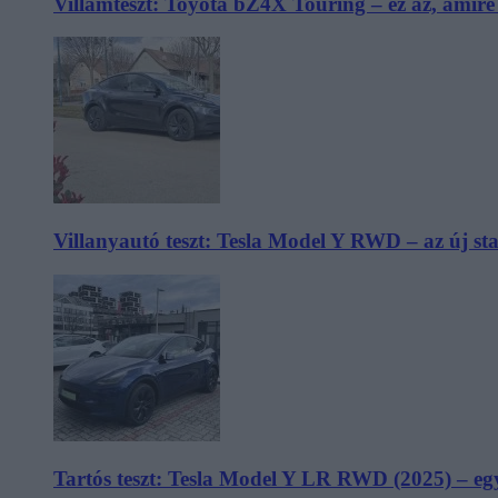
Villámteszt: Toyota bZ4X Touring – ez az, amir
Villanyautó teszt: Tesla Model Y RWD – az új s
Tartós teszt: Tesla Model Y LR RWD (2025) – egy 