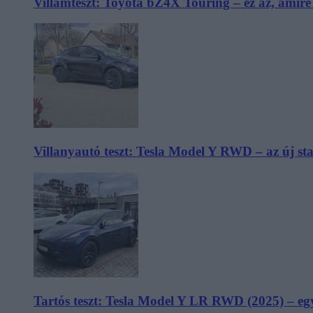
Villámteszt: Toyota bZ4X Touring – ez az, amir
Villanyautó teszt: Tesla Model Y RWD – az új s
Tartós teszt: Tesla Model Y LR RWD (2025) – egy 