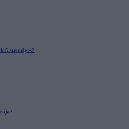
ak 5 személyes?
irója?