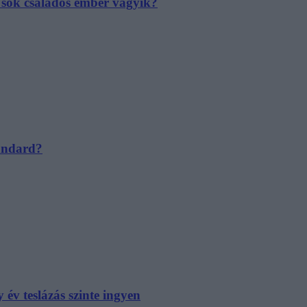
e sok családos ember vágyik?
tandard?
év teslázás szinte ingyen