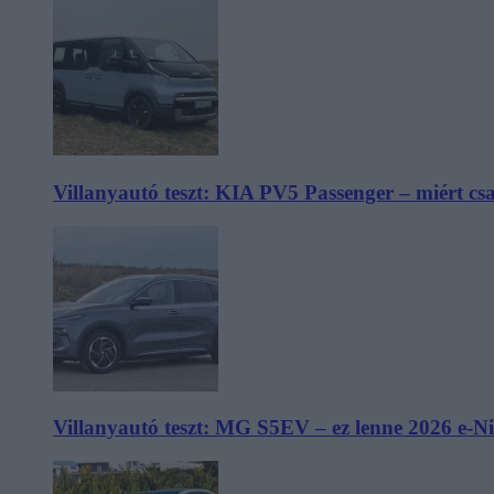
Villanyautó teszt: KIA PV5 Passenger – miért cs
Villanyautó teszt: MG S5EV – ez lenne 2026 e-N