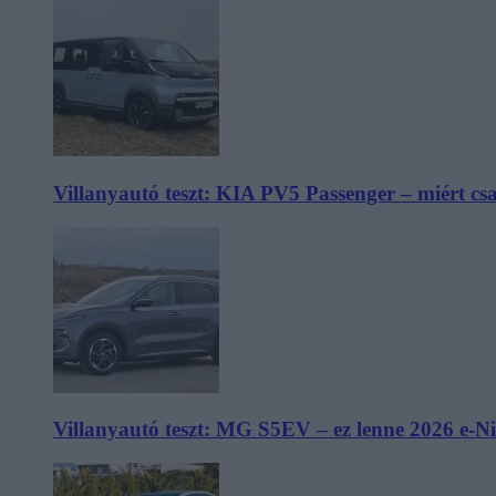
Villanyautó teszt: KIA PV5 Passenger – miért cs
Villanyautó teszt: MG S5EV – ez lenne 2026 e-N