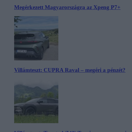
Megérkezett Magyarországra az Xpeng P7+
Villámteszt: CUPRA Raval – megéri a pénzét?