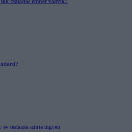
e sok családos ember vágyik?
tandard?
év teslázás szinte ingyen