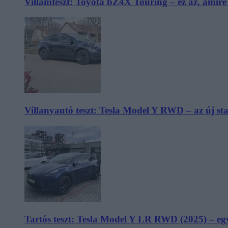
Villámteszt: Toyota bZ4X Touring – ez az, amir
Villanyautó teszt: Tesla Model Y RWD – az új s
Tartós teszt: Tesla Model Y LR RWD (2025) – egy 