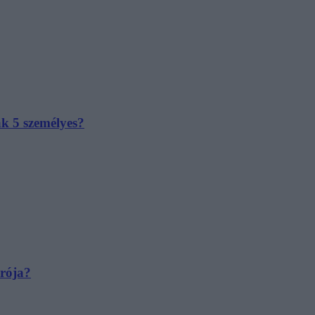
ak 5 személyes?
irója?