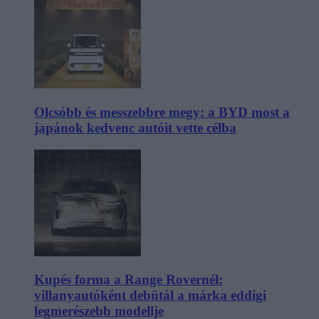
Olcsóbb és messzebbre megy: a BYD most a
japánok kedvenc autóit vette célba
Kupés forma a Range Rovernél:
villanyautóként debütál a márka eddigi
legmerészebb modellje