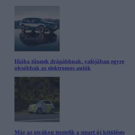
Hiába tűnnek drágábbnak, valójában egyre
olcsóbbak az elektromos autók
Már az utcákon tesztelik a smart új kétüléses