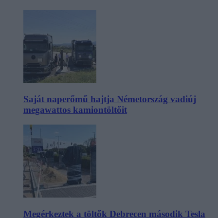
Saját naperőmű hajtja Németország vadiúj
megawattos kamiontöltőit
Megérkeztek a töltők Debrecen második Tesla