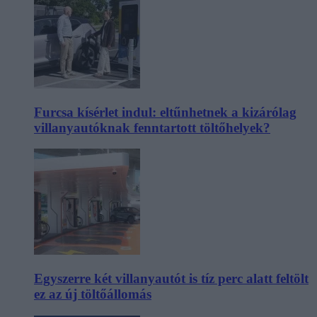
Furcsa kísérlet indul: eltűnhetnek a kizárólag
villanyautóknak fenntartott töltőhelyek?
Egyszerre két villanyautót is tíz perc alatt feltölt
ez az új töltőállomás