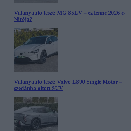
Villanyautó teszt: MG S5EV – ez lenne 2026 e-
Nirója?
Villanyautó teszt: Volvo ES90 Single Motor –
szedánba oltott SUV