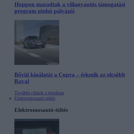
Hoppon maradtak a villanyautós támogatási
program utolsó pályázói
Bővíti kínálatát a Cupra – érkezik az olcsóbb
Raval
További cikkek a témában
Elektromosautó-töltés
Elektromosautó-töltés