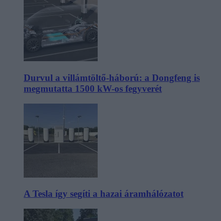
Durvul a villámtöltő-háború: a Dongfeng is
megmutatta 1500 kW-os fegyverét
A Tesla így segíti a hazai áramhálózatot