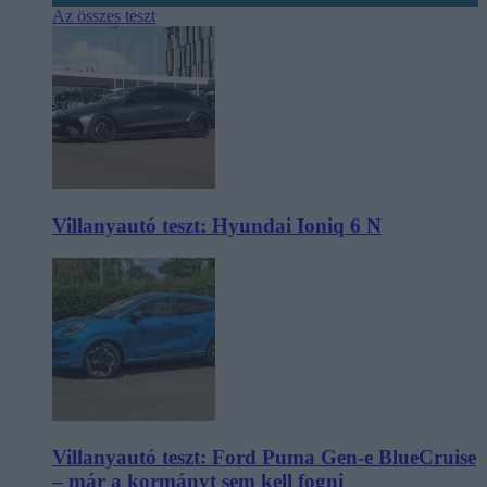
Az összes teszt
Villanyautó teszt: Hyundai Ioniq 6 N
Villanyautó teszt: Ford Puma Gen-e BlueCruise
– már a kormányt sem kell fogni