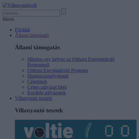
Menü
Főoldal
Állami támogatás
Állami támogatás
Minden egy helyen az Otthoni Energiatároló
Programról
Otthoni Energiatároló Program
Magánszemélyeknek
Cégeknek
Céges pályázat hírei
Korábbi pályázatok
Villanyautó tesztek
Villanyautó tesztek