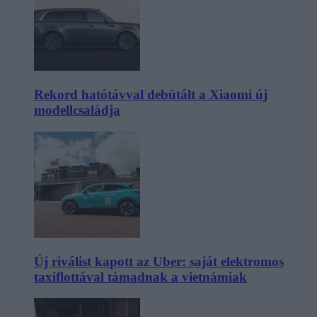
Rekord hatótávval debütált a Xiaomi új
modellcsaládja
Új riválist kapott az Uber: saját elektromos
taxiflottával támadnak a vietnámiak