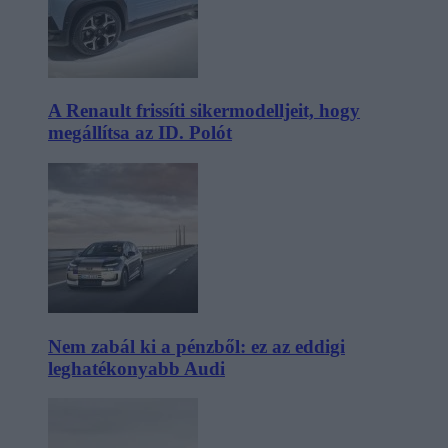
A Renault frissíti sikermodelljeit, hogy
megállítsa az ID. Polót
Nem zabál ki a pénzből: ez az eddigi
leghatékonyabb Audi