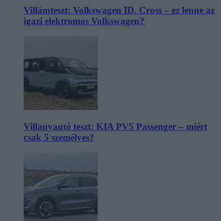
Villámteszt: Volkswagen ID. Cross – ez lenne az
igazi elektromos Volkswagen?
Villanyautó teszt: KIA PV5 Passenger – miért
csak 5 személyes?