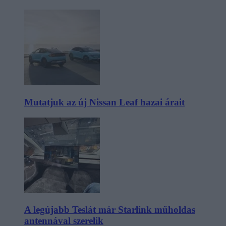
Mutatjuk az új Nissan Leaf hazai árait
A legújabb Teslát már Starlink műholdas
antennával szerelik