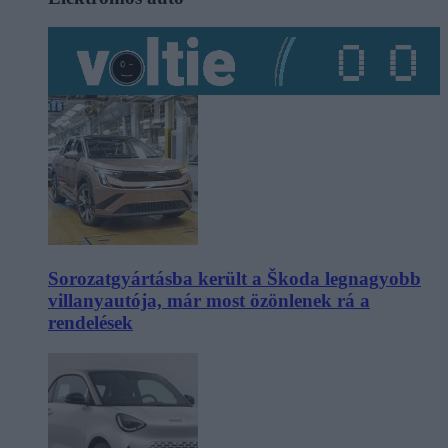
Sorozatgyártásba került a Škoda legnagyobb
villanyautója, már most özönlenek rá a
rendelések