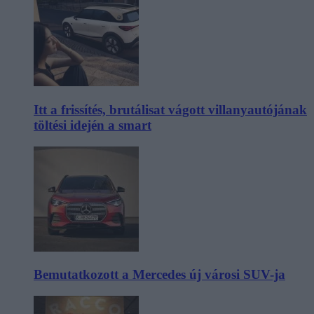
Itt a frissítés, brutálisat vágott villanyautójának
töltési idején a smart
Bemutatkozott a Mercedes új városi SUV-ja