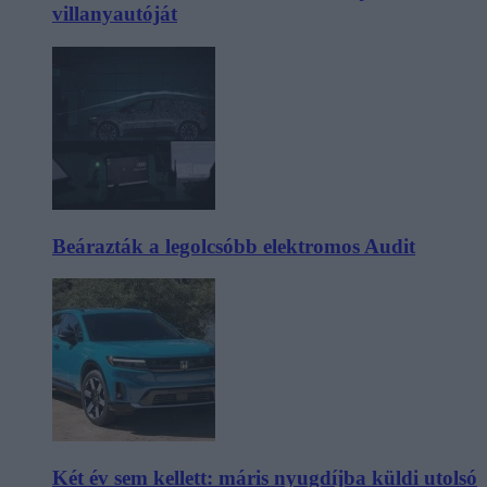
villanyautóját
Beárazták a legolcsóbb elektromos Audit
Két év sem kellett: máris nyugdíjba küldi utolsó