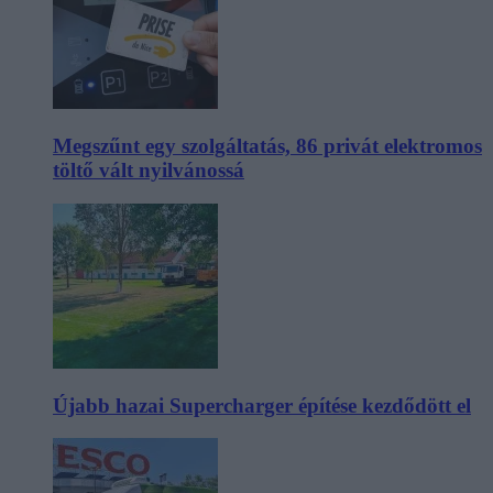
Megszűnt egy szolgáltatás, 86 privát elektromos
töltő vált nyilvánossá
Újabb hazai Supercharger építése kezdődött el