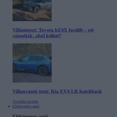
Villámteszt: Toyota bZ4X facelift – ott
csiszolták, ahol kellett?
Villanyautó teszt: Kia EV4 LR hatchback
További tesztek
Elektromos autó
Elektromos autó