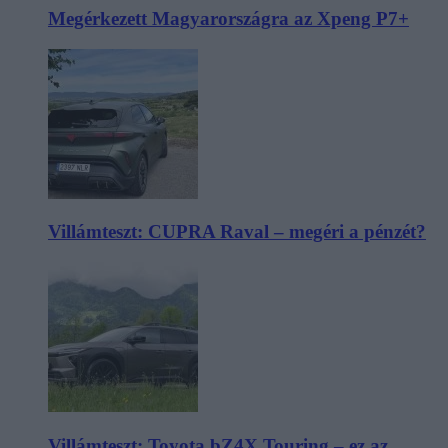
Megérkezett Magyarországra az Xpeng P7+
Villámteszt: CUPRA Raval – megéri a pénzét?
Villámteszt: Toyota bZ4X Touring – ez az,