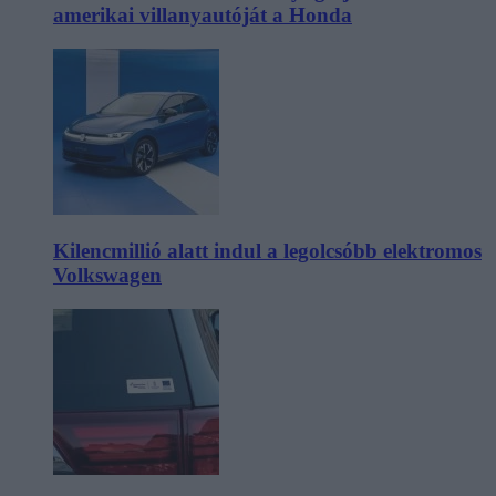
amerikai villanyautóját a Honda
Kilencmillió alatt indul a legolcsóbb elektromos
Volkswagen