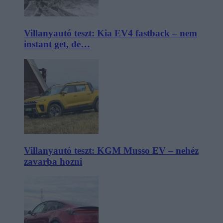
Villanyautó teszt: Kia EV4 fastback – nem
instant get, de…
Villanyautó teszt: KGM Musso EV – nehéz
zavarba hozni