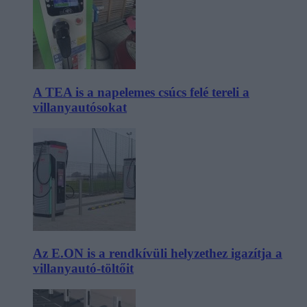
A TEA is a napelemes csúcs felé tereli a
villanyautósokat
Az E.ON is a rendkívüli helyzethez igazítja a
villanyautó-töltőit