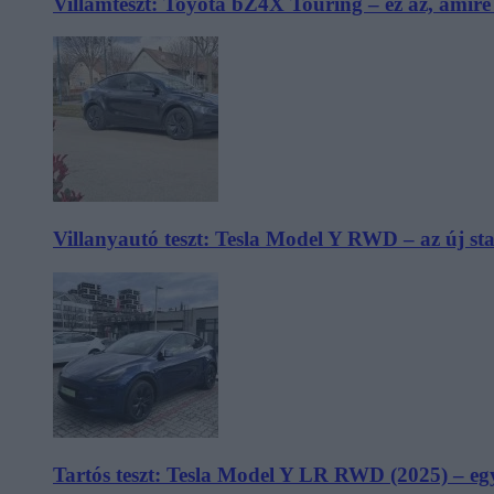
Villámteszt: Toyota bZ4X Touring – ez az, amir
Villanyautó teszt: Tesla Model Y RWD – az új s
Tartós teszt: Tesla Model Y LR RWD (2025) – egy 