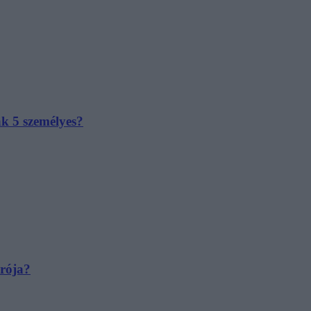
ak 5 személyes?
irója?