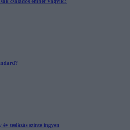
e sok családos ember vágyik?
tandard?
év teslázás szinte ingyen