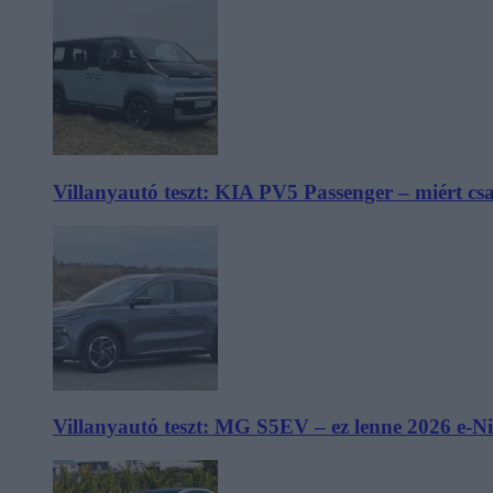
Villanyautó teszt: KIA PV5 Passenger – miért cs
Villanyautó teszt: MG S5EV – ez lenne 2026 e-N