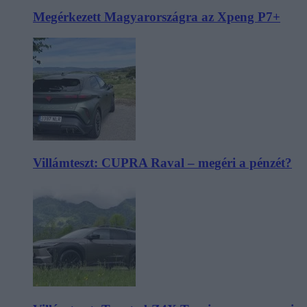
Megérkezett Magyarországra az Xpeng P7+
Villámteszt: CUPRA Raval – megéri a pénzét?