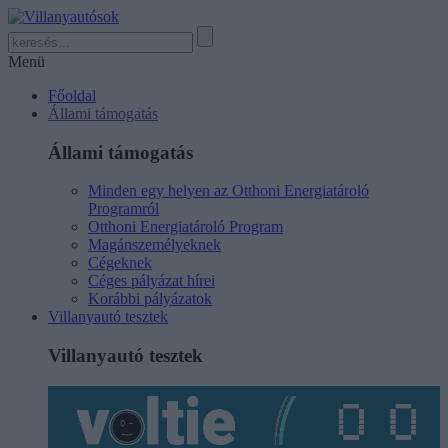
Menü
Főoldal
Állami támogatás
Állami támogatás
Minden egy helyen az Otthoni Energiatároló
Programról
Otthoni Energiatároló Program
Magánszemélyeknek
Cégeknek
Céges pályázat hírei
Korábbi pályázatok
Villanyautó tesztek
Villanyautó tesztek