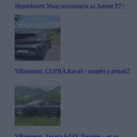
Megérkezett Magyarországra az Xpeng P7+
Villámteszt: CUPRA Raval – megéri a pénzét?
Villámteszt: Toyota bZ4X Touring – ez az,