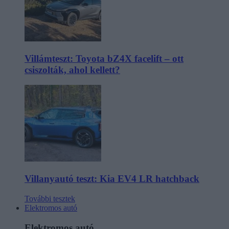
Villámteszt: Toyota bZ4X facelift – ott
csiszolták, ahol kellett?
Villanyautó teszt: Kia EV4 LR hatchback
További tesztek
Elektromos autó
Elektromos autó