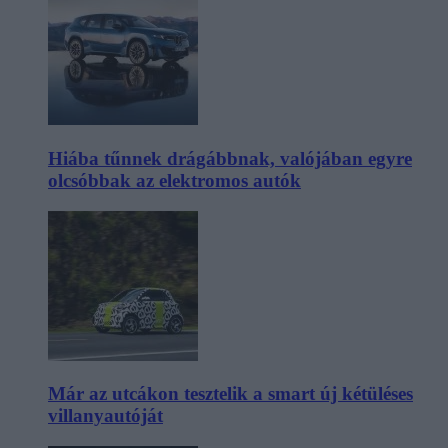
Hiába tűnnek drágábbnak, valójában egyre
olcsóbbak az elektromos autók
Már az utcákon tesztelik a smart új kétüléses
villanyautóját