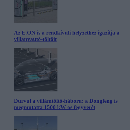
Az E.ON is a rendkívüli helyzethez igazítja a
villanyautó-töltőit
Durvul a villámtöltő-háború: a Dongfeng is
megmutatta 1500 kW-os fegyverét