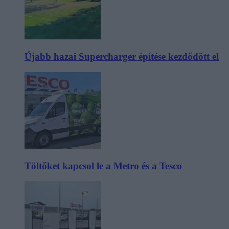
Újabb hazai Supercharger építése kezdődött el
Töltőket kapcsol le a Metro és a Tesco