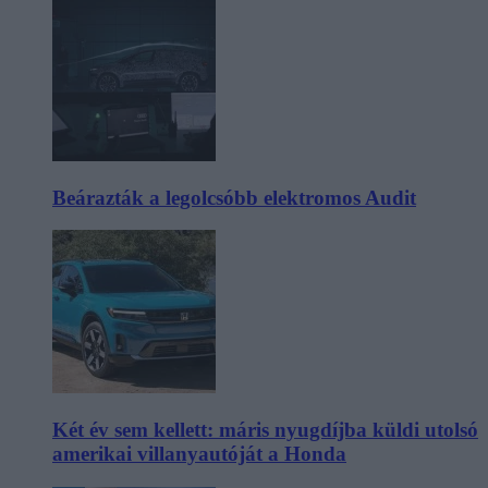
Beárazták a legolcsóbb elektromos Audit
Két év sem kellett: máris nyugdíjba küldi utolsó
amerikai villanyautóját a Honda