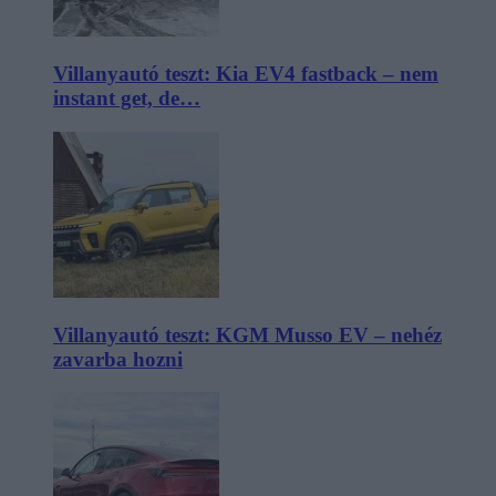
Villanyautó teszt: Kia EV4 fastback – nem
instant get, de…
Villanyautó teszt: KGM Musso EV – nehéz
zavarba hozni