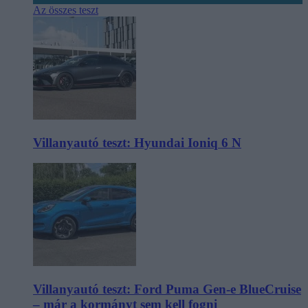
Az összes teszt
Villanyautó teszt: Hyundai Ioniq 6 N
Villanyautó teszt: Ford Puma Gen-e BlueCruise
– már a kormányt sem kell fogni