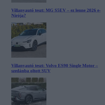
Villanyautó teszt: MG S5EV – ez lenne 2026 e-
Nirója?
Villanyautó teszt: Volvo ES90 Single Motor –
szedánba oltott SUV