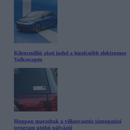
Kilencmillió alatt indul a legolcsóbb elektromos
Volkswagen
Hoppon maradtak a villanyautós támogatási
program utolsó pályázói