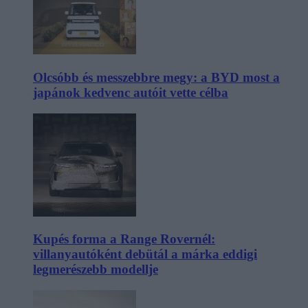
Olcsóbb és messzebbre megy: a BYD most a
japánok kedvenc autóit vette célba
Kupés forma a Range Rovernél:
villanyautóként debütál a márka eddigi
legmerészebb modellje