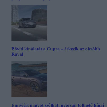
Bővíti kínálatát a Cupra – érkezik az olcsóbb
Raval
Ennyiért nagyot szólhat: gyorsan tölthető kínai