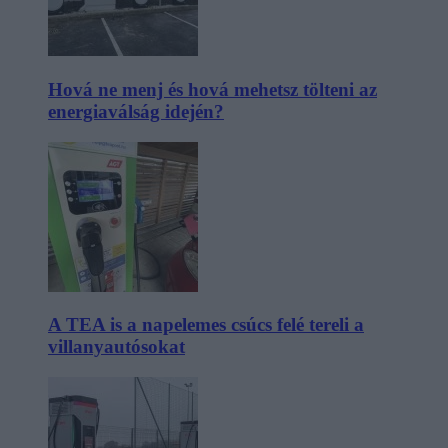
Hová ne menj és hová mehetsz tölteni az
energiaválság idején?
A TEA is a napelemes csúcs felé tereli a
villanyautósokat