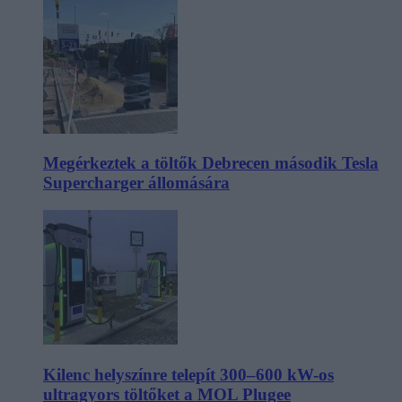
Megérkeztek a töltők Debrecen második Tesla
Supercharger állomására
Kilenc helyszínre telepít 300–600 kW-os
ultragyors töltőket a MOL Plugee