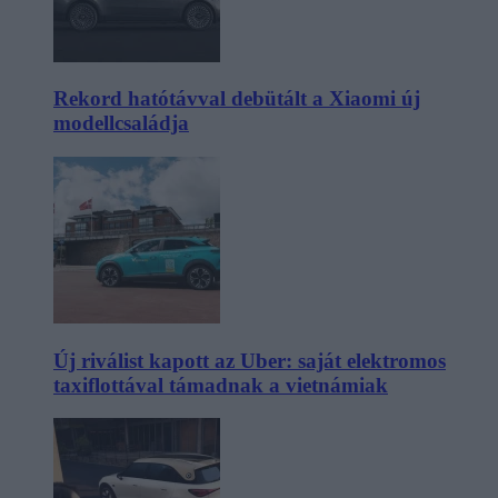
Rekord hatótávval debütált a Xiaomi új
modellcsaládja
Új riválist kapott az Uber: saját elektromos
taxiflottával támadnak a vietnámiak