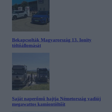
Bekapcsolták Magyarország 13. Ionity
töltőállomását
Saját naperőmű hajtja Németország vadiúj
megawattos kamiontöltőit