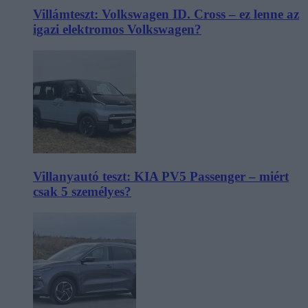
Villámteszt: Volkswagen ID. Cross – ez lenne az
igazi elektromos Volkswagen?
Villanyautó teszt: KIA PV5 Passenger – miért
csak 5 személyes?