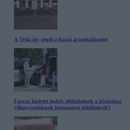
A Tesla így segíti a hazai áramhálózatot
Furcsa kísérlet indul: eltűnhetnek a kizárólag
villanyautóknak fenntartott töltőhelyek?